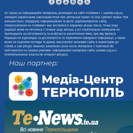
Усі права на інформаційні матеріали, розміщені на сайті «UANews» / uanews.org.ua,
захищені українським законодавством про авторське право та інші суміжні права. При
використанні, передруку інформаційних та фото-,відеоматеріалів сайту,
гіперпосилання на «UaNews» має міститися в першому абзаці тексту. Точка зору
редакції може не збігатися з точкою зору автора, а усі опубліковані матеріали не
претендують на об'єктивність та всебічність висвітлення теми, про яку йдеться.
Редакція не відповідає за достовірність та тлумачення наведеної інформації, а також
може не поділяти погляди та думки, висловлені читачами сайту в коментарях до
статей, а сам ресурс виконує винятково роль носія. Матеріали з поміткою (R)
публікуються на правах реклами. Інформаційні матеріали сайту uanews.org.ua є
інтелектуальною власністю інтернет-ресурсу