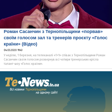
Роман Сасанчин з Тернопільщини «порвав»
своїм голосом зал та тренерів проєкту «Голос
країни» (Відео)
04.03.2020 19:43
У неділю, 1 березня, на телеканалі «1+1» співак з Тернопільщини Роман
Сасанчин своїм голосом розвернув всі чотири тренерських крісла
талант-шоу «Голос країни».