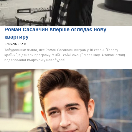
Роман Сасанчин вперше оглядає нову
квартиру
07.05.2020 12:13
Забудовники житла, яке Роман Сасанчин виграв у 10 сезоні “Голосу
країни”, відзняли програму. У ній - свіжі емоції після шоу. А також огляд
подарованої квартири у новобудові.