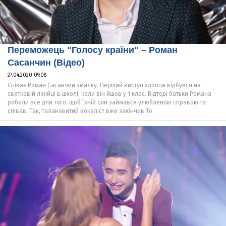
Переможець "Голосу країни" – Роман
Сасанчин (Відео)
27.04.2020 09:08
Співає Роман Сасанчин змалку. Перший виступ хлопця відбувся на
святковій лінійці в школі, коли він йшов у 1 клас. Відтоді батьки Романа
робили все для того, щоб їхній син займався улюбленою справою та
співав. Так, талановитий вокаліст вже закінчив То