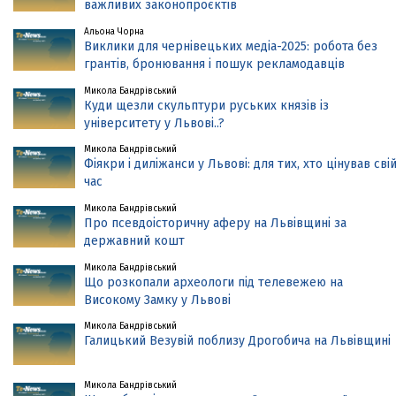
важливих законопроєктів
Альона Чорна
Виклики для чернівецьких медіа-2025: робота без
грантів, бронювання і пошук рекламодавців
Микола Бандрівський
Куди щезли скульптури руських князів із
університету у Львові..?
Микола Бандрівський
Фіякри і диліжанси у Львові: для тих, хто цінував сві
час
Микола Бандрівський
Про псевдоісторичну аферу на Львівщині за
державний кошт
Микола Бандрівський
Що розкопали археологи під телевежею на
Високому Замку у Львові
Микола Бандрівський
Галицький Везувій поблизу Дрогобича на Львівщині
Микола Бандрівський