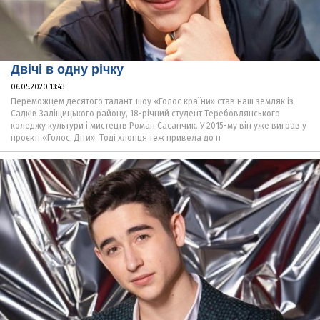
Двічі в одну річку
06.05.2020 13:43
Переможцем десятого талант-шоу «Голос країни» став наш земляк із
Садків Заліщицького району, 18-річний студент Теребовлянського
коледжу культури і мистецтв Роман Сасанчик. У 2015-му він уже виграв у
проєкті «Голос. Діти». Тоді хлопця теж привела до п