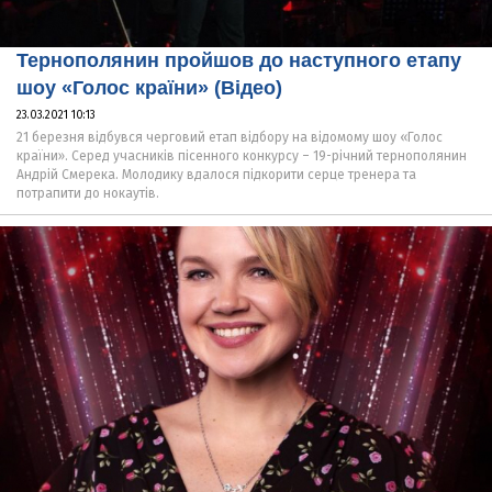
Тернополянин пройшов до наступного етапу
шоу «Голос країни» (Відео)
23.03.2021 10:13
21 березня відбувся черговий етап відбору на відомому шоу «Голос
країни». Серед учасників пісенного конкурсу – 19-річний тернополянин
Андрій Смерека. Молодику вдалося підкорити серце тренера та
потрапити до нокаутів.