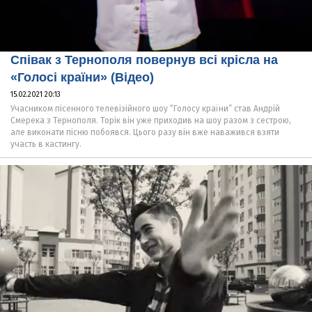
Співак з Тернополя повернув всі крісла на
«Голосі країни» (Відео)
15.02.2021 20:13
Учасником пісенного телевізійного шоу “Голосу країни” став Андрій
Смерека з Тернополя. Торік він уже приходив на шоу разом з сестрою,
але виконати пісню побоявся. Цього разу він вже наважився взяти
участь в кастингу.