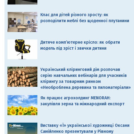
Клас для дітей різного зросту: як
розподілити меблі без щоденної плутанини
Дитяче комп’ютерне крісло: як обрати
модель під зріст і звички дитини
Український кліринговий дім розпочав
серію навчальних вебінарів для учасників
клірингу за товарним ринком
«Необроблена деревина та пиломатеріали»
Як працює агрохолдинг MENORAH:
закупівля зерна та міжнародний експорт
Виставку «Ї» української художниці Оксани
Самійленко презентували у Рівному