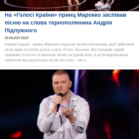
На «Голосі Країни» принц Марокко заспівав
пісню на слова тернополянина Андрія
Підлужного
03.03.2021 00:21
Наумні Нарам - принц Марокко подолав тисячі кілометрів, щоб здійснити
свою мрію та взяти участь у шоу «Голос Країни». Він покорив суддів
чудовим голосом та виконав пісню на рідній мові. А коли марокканця
запитали яку українську пісню він знає – він о