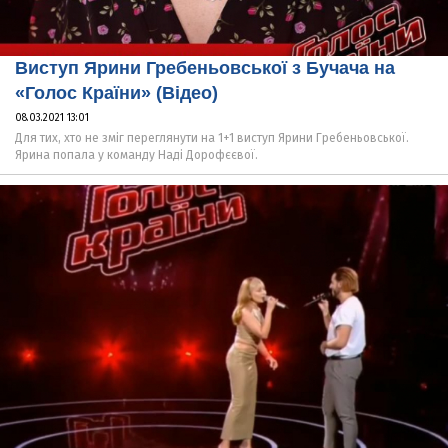
Виступ Ярини Гребеньовської з Бучача на
«Голос Країни» (Відео)
08.03.2021 13:01
Для тих, хто не зміг переглянути на 1+1 виступ Ярини Гребеньовської.
Ярина попала у команду Наді Дорофєєвої.