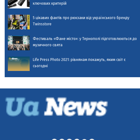
ключових критерій
5 цікавих фактів про рюкзаки від українського бренду
Twinsstore
Фестиваль «Фане місто»: у Тернополі підготовлюються до
музичного свята
Life Press Photo 2021: рівнянам покажуть, яким світ є
сьогодні