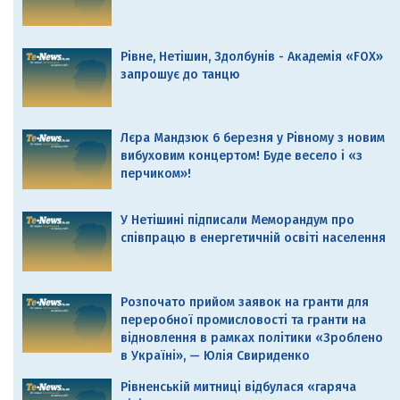
Рівне, Нетішин, Здолбунів - Академія «FOX»
запрошує до танцю
Лєра Мандзюк 6 березня у Рівному з новим
вибуховим концертом! Буде весело і «з
перчиком»!
У Нетішині підписали Меморандум про
співпрацю в енергетичній освіті населення
Розпочато прийом заявок на гранти для
переробної промисловості та гранти на
відновлення в рамках політики «Зроблено
в Україні», — Юлія Свириденко
Рівненській митниці відбулася «гаряча