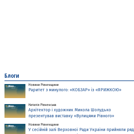
Блоги
Новини Рівненщини
Раритет з минулого: «КОБЗАР» із «ЯРИЖКОЮ»
Наталія Рівненська
Архітектор і художник Микола Шолудько
презентував виставку «Вулицями Рівного»
Новини Рівненщини
У сесійній залі Верховної Ради України прийняли ряд