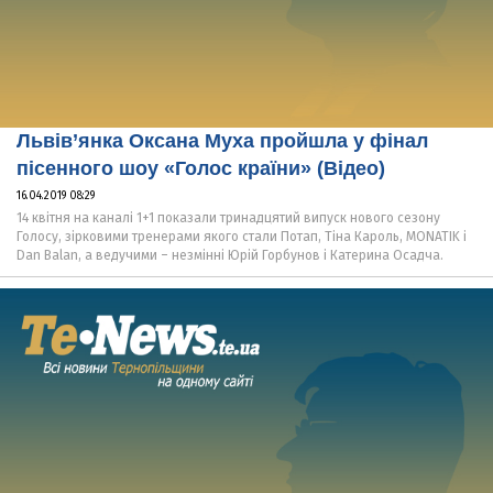
Львів’янка Оксана Муха пройшла у фінал
пісенного шоу «Голос країни» (Відео)
16.04.2019 08:29
14 квітня на каналі 1+1 показали тринадцятий випуск нового сезону
Голосу, зірковими тренерами якого стали Потап, Тіна Кароль, MONATIK і
Dan Balan, а ведучими – незмінні Юрій Горбунов і Катерина Осадча.