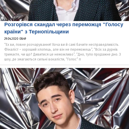
Розгорівся скандал через переможця "Голосу
країни" з Тернопільщини
29.04.2020 08:49
“Ех ви, повне розчарування! Хоча ви й самі бачите несправедливість.
Фіналіст – хороший хлопець, але він не переможець”, “Всіх за дурнів
тримаєте, чи що? Дивитися це неможливо”, “Дно, тупо продажне дно. З
шоу, де змагаються сильні вокалісти, “Голос” п