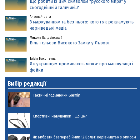
Що робити із цим символом "русского мира" у
сьогоднішній Галичині..?
Альона Чорна
З маркуванням та без нього: кого і як рекламують
чернівецькі медіа
Микола Бандрівський
Біль і сльози Високого Замку у Львові...
Таїсія Наконечна
Як українцям промивають мізки: про маніпуляції і
фейки
Вибір редакції
Тактичні годинники Garmin
Спортивні навушники - що це?
Як вибрати безперебійник 12 Вольт: керівництво з описом