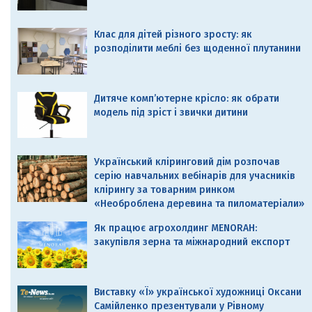
Клас для дітей різного зросту: як
розподілити меблі без щоденної плутанини
Дитяче комп’ютерне крісло: як обрати
модель під зріст і звички дитини
Український кліринговий дім розпочав
серію навчальних вебінарів для учасників
клірингу за товарним ринком
«Необроблена деревина та пиломатеріали»
Як працює агрохолдинг MENORAH:
закупівля зерна та міжнародний експорт
Виставку «Ї» української художниці Оксани
Самійленко презентували у Рівному