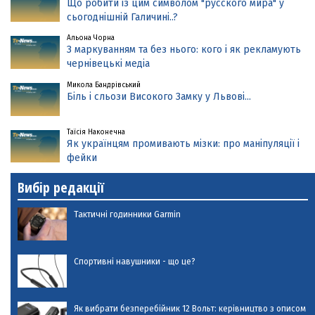
Що робити із цим символом "русского мира" у
сьогоднішній Галичині..?
Альона Чорна
З маркуванням та без нього: кого і як рекламують
чернівецькі медіа
Микола Бандрівський
Біль і сльози Високого Замку у Львові...
Таїсія Наконечна
Як українцям промивають мізки: про маніпуляції і
фейки
Вибір редакції
Тактичні годинники Garmin
Спортивні навушники - що це?
Як вибрати безперебійник 12 Вольт: керівництво з описом