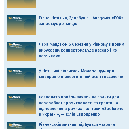
Рівне, Нетішин, Здолбунів - Академія «FOX»
запрошує до танцю
Лєра Мандзюк 6 березня у Рівному з новим
вибуховим концертом! Буде весело і «з
перчиком»!
У Нетішині підписали Меморандум про
співпрацю в енергетичній освіті населення
Розпочато прийом заявок на гранти для
переробної промисловості та гранти на
відновлення в рамках політики «Зроблено
в Україні», — Юлія Свириденко
Рівненській митниці відбулася «гаряча