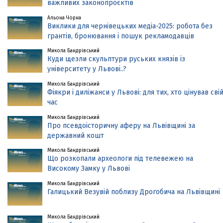
важливих законопроєктів
Альона Чорна
Виклики для чернівецьких медіа-2025: робота без
грантів, бронювання і пошук рекламодавців
Микола Бандрівський
Куди щезли скульптури руських князів із
університету у Львові..?
Микола Бандрівський
Фіякри і диліжанси у Львові: для тих, хто цінував сві
час
Микола Бандрівський
Про псевдоісторичну аферу на Львівщині за
державний кошт
Микола Бандрівський
Що розкопали археологи під телевежею на
Високому Замку у Львові
Микола Бандрівський
Галицький Везувій поблизу Дрогобича на Львівщині
Микола Бандрівський