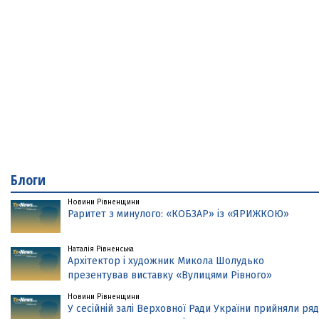
Блоги
Новини Рівненщини
Раритет з минулого: «КОБЗАР» із «ЯРИЖКОЮ»
Наталія Рівненська
Архітектор і художник Микола Шолудько
презентував виставку «Вулицями Рівного»
Новини Рівненщини
У сесійній залі Верховної Ради України прийняли ряд