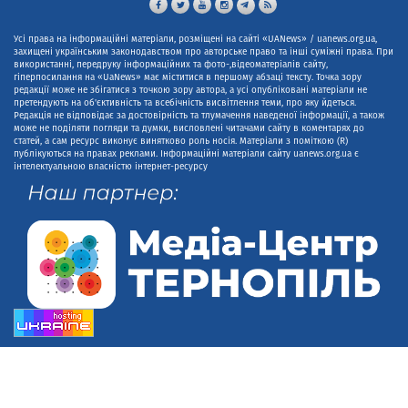
Усі права на інформаційні матеріали, розміщені на сайті «UANews» / uanews.org.ua,
захищені українським законодавством про авторське право та інші суміжні права. При
використанні, передруку інформаційних та фото-,відеоматеріалів сайту,
гіперпосилання на «UaNews» має міститися в першому абзаці тексту. Точка зору
редакції може не збігатися з точкою зору автора, а усі опубліковані матеріали не
претендують на об'єктивність та всебічність висвітлення теми, про яку йдеться.
Редакція не відповідає за достовірність та тлумачення наведеної інформації, а також
може не поділяти погляди та думки, висловлені читачами сайту в коментарях до
статей, а сам ресурс виконує винятково роль носія. Матеріали з поміткою (R)
публікуються на правах реклами. Інформаційні матеріали сайту uanews.org.ua є
інтелектуальною власністю інтернет-ресурсу