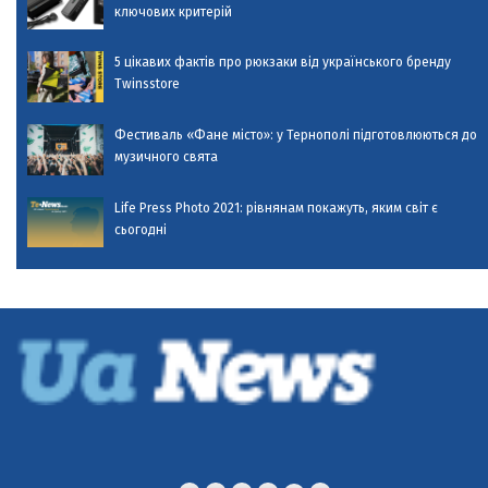
ключових критерій
5 цікавих фактів про рюкзаки від українського бренду
Twinsstore
Фестиваль «Фане місто»: у Тернополі підготовлюються до
музичного свята
Life Press Photo 2021: рівнянам покажуть, яким світ є
сьогодні