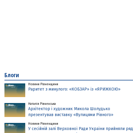
Блоги
Новини Рівненщини
Раритет з минулого: «КОБЗАР» із «ЯРИЖКОЮ»
Наталія Рівненська
Архітектор і художник Микола Шолудько
презентував виставку «Вулицями Рівного»
Новини Рівненщини
У сесійній залі Верховної Ради України прийняли ряд