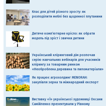
Клас для дітей різного зросту: як
розподілити меблі без щоденної плутанини
Дитяче комп’ютерне крісло: як обрати
модель під зріст і звички дитини
Український кліринговий дім розпочав
серію навчальних вебінарів для учасників
клірингу за товарним ринком
«Необроблена деревина та пиломатеріали»
Як працює агрохолдинг MENORAH:
закупівля зерна та міжнародний експорт
Виставку «Ї» української художниці Оксани
Самійленко презентували у Рівному