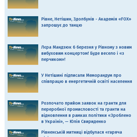
Рівне, Нетішин, Здолбунів - Академія «FOX»
запрошує до танцю
Лєра Мандзюк 6 березня у Рівному з новим
вибуховим концертом! Буде весело і «з
перчиком»!
У Нетішині підписали Меморандум про
співпрацю в енергетичній освіті населення
Розпочато прийом заявок на гранти для
переробної промисловості та гранти на
відновлення в рамках політики «Зроблено
в Україні», — Юлія Свириденко
Рівненській митниці відбулася «гаряча