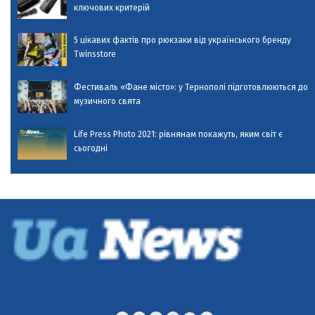
ключових критерій
5 цікавих фактів про рюкзаки від українського бренду
Twinsstore
Фестиваль «Фане місто»: у Тернополі підготовлюються до
музичного свята
Life Press Photo 2021: рівнянам покажуть, яким світ є
сьогодні