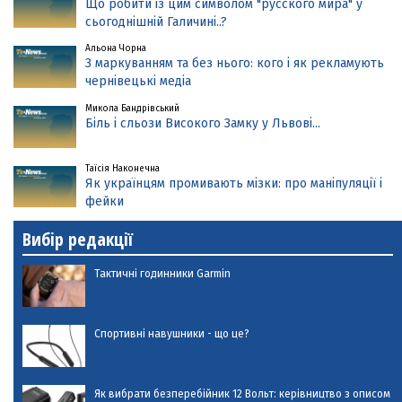
Що робити із цим символом "русского мира" у
сьогоднішній Галичині..?
Альона Чорна
З маркуванням та без нього: кого і як рекламують
чернівецькі медіа
Микола Бандрівський
Біль і сльози Високого Замку у Львові...
Таїсія Наконечна
Як українцям промивають мізки: про маніпуляції і
фейки
Вибір редакції
Тактичні годинники Garmin
Спортивні навушники - що це?
Як вибрати безперебійник 12 Вольт: керівництво з описом