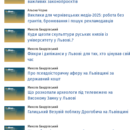
важливих законопроєктів
Альона Чорна
Виклики для чернівецьких медіа-2025: робота без
грантів, бронювання і пошук рекламодавців
Микола Бандрівський
Куди щезли скульптури руських князів із
університету у Львові..?
Микола Бандрівський
Фіякри і диліжанси у Львові: для тих, хто цінував сві
час
Микола Бандрівський
Про псевдоісторичну аферу на Львівщині за
державний кошт
Микола Бандрівський
Що розкопали археологи під телевежею на
Високому Замку у Львові
Микола Бандрівський
Галицький Везувій поблизу Дрогобича на Львівщині
Микола Бандрівський