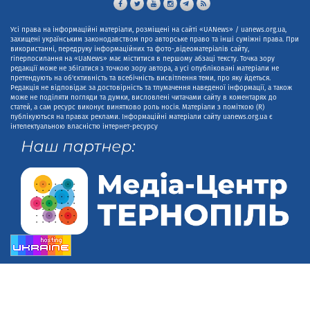
Усі права на інформаційні матеріали, розміщені на сайті «UANews» / uanews.org.ua,
захищені українським законодавством про авторське право та інші суміжні права. При
використанні, передруку інформаційних та фото-,відеоматеріалів сайту,
гіперпосилання на «UaNews» має міститися в першому абзаці тексту. Точка зору
редакції може не збігатися з точкою зору автора, а усі опубліковані матеріали не
претендують на об'єктивність та всебічність висвітлення теми, про яку йдеться.
Редакція не відповідає за достовірність та тлумачення наведеної інформації, а також
може не поділяти погляди та думки, висловлені читачами сайту в коментарях до
статей, а сам ресурс виконує винятково роль носія. Матеріали з поміткою (R)
публікуються на правах реклами. Інформаційні матеріали сайту uanews.org.ua є
інтелектуальною власністю інтернет-ресурсу