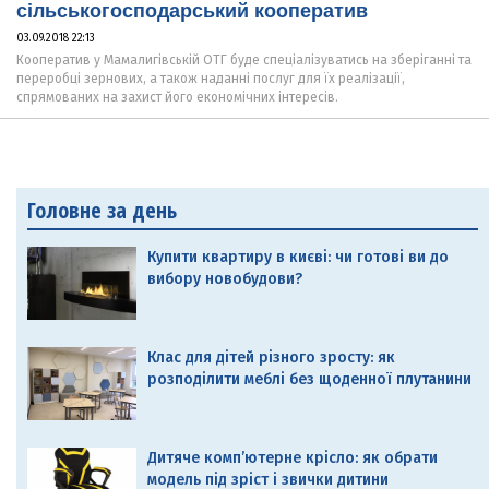
сільськогосподарський кооператив
03.09.2018 22:13
Кооператив у Мамалигівській ОТГ буде спеціалізуватись на зберіганні та
переробці зернових, а також наданні послуг для їх реалізації,
спрямованих на захист його економічних інтересів.
Головне за день
Купити квартиру в києві: чи готові ви до
вибору новобудови?
Клас для дітей різного зросту: як
розподілити меблі без щоденної плутанини
Дитяче комп’ютерне крісло: як обрати
модель під зріст і звички дитини