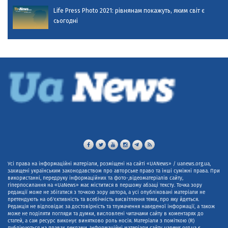
Life Press Photo 2021: рівнянам покажуть, яким світ є
сьогодні
Усі права на інформаційні матеріали, розміщені на сайті «UANews» / uanews.org.ua,
захищені українським законодавством про авторське право та інші суміжні права. При
використанні, передруку інформаційних та фото-,відеоматеріалів сайту,
гіперпосилання на «UaNews» має міститися в першому абзаці тексту. Точка зору
редакції може не збігатися з точкою зору автора, а усі опубліковані матеріали не
претендують на об'єктивність та всебічність висвітлення теми, про яку йдеться.
Редакція не відповідає за достовірність та тлумачення наведеної інформації, а також
може не поділяти погляди та думки, висловлені читачами сайту в коментарях до
статей, а сам ресурс виконує винятково роль носія. Матеріали з поміткою (R)
публікуються на правах реклами. Інформаційні матеріали сайту uanews.org.ua є