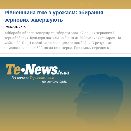
Рівненщина вже з урожаєм: збирання
зернових завершують
09.08.2019 22:55
Хлібороби області завершують збирати врожай ранніх зернових і
зернобобових. Культури посіяли на більш як 200 тисячах гектарах. На
майже 90 % цієї площі вже попрацювали комбайни. У результаті
намолотили понад 690 тисяч тонн зерна. При цьому середня в