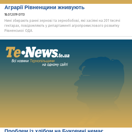
Аграрії Рівненщини жнивують
18.07.2019 07:13
Нині збирають ранні зернові та зернобобові, які засіяні на 201 тисячі
гектарах, повідомляють у департаменті агропромислового розвитку
Рівненської ОДА.
Проблем із хлібом на Буковині немає