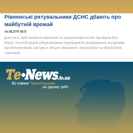
Рівненські рятувальники ДСНС дбають про
майбутній врожай
04.08.2019 08:13
Для того, щоб жнивна кампанія на українських полях пройшла без
втрат, по всій країні рятувальники перевіряють дотримання аграріями
протипожежних заходів в місцях збирання, переробки та зберігання
зернових.