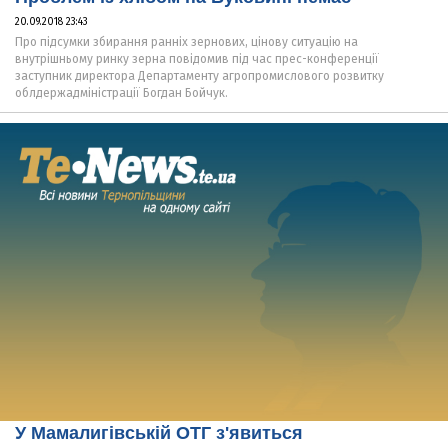
20.09.2018 23:43
Про підсумки збирання ранніх зернових, цінову ситуацію на
внутрішньому ринку зерна повідомив під час прес-конференції
заступник директора Департаменту агропромислового розвитку
облдержадміністрації Богдан Бойчук.
У Мамалигівській ОТГ з'явиться