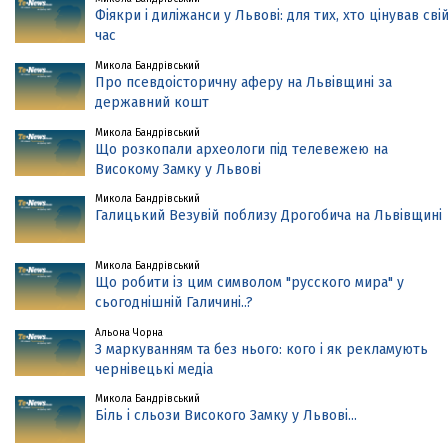
Фіякри і диліжанси у Львові: для тих, хто цінував сві
час
Микола Бандрівський
Про псевдоісторичну аферу на Львівщині за
державний кошт
Микола Бандрівський
Що розкопали археологи під телевежею на
Високому Замку у Львові
Микола Бандрівський
Галицький Везувій поблизу Дрогобича на Львівщині
Микола Бандрівський
Що робити із цим символом "русского мира" у
сьогоднішній Галичині..?
Альона Чорна
З маркуванням та без нього: кого і як рекламують
чернівецькі медіа
Микола Бандрівський
Біль і сльози Високого Замку у Львові...