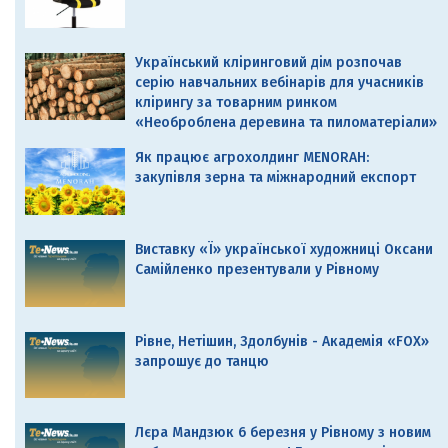
Український кліринговий дім розпочав
серію навчальних вебінарів для учасників
клірингу за товарним ринком
«Необроблена деревина та пиломатеріали»
Як працює агрохолдинг MENORAH:
закупівля зерна та міжнародний експорт
Виставку «Ї» української художниці Оксани
Самійленко презентували у Рівному
Рівне, Нетішин, Здолбунів - Академія «FOX»
запрошує до танцю
Лєра Мандзюк 6 березня у Рівному з новим