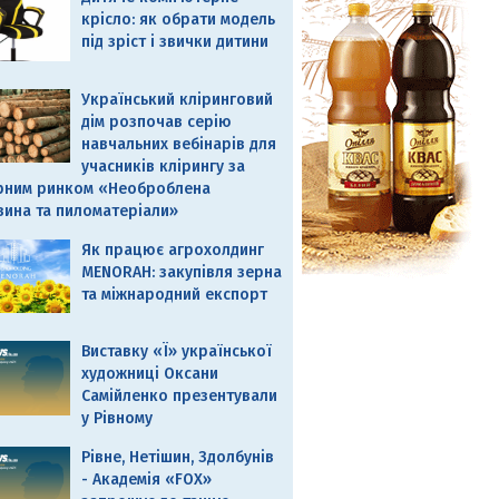
крісло: як обрати модель
під зріст і звички дитини
Український кліринговий
дім розпочав серію
навчальних вебінарів для
учасників клірингу за
рним ринком «Необроблена
вина та пиломатеріали»
Як працює агрохолдинг
MENORAH: закупівля зерна
та міжнародний експорт
Виставку «Ї» української
художниці Оксани
Самійленко презентували
у Рівному
Рівне, Нетішин, Здолбунів
- Академія «FOX»