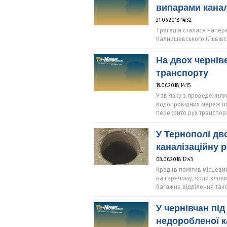
випарами канал
21.06.2018 14:32
Трагедія сталася напере
Калнишевського (Львівсь
На двох чернів
транспорту
19.06.2018 14:15
У зв’язку з проведенням
водопровідних мереж по 
перекрито рух транспорт
У Тернополі дв
каналізаційну 
08.06.2018 12:43
Крадіїв помітив місцеви
на гарячому, коли злов
багажне відділення такс
У чернівчан пі
недоробленої ка