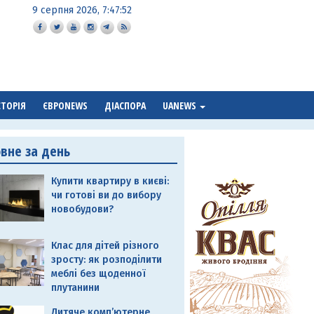
9 серпня 2026, 7:47:52
СТОРІЯ
ЄВРОNEWS
ДІАСПОРА
UANEWS
овне за день
Купити квартиру в києві:
чи готові ви до вибору
новобудови?
Клас для дітей різного
зросту: як розподілити
меблі без щоденної
плутанини
Дитяче комп’ютерне