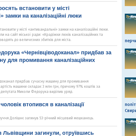
осять встановити у місті
» замки на каналізаційні люки
ановити у місті «антивандальні» замки на каналізаційні люки.
ли на сайт міської ради: «Крадіжки люків каналізаційних та
водять до величезних збитків для міста.
перч
дорука «Чернівціводоканал» придбав за
ну для промивання каналізаційних
одоканал придбав сучасну машину для промивання
артість машини складає 3 млн грн, причому 97% коштів за
депутата Миколи Федорука виділив уряд.
чоловік втопився в каналізації
політ
Свир
Залуччя Долішнє загинув 53-річний місцевий мешканець.
 Львівщини загинули, отруївшись