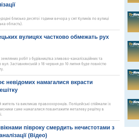
ізації
додні близько десятої години вечора у смт Куликів по вулиці
ка область).
ецьких вулицях частково обмежать рух
 земляних робіт з будівництва зливово-каналізаційних та
вул. Заставнянській з 18 червня до 10 липня буде повністю
у.
оє невідомих намагалися вкрасти
решітку
й житель та викликав правоохоронців. Поліцейські спіймали їх
мисники саме намагалися повантажити металеву решітку в
і.
д вікнами півроку смердить нечистотами з
налізації (Відео)