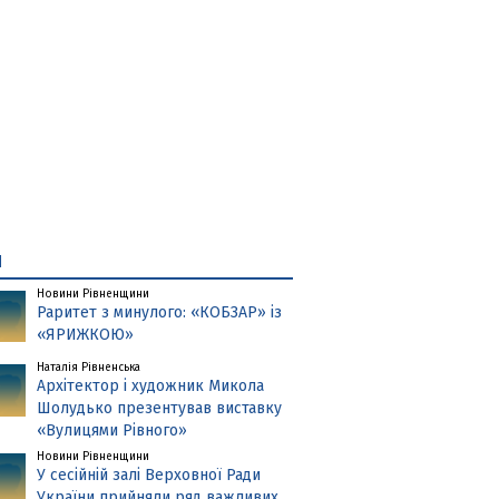
и
Новини Рівненщини
Раритет з минулого: «КОБЗАР» із
«ЯРИЖКОЮ»
Наталія Рівненська
Архітектор і художник Микола
Шолудько презентував виставку
«Вулицями Рівного»
Новини Рівненщини
У сесійній залі Верховної Ради
України прийняли ряд важливих