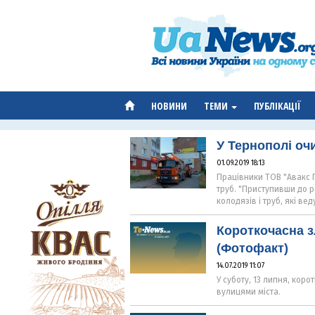
НОВИНИ
ТЕМИ
ПУБЛІКАЦІЇ
У Тернополі оч
01.09.2019 18:13
Працівники ТОВ "Авакс 
труб. "Приступивши до р
колодязів і труб, які вед
Короткочасна з
(Фотофакт)
14.07.2019 11:07
У суботу, 13 липня, кор
вулицями міста.