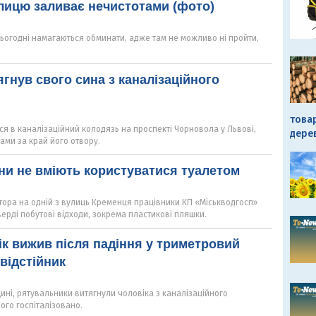
лицю заливає нечистотами (фото)
сьогодні намагаються обминати, адже там не можливо ні пройти,
д
ягнув свого сина з каналізаційного
това
я в каналізаційний колодязь на проспекті Чорновола у Львові,
дере
ами за край його отвору.
ни не вміють користуватися туалетом
тора на одній з вулиць Кременця працівники КП «Міськводгосп»
тверді побутові відходи, зокрема пластикові пляшки.
ік вижив після падіння у триметровий
відстійник
щині, рятувальники витягнули чоловіка з каналізаційного
ого госпіталізовано.