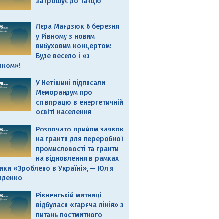
запрошує до танцю
Лєра Мандзюк 6 березня
у Рівному з новим
вибуховим концертом!
Буде весело і «з
иком»!
У Нетішині підписали
Меморандум про
співпрацю в енергетичній
освіті населення
Розпочато прийом заявок
на гранти для переробної
промисловості та гранти
на відновлення в рамках
ики «Зроблено в Україні», — Юлія
иденко
Рівненській митниці
відбулася «гаряча лінія» з
питань постмитного