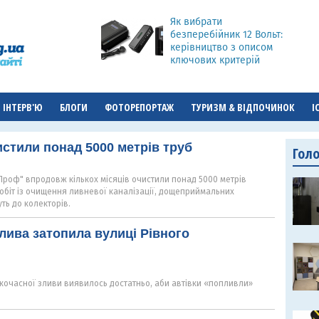
Як вибрати
безперебійник 12 Вольт:
керівництво з описом
ключових критерій
ІНТЕРВ'Ю
БЛОГИ
ФОТОРЕПОРТАЖ
ТУРИЗМ & ВІДПОЧИНОК
І
истили понад 5000 метрів труб
Гол
Проф" впродовж кількох місяців очистили понад 5000 метрів
обіт із очищення ливневої каналізації, дощеприймальних
уть до колекторів.
лива затопила вулиці Рівного
откочасної зливи виявилось достатньо, аби автівки «попливли»