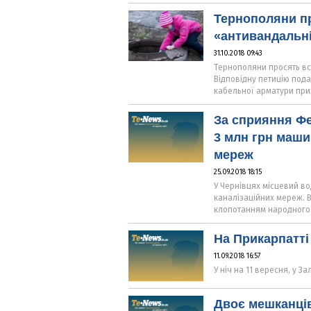
Тернополяни пр
«антивандальні
31.10.2018 09:43
Тернополяни просять вст
Відповідну петицію пода
кабельної арматури приз
За сприяння Фе
3 млн грн маши
мереж
25.09.2018 18:15
У Чернівцях місцевий в
каналізаційних мереж. В
клопотанням народного 
На Прикарпатті 
11.09.2018 16:57
У ніч на 11 вересня, у 
Двоє мешканців