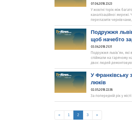
07.06.2018 23:23
У жовтні торік між баг
каналізаційної мережі. 
перелазити чернівчани,
Подружжя львів
щоб начебто за
03.06.2018 21:31
Подружжя львів’ян, які 
спіймали на гарячому н
двоє людей демонтовують
У Франківську з
люків
02.05.2018 22:38
За попередній рік у міст
(current)
«
1
2
3
»