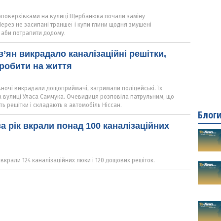
атоповерхівками на вулиці Щербанюка почали заміну
Через не засипані траншеї і купи глини щодня змушені
 аби потрапити додому.
’ян викрадало каналізаційні решітки,
робити на життя
вночі викрадали дощоприймачі, затримали поліцейські. Їх
а вулиці Уласа Самчука. Очевидиця розповіла патрульним, що
 решітки і складають в автомобіль Ніссан.
Блог
а рік вкрали понад 100 каналізаційних
і вкрали 124 каналізаційних люки і 120 дощових решіток.