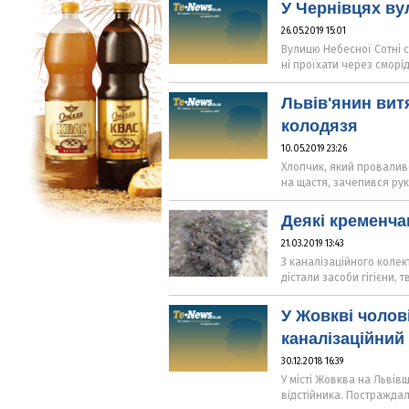
У Чернівцях ву
26.05.2019 15:01
Вулицю Небесної Сотні 
ні проїхати через сморі
Львів'янин вит
колодязя
10.05.2019 23:26
Хлопчик, який проваливс
на щастя, зачепився рук
Деякі кременча
21.03.2019 13:43
З каналізаційного колек
дістали засоби гігієни, 
У Жовкві чолов
каналізаційний 
30.12.2018 16:39
У місті Жовква на Львів
відстійника. Постраждал