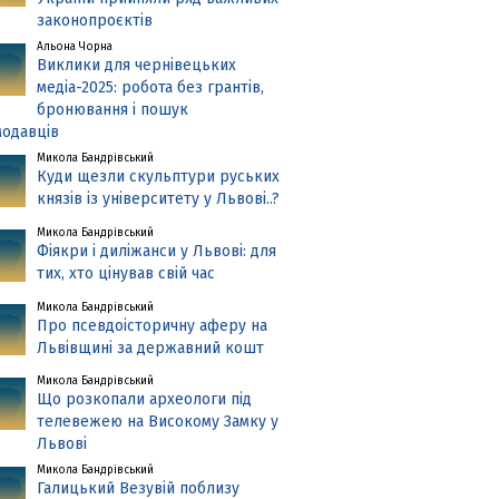
законопроєктів
Альона Чорна
Виклики для чернівецьких
медіа-2025: робота без грантів,
бронювання і пошук
одавців
Микола Бандрівський
Куди щезли скульптури руських
князів із університету у Львові..?
Микола Бандрівський
Фіякри і диліжанси у Львові: для
тих, хто цінував свій час
Микола Бандрівський
Про псевдоісторичну аферу на
Львівщині за державний кошт
Микола Бандрівський
Що розкопали археологи під
телевежею на Високому Замку у
Львові
Микола Бандрівський
Галицький Везувій поблизу