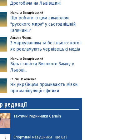
Дрогобича на Львівщині
Микола Бандрівський
Що робити із цим символом
"русского мира" у сьогоднішній
Галичині..?
Альона Чорна
З маркуванням та без нього: кого і
як рекламують чернівецькі медіа
Микола Бандрівський
Біль і сльози Високого Замку у
Львові...
Таїсія Наконечна
Як українцям промивають мізки:
про маніпуляції і фейки
р редакції
Тактичні годинники Garmin
Спортивні навушники - що це?