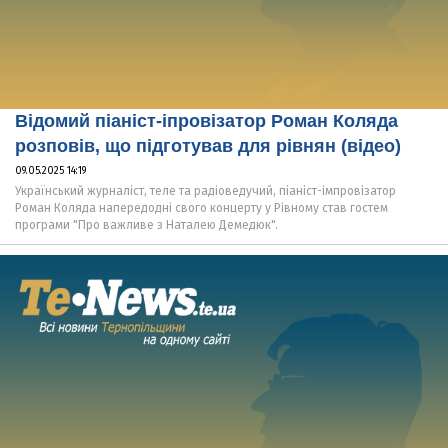
Відомий піаніст-іпровізатор Роман Коляда
розповів, що підготував для рівнян (відео)
09.05.2025 14:19
Український журналіст, теле та радіоведучий, піаніст-імпровізатор
Роман Коляда напередодні свого концерту у Рівному став гостем
програми "Про важливе з Наталею Демедюк".