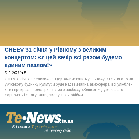
CHEEV 31 січня у Рівному з великим
концертом: «У цей вечір всі разом будемо
єдиним пазлом!»
22.01.2026 14:33
CHEEV 31 січня з великим концертом виступить у Рівному! 31 січня о 18.00
у Міському будинку культури буде надзвичайна атмосфера, всі улюблені
хіти і прекрасні прем’єри з нового альбому «Romcom», дуже багато
сюрпризів і спілкування, зворушливі обійми