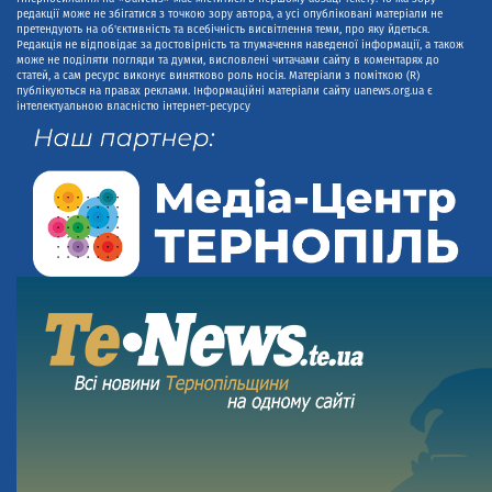
редакції може не збігатися з точкою зору автора, а усі опубліковані матеріали не
претендують на об'єктивність та всебічність висвітлення теми, про яку йдеться.
Редакція не відповідає за достовірність та тлумачення наведеної інформації, а також
може не поділяти погляди та думки, висловлені читачами сайту в коментарях до
статей, а сам ресурс виконує винятково роль носія. Матеріали з поміткою (R)
публікуються на правах реклами. Інформаційні матеріали сайту uanews.org.ua є
інтелектуальною власністю інтернет-ресурсу