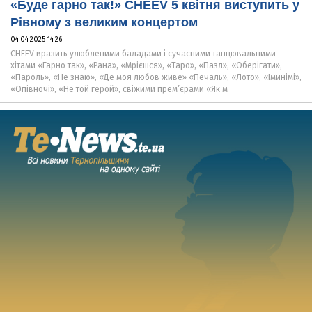
«Буде гарно так!» CHEEV 5 квітня виступить у
Рівному з великим концертом
04.04.2025 14:26
CHEEV вразить улюбленими баладами і сучасними танцювальними
хітами «Гарно так», «Рана», «Мрієшся», «Таро», «Пазл», «Оберігати»,
«Пароль», «Не знаю», «Де моя любов живе» «Печаль», «Лото», «Іминімі»,
«Опівночі», «Не той герой», свіжими прем’єрами «Як м