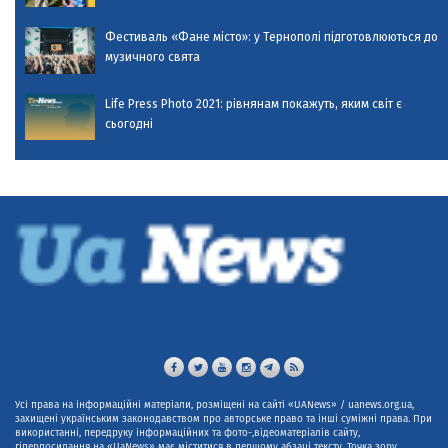
Фестиваль «Фане місто»: у Тернополі підготовлюються до
музичного свята
Life Press Photo 2021: рівнянам покажуть, яким світ є
сьогодні
Усі права на інформаційні матеріали, розміщені на сайті «UANews» / uanews.org.ua,
захищені українським законодавством про авторське право та інші суміжні права. При
використанні, передруку інформаційних та фото-,відеоматеріалів сайту,
гіперпосилання на «UaNews» має міститися в першому абзаці тексту. Точка зору