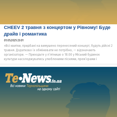
CHEEV 2 травня з концертом у Рівному! Буде
драйв і романтика
01.05.2025 23:01
«Всі квитки, придбані на вимушено перенесений концерт, будуть дійсні 2
травня. Додатково їх обмінювати не потрібно, — відзначають
організатори. — Приходьте у п’ятницю о 18.00 у Міський будинок
культури насолоджуватись улюбленими піснями, прем’єрами і