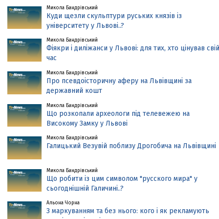
Микола Бандрівський
Куди щезли скульптури руських князів із
університету у Львові..?
Микола Бандрівський
Фіякри і диліжанси у Львові: для тих, хто цінував сві
час
Микола Бандрівський
Про псевдоісторичну аферу на Львівщині за
державний кошт
Микола Бандрівський
Що розкопали археологи під телевежею на
Високому Замку у Львові
Микола Бандрівський
Галицький Везувій поблизу Дрогобича на Львівщині
Микола Бандрівський
Що робити із цим символом "русского мира" у
сьогоднішній Галичині..?
Альона Чорна
З маркуванням та без нього: кого і як рекламують