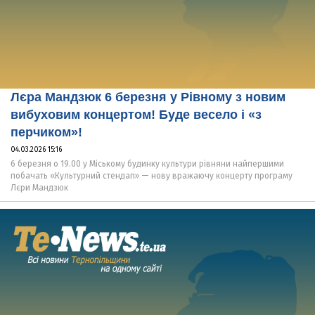
Лєра Мандзюк 6 березня у Рівному з новим
вибуховим концертом! Буде весело і «з
перчиком»!
04.03.2026 15:16
6 березня о 19.00 у Міському будинку культури рівняни найпершими
побачать «Культурний стендап» — нову вражаючу концерту програму
Лєри Мандзюк