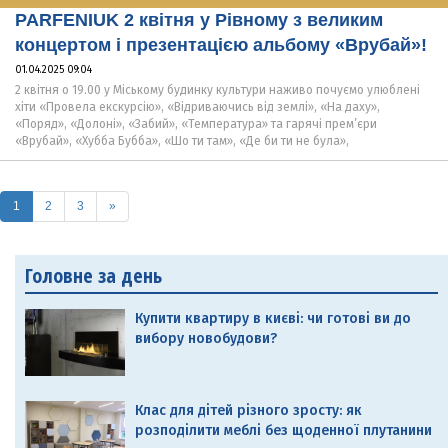
PARFENIUK 2 квітня у Рівному з великим
концертом і презентацією альбому «Врубай»!
01.04.2025 09:04
2 квітня о 19.00 у Міському будинку культури наживо почуємо улюблені
хіти «Провела екскурсію», «Відриваючись від землі», «На даху»,
«Поряд», «Долоні», «Забий», «Температура» та гарячі прем’єри
«Врубай», «Хубба Бубба», «Шо ти там», «Де би ти не була»,
(current)
1
2
3
»
Головне за день
Купити квартиру в києві: чи готові ви до
вибору новобудови?
Клас для дітей різного зросту: як
розподілити меблі без щоденної плутанини