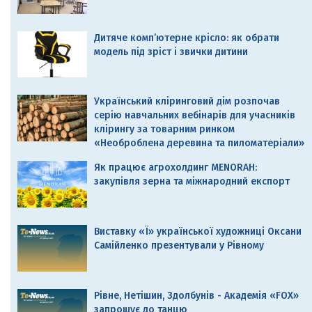
Дитяче комп’ютерне крісло: як обрати
модель під зріст і звички дитини
Український кліринговий дім розпочав
серію навчальних вебінарів для учасників
клірингу за товарним ринком
«Необроблена деревина та пиломатеріали»
Як працює агрохолдинг MENORAH:
закупівля зерна та міжнародний експорт
Виставку «Ї» української художниці Оксани
Самійленко презентували у Рівному
Рівне, Нетішин, Здолбунів - Академія «FOX»
запрошує до танцю