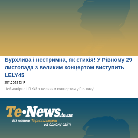
Бурхлива і нестримна, як стихія! У Рівному 29
листопада з великим концертом виступить
LELY45
25.11.2025 23:17
Неймовірна LELY45 з великим концертом у Рівному!