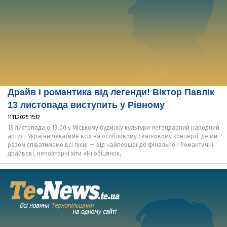
Драйв і романтика від легенди! Віктор Павлік
13 листопада виступить у Рівному
11.11.2025 15:12
13 листопада о 19.00 у Міському будинку культури легендарний народний
артист України чекатиме всіх на особливому святковому концерті, де ми
разом співатимемо всі пісні — від найпершої до фінальної! Романтичні,
драйвові, неповторні хіти «Ні обіцянок,