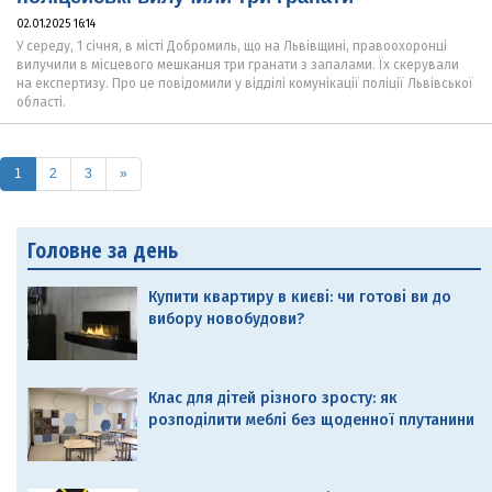
02.01.2025 16:14
У середу, 1 січня, в місті Добромиль, що на Львівщині, правоохоронці
вилучили в місцевого мешканця три гранати з запалами. Їх скерували
на експертизу. Про це повідомили у відділі комунікації поліції Львівської
області.
(current)
1
2
3
»
Головне за день
Купити квартиру в києві: чи готові ви до
вибору новобудови?
Клас для дітей різного зросту: як
розподілити меблі без щоденної плутанини