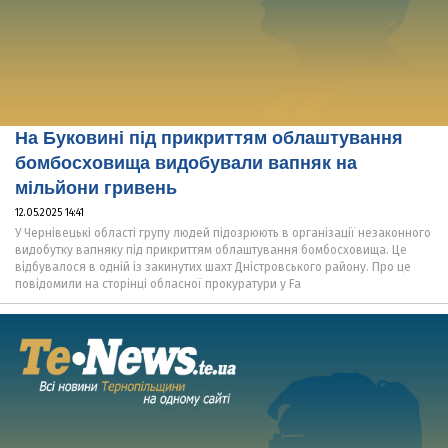
На Буковині під прикриттям облаштування
бомбосховища видобували вапняк на
мільйони гривень
12.05.2025 14:41
У Чернівецькі області групу людей підозрюють в організації незаконного
видобутку вапняку під прикриттям облаштування бомбосховища. Це
відбувалося в одній із закинутих шахт Дністровського району. Про це
повідомили на сторінці обласної прокуратури у Fa