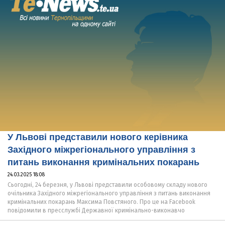
У Львові представили нового керівника
Західного міжрегіонального управління з
питань виконання кримінальних покарань
24.03.2025 18:08
Сьогодні, 24 березня, у Львові представили особовому складу нового
очільника Західного міжрегіонального управління з питань виконання
кримінальних покарань Максима Повстяного. Про це на Facebook
повідомили в пресслужбі Державної кримінально-виконавчо