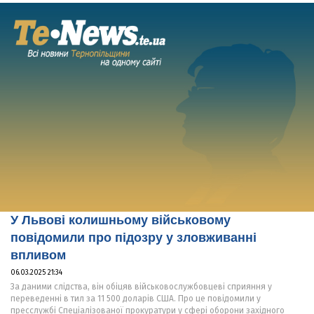
У Львові колишньому військовому
повідомили про підозру у зловживанні
впливом
06.03.2025 21:34
За даними слідства, він обіцяв військовослужбовцеві сприяння у
переведенні в тил за 11 500 доларів США. Про це повідомили у
пресслужбі Спеціалізованої прокуратури у сфері оборони західного