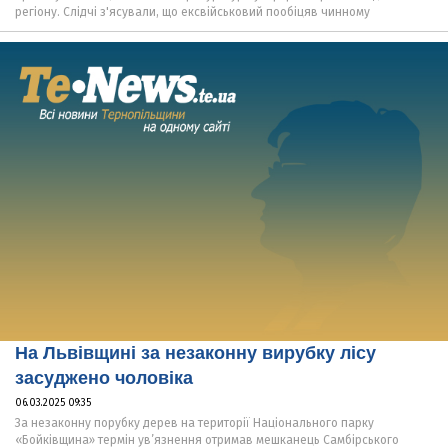
регіону. Слідчі з'ясували, що ексвійськовий пообіцяв чинному
На Львівщині за незаконну вирубку лісу
засуджено чоловіка
06.03.2025 09:35
За незаконну порубку дерев на території Національного парку
«Бойківщина» термін ув’язнення отримав мешканець Самбірського