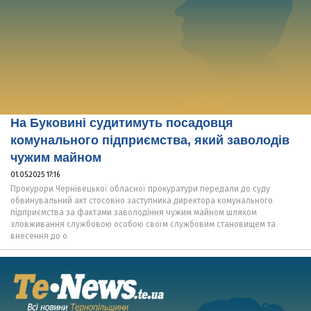
На Буковині судитимуть посадовця
комунального підприємства, який заволодів
чужим майном
01.05.2025 17:16
Прокурори Чернівецької обласної прокуратури передали до суду
обвинувальний акт стосовно заступника директора комунального
підприємства за фактами заволодіння чужим майном шляхом
зловживання службовою особою своїм службовим становищем та
внесення до о