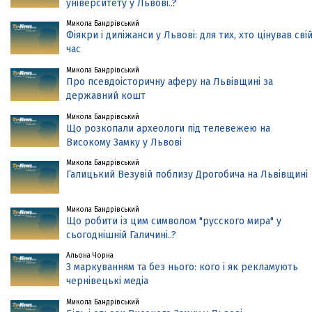
університету у Львові..?
Микола Бандрівський
Фіякри і диліжанси у Львові: для тих, хто цінував сві
час
Микола Бандрівський
Про псевдоісторичну аферу на Львівщині за
державний кошт
Микола Бандрівський
Що розкопали археологи під телевежею на
Високому Замку у Львові
Микола Бандрівський
Галицький Везувій поблизу Дрогобича на Львівщині
Микола Бандрівський
Що робити із цим символом "русского мира" у
сьогоднішній Галичині..?
Альона Чорна
З маркуванням та без нього: кого і як рекламують
чернівецькі медіа
Микола Бандрівський