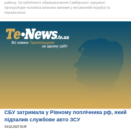
району. За публічного обвинувачення Самбірської окружної
прокуратури чоловіка визнано винним у незаконній порубці та
перевезенні
СБУ затримала у Рівному поплічника рф, який
підпалив службове авто ЗСУ
05.02.2025 10:39