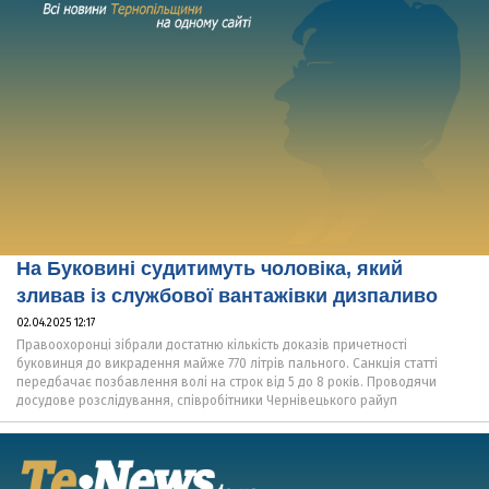
На Буковині судитимуть чоловіка, який
зливав із службової вантажівки дизпаливо
02.04.2025 12:17
Правоохоронці зібрали достатню кількість доказів причетності
буковинця до викрадення майже 770 літрів пального. Санкція статті
передбачає позбавлення волі на строк від 5 до 8 років. Проводячи
досудове розслідування, співробітники Чернівецького райуп