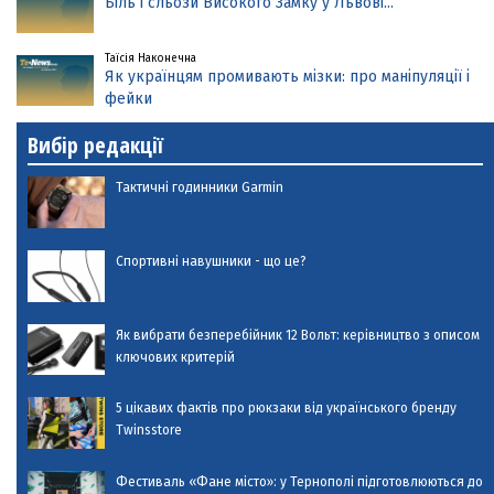
Біль і сльози Високого Замку у Львові...
Таїсія Наконечна
Як українцям промивають мізки: про маніпуляції і
фейки
Вибір редакції
Тактичні годинники Garmin
Спортивні навушники - що це?
Як вибрати безперебійник 12 Вольт: керівництво з описом
ключових критерій
5 цікавих фактів про рюкзаки від українського бренду
Twinsstore
Фестиваль «Фане місто»: у Тернополі підготовлюються до