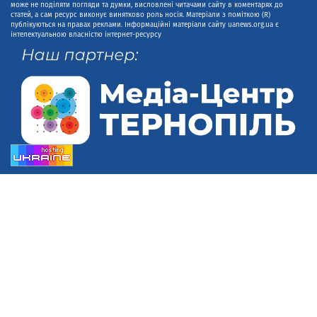
може не поділяти погляди та думки, висловлені читачами сайту в коментарях до
статей, а сам ресурс виконує винятково роль носія. Матеріали з поміткою (R)
публікуються на правах реклами. Інформаційні матеріали сайту uanews.org.ua є
інтелектуальною власністю інтернет-ресурсу