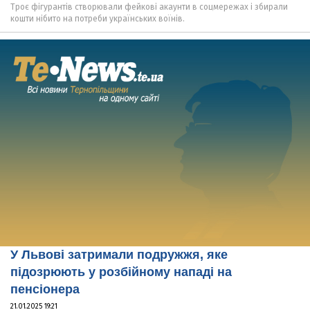
Троє фігурантів створювали фейкові акаунти в соцмережах і збирали
кошти нібито на потреби українських воїнів.
У Львові затримали подружжя, яке
підозрюють у розбійному нападі на
пенсіонера
21.01.2025 19:21