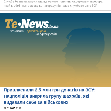
Служба безпеки затримала ще одного поплічника держави-агресора,
який в обмін на грошову винагороду підпалив службове авто ЗСУ.
Привласнили 2,5 млн грн донатів на ЗСУ:
Нацполіція викрила групу шахраїв, які
видавали себе за військових
22.01.2025 21:42