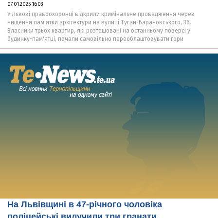
07.01.2025 16:03
У Львові правоохоронці відкрили кримінальне провадження через
нищення пам'ятки архітектури на вулиці Туган-Барановського, 36.
Власники трьох квартир, які розташовані на останньому поверсі у
будинку-пам'ятці, почали самовільно переоблаштовувати гори
На Львівщині в 47-річного чоловіка
поліцейські вилучили три гранати