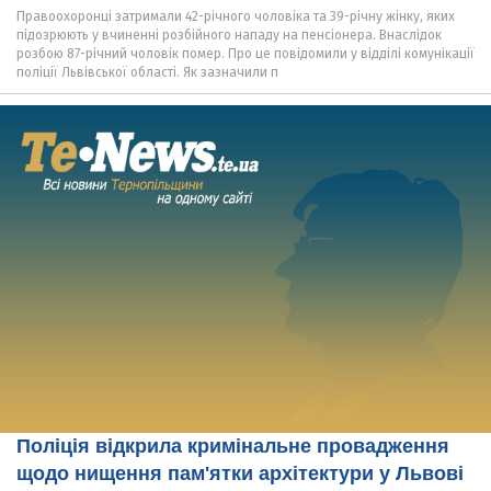
Правоохоронці затримали 42-річного чоловіка та 39-річну жінку, яких
підозрюють у вчиненні розбійного нападу на пенсіонера. Внаслідок
розбою 87-річний чоловік помер. Про це повідомили у відділі комунікації
поліції Львівської області. Як зазначили п
Поліція відкрила кримінальне провадження
щодо нищення пам'ятки архітектури у Львові