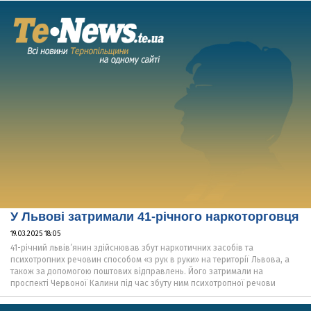
У Львові затримали 41-річного наркоторговця
19.03.2025 18:05
41-річний львів’янин здійснював збут наркотичних засобів та
психотропних речовин способом «з рук в руки» на території Львова, а
також за допомогою поштових відправлень. Його затримали на
проспекті Червоної Калини під час збуту ним психотропної речови