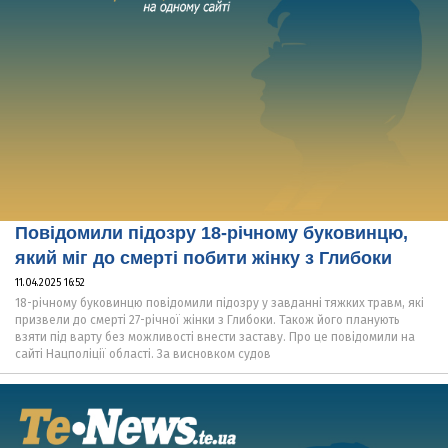
Повідомили підозру 18-річному буковинцю,
який міг до смерті побити жінку з Глибоки
11.04.2025 16:52
18-річному буковинцю повідомили підозру у завданні тяжких травм, які
призвели до смерті 27-річної жінки з Глибоки. Також його планують
взяти під варту без можливості внести заставу. Про це повідомили на
сайті Нацполіції області. За висновком судов