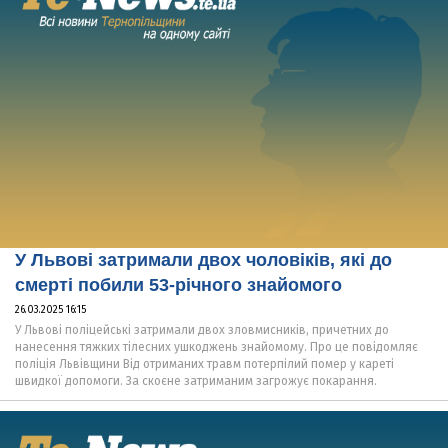
У Львові затримали двох чоловіків, які до
смерті побили 53-річного знайомого
26.03.2025 16:15
У Львові поліцейські затримали двох зловмисників, причетних до
нанесення тяжких тілесних ушкоджень знайомому. Про це повідомляє
поліція Львівщини Від отриманих травм потерпілий помер у кареті
швидкої допомоги. За скоєне затриманим загрожує покарання.