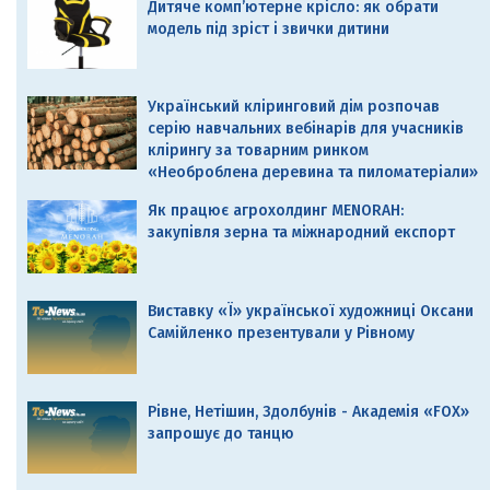
Дитяче комп’ютерне крісло: як обрати
модель під зріст і звички дитини
Український кліринговий дім розпочав
серію навчальних вебінарів для учасників
клірингу за товарним ринком
«Необроблена деревина та пиломатеріали»
Як працює агрохолдинг MENORAH:
закупівля зерна та міжнародний експорт
Виставку «Ї» української художниці Оксани
Самійленко презентували у Рівному
Рівне, Нетішин, Здолбунів - Академія «FOX»
запрошує до танцю