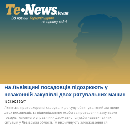
На Львівщині посадовців підозрюють у
незаконній закупівлі двох рятувальних машин
18.03.2025 20:47
Львівські правоохоронці скерували до суду обвинувальний акт щодо
двох посадовців та відповідальної особи за проведення закупівель
товарів Головного управління Державної служби надзвичайних
ситуацій у Львівській області. Їм інкримінують зловживання сл