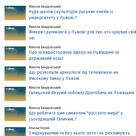
Микола Бандрівський
Куди щезли скульптури руських князів із
університету у Львові..?
Микола Бандрівський
Фіякри і диліжанси у Львові: для тих, хто цінував сві
час
Микола Бандрівський
Про псевдоісторичну аферу на Львівщині за
державний кошт
Микола Бандрівський
Що розкопали археологи під телевежею на
Високому Замку у Львові
Микола Бандрівський
Галицький Везувій поблизу Дрогобича на Львівщині
Микола Бандрівський
Що робити із цим символом "русского мира" у
сьогоднішній Галичині..?
Альона Чорна
З маркуванням та без нього: кого і як рекламують