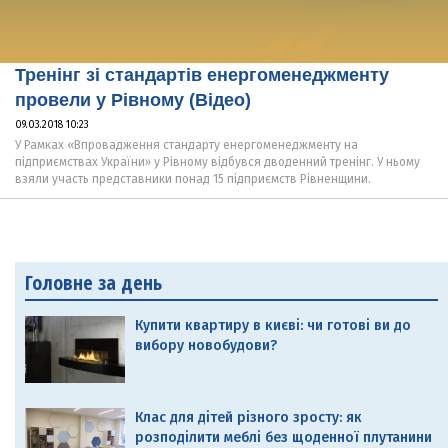
Тренінг зі стандартів енергоменеджменту
провели у Рівному (Відео)
09.03.2018 10:23
У Рамках «Впровадження стандарту енергоменеджменту на
підприємствах України» у Рівному відбувся дводенний тренінг. У ньому
взяли участь представники понад 15 підприємств Рівненщини.
Головне за день
Купити квартиру в києві: чи готові ви до
вибору новобудови?
Клас для дітей різного зросту: як
розподілити меблі без щоденної плутанини