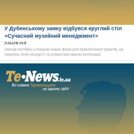
У Дубенському замку відбувся круглий стіл
«Сучасний музейний менеджмент»
21.04.2018 00:51
Заклад постійно у пошуках нових форм для приваблення туристів, це
зокрема, нічні екскурсії та успішні виставкові експозиції.