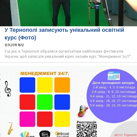
У Тернополі записують унікальний освітній
курс (Фото)
12.11.2019 18:12
У ці дні, в Тернополі зібралися організатори найбільших фестивалів
України, щоб записати унікальний відео онлайн курс “Менеджмент 24/7”.