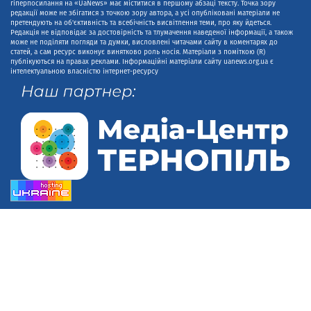
гіперпосилання на «UaNews» має міститися в першому абзаці тексту. Точка зору
редакції може не збігатися з точкою зору автора, а усі опубліковані матеріали не
претендують на об'єктивність та всебічність висвітлення теми, про яку йдеться.
Редакція не відповідає за достовірність та тлумачення наведеної інформації, а також
може не поділяти погляди та думки, висловлені читачами сайту в коментарях до
статей, а сам ресурс виконує винятково роль носія. Матеріали з поміткою (R)
публікуються на правах реклами. Інформаційні матеріали сайту uanews.org.ua є
інтелектуальною власністю інтернет-ресурсу