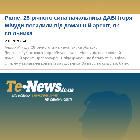
Рівне: 28-річного сина начальника ДАБІ Ігоря
Мічуди посадили під домашній арешт, як
спільника
29.05.2019 22:41
Андрія Мічуду, 28-річного сина начальника обласної
Держархібудінспекції Ігоря Мічуди, суд помістив під цілодобовий
домашній арешт. Правоохоронці підозрюють, що батько та син діяли
спільно у вимаганні коштів із забудовника. За версією слідства, батьк