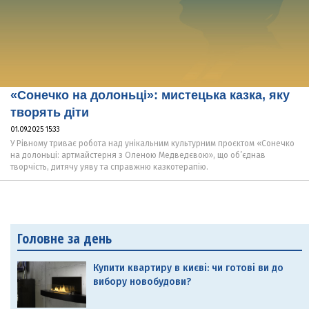
«Сонечко на долоньці»: мистецька казка, яку
творять діти
01.09.2025 15:33
У Рівному триває робота над унікальним культурним проєктом «Сонечко
на долоньці: артмайстерня з Оленою Медведєвою», що об’єднав
творчість, дитячу уяву та справжню казкотерапію.
Головне за день
Купити квартиру в києві: чи готові ви до
вибору новобудови?