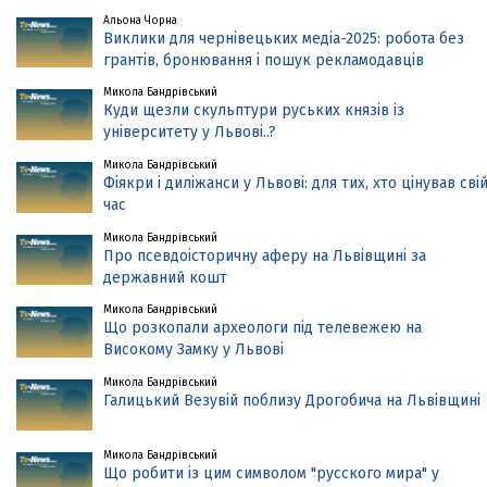
Альона Чорна
Виклики для чернівецьких медіа-2025: робота без
грантів, бронювання і пошук рекламодавців
Микола Бандрівський
Куди щезли скульптури руських князів із
університету у Львові..?
Микола Бандрівський
Фіякри і диліжанси у Львові: для тих, хто цінував сві
час
Микола Бандрівський
Про псевдоісторичну аферу на Львівщині за
державний кошт
Микола Бандрівський
Що розкопали археологи під телевежею на
Високому Замку у Львові
Микола Бандрівський
Галицький Везувій поблизу Дрогобича на Львівщині
Микола Бандрівський
Що робити із цим символом "русского мира" у