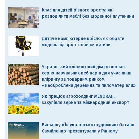
Клас для дітей різного зросту: як
розподілити меблі без щоденної плутанини
Дитяче комп’ютерне крісло: як обрати
модель під зріст і звички дитини
Український кліринговий дім розпочав
серію навчальних вебінарів для учасників
клірингу за товарним ринком
«Необроблена деревина та пиломатеріали»
Як працює агрохолдинг MENORAH:
закупівля зерна та міжнародний експорт
Виставку «Ї» української художниці Оксани
Самійленко презентували у Рівному