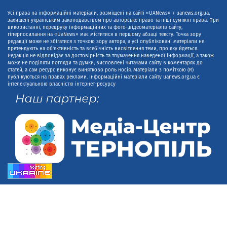
Усі права на інформаційні матеріали, розміщені на сайті «UANews» / uanews.org.ua,
захищені українським законодавством про авторське право та інші суміжні права. При
використанні, передруку інформаційних та фото-,відеоматеріалів сайту,
гіперпосилання на «UaNews» має міститися в першому абзаці тексту. Точка зору
редакції може не збігатися з точкою зору автора, а усі опубліковані матеріали не
претендують на об'єктивність та всебічність висвітлення теми, про яку йдеться.
Редакція не відповідає за достовірність та тлумачення наведеної інформації, а також
може не поділяти погляди та думки, висловлені читачами сайту в коментарях до
статей, а сам ресурс виконує винятково роль носія. Матеріали з поміткою (R)
публікуються на правах реклами. Інформаційні матеріали сайту uanews.org.ua є
інтелектуальною власністю інтернет-ресурсу