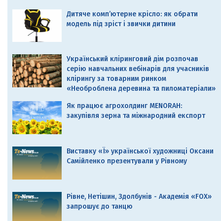
Дитяче комп’ютерне крісло: як обрати
модель під зріст і звички дитини
Український кліринговий дім розпочав
серію навчальних вебінарів для учасників
клірингу за товарним ринком
«Необроблена деревина та пиломатеріали»
Як працює агрохолдинг MENORAH:
закупівля зерна та міжнародний експорт
Виставку «Ї» української художниці Оксани
Самійленко презентували у Рівному
Рівне, Нетішин, Здолбунів - Академія «FOX»
запрошує до танцю