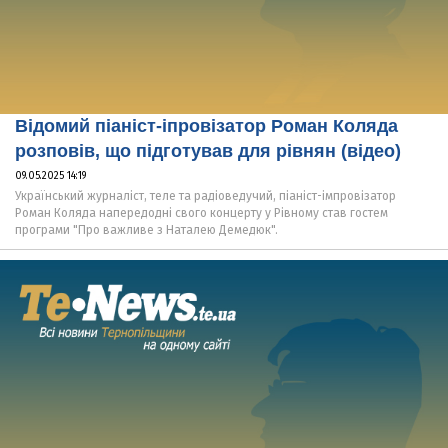
Відомий піаніст-іпровізатор Роман Коляда
розповів, що підготував для рівнян (відео)
09.05.2025 14:19
Український журналіст, теле та радіоведучий, піаніст-імпровізатор
Роман Коляда напередодні свого концерту у Рівному став гостем
програми "Про важливе з Наталею Демедюк".