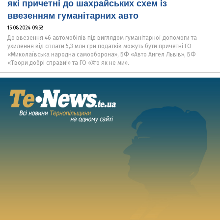
які причетні до шахрайських схем із
ввезенням гуманітарних авто
15.08.2024 09:58
До ввезення 46 автомобілів під виглядом гуманітарної допомоги та
ухилення від сплати 5,3 млн грн податків можуть бути причетні ГО
«Миколаївська народна самооборона», БФ «Авто Ангел Львів», БФ
«Твори добрі справи!» та ГО «Хто як не ми».