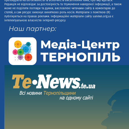
претендують на об'єктивність та всебічність висвітлення теми, про яку йдеться.
Редакція не відповідає за достовірність та тлумачення наведеної інформації, а також
може не поділяти погляди та думки, висловлені читачами сайту в коментарях до
статей, а сам ресурс виконує винятково роль носія. Матеріали з поміткою (R)
публікуються на правах реклами. Інформаційні матеріали сайту uanews.org.ua є
інтелектуальною власністю інтернет-ресурсу