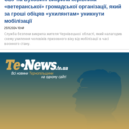
«ветеранської» громадської організації, який
за гроші обіцяв «ухилянтам» уникнути
мобілізації
25.11.2024 10:49
Служба безпеки викрила жителя Чернівецької області, який налагодив
схему ухилення чоловіків призовного віку від мобілізації в часі
воєнного стану.