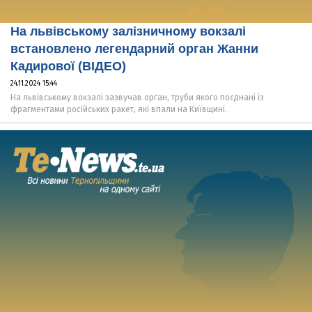
На львівському залізничному вокзалі
встановлено легендарний орган Жанни
Кадирової (ВІДЕО)
24.11.2024 15:44
На львівському вокзалі зазвучав орган, труби якого поєднані із
фрагментами російських ракет, які впали на Київщині.