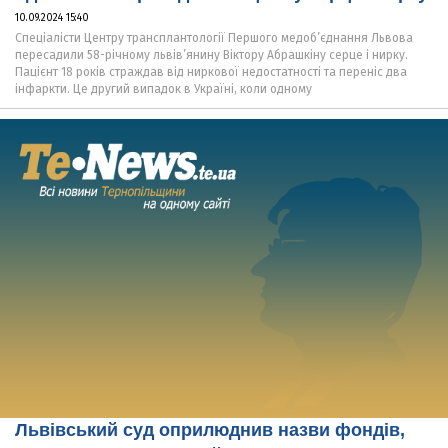
10.09.2024 15:40
Спеціалісти Центру трансплантології Першого медоб’єднання Львова
пересадили 58-річному львів’янину Віктору Абрашкіну серце і нирку.
Пацієнт 18 років страждав від ниркової недостатності та переніс два
інфаркти. Це другий випадок в Україні, коли одному
Львівський суд оприлюднив назви фондів,