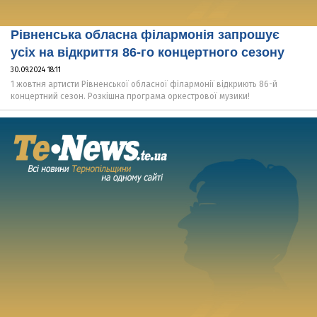
Рівненська обласна філармонія запрошує
усіх на відкриття 86-го концертного сезону
30.09.2024 18:11
1 жовтня артисти Рівненської обласної філармонії відкриють 86-й
концертний сезон. Розкішна програма оркестрової музики!