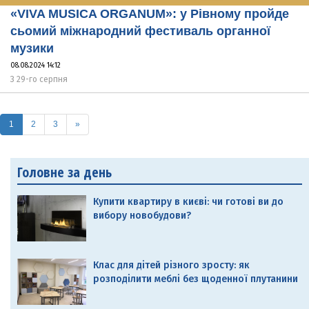
«VIVA MUSICA ORGANUM»: у Рівному пройде
сьомий міжнародний фестиваль органної
музики
08.08.2024 14:12
З 29-го серпня
(current)
1
2
3
»
Головне за день
Купити квартиру в києві: чи готові ви до
вибору новобудови?
Клас для дітей різного зросту: як
розподілити меблі без щоденної плутанини