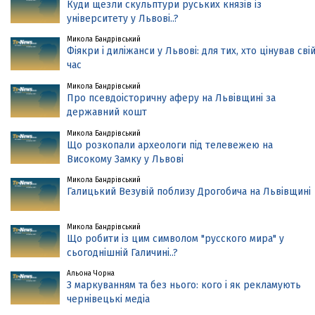
Куди щезли скульптури руських князів із
університету у Львові..?
Микола Бандрівський
Фіякри і диліжанси у Львові: для тих, хто цінував сві
час
Микола Бандрівський
Про псевдоісторичну аферу на Львівщині за
державний кошт
Микола Бандрівський
Що розкопали археологи під телевежею на
Високому Замку у Львові
Микола Бандрівський
Галицький Везувій поблизу Дрогобича на Львівщині
Микола Бандрівський
Що робити із цим символом "русского мира" у
сьогоднішній Галичині..?
Альона Чорна
З маркуванням та без нього: кого і як рекламують
чернівецькі медіа