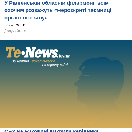
У Рівненській обласній філармонії всім
охочим розкажуть «Нерозкриті таємниці
органного залу»
07.01.2025 14:12
Долучайтеся
СБУ на Буковині викрила керівника