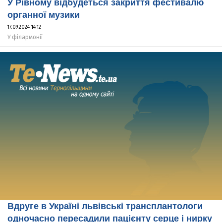
У Рівному відбудеться закриття фестивалю
органної музики
17.09.2024 14:12
У філармонії
Вдруге в Україні львівські трансплантологи
одночасно пересадили пацієнту серце і нирку