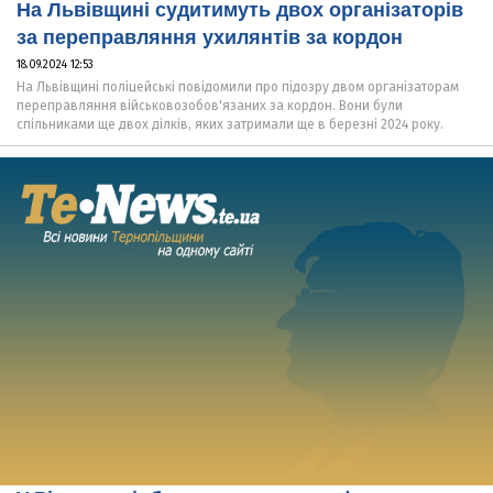
На Львівщині судитимуть двох організаторів
за переправляння ухилянтів за кордон
18.09.2024 12:53
На Львівщині поліцейські повідомили про підозру двом організаторам
переправляння військовозобов'язаних за кордон. Вони були
спільниками ще двох ділків, яких затримали ще в березні 2024 року.