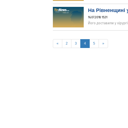
На Рівненщині у
16.07.2018 15:31
Його доставили у хірург
(current)
«
2
3
4
5
»