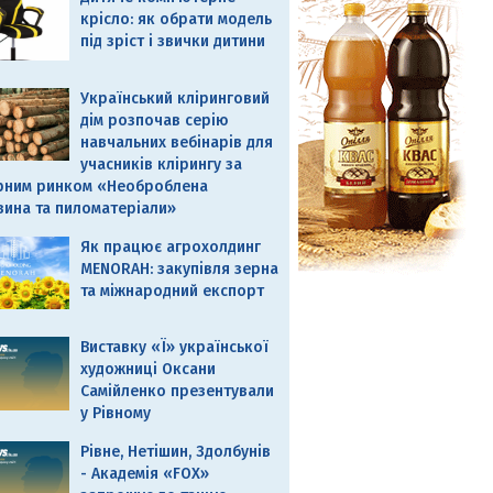
крісло: як обрати модель
під зріст і звички дитини
Український кліринговий
дім розпочав серію
навчальних вебінарів для
учасників клірингу за
рним ринком «Необроблена
вина та пиломатеріали»
Як працює агрохолдинг
MENORAH: закупівля зерна
та міжнародний експорт
Виставку «Ї» української
художниці Оксани
Самійленко презентували
у Рівному
Рівне, Нетішин, Здолбунів
- Академія «FOX»