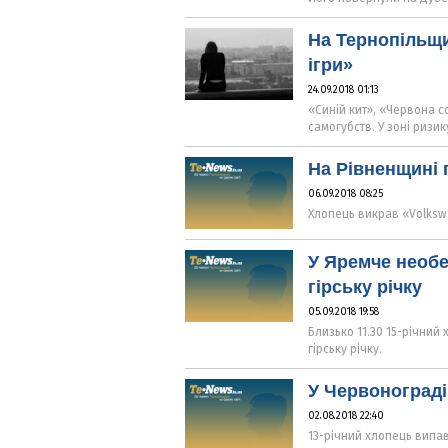
На Тернопільщи
ігри»
24.09.2018 01:13
«Синій кит», «Червона со
самогубств. У зоні ризи
На Рівненщині 
06.09.2018 08:25
Хлопець викрав «Volkswa
У Яремче необе
гірську річку
05.09.2018 19:58
Близько 11.30 15-річний
гірську річку.
У Червонограді 
02.08.2018 22:40
13-річний хлопець випав