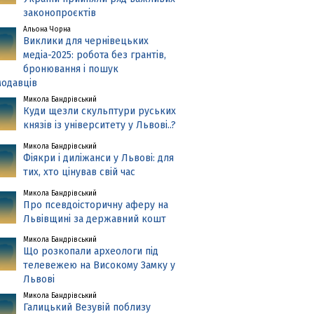
законопроєктів
Альона Чорна
Виклики для чернівецьких
медіа-2025: робота без грантів,
бронювання і пошук
одавців
Микола Бандрівський
Куди щезли скульптури руських
князів із університету у Львові..?
Микола Бандрівський
Фіякри і диліжанси у Львові: для
тих, хто цінував свій час
Микола Бандрівський
Про псевдоісторичну аферу на
Львівщині за державний кошт
Микола Бандрівський
Що розкопали археологи під
телевежею на Високому Замку у
Львові
Микола Бандрівський
Галицький Везувій поблизу