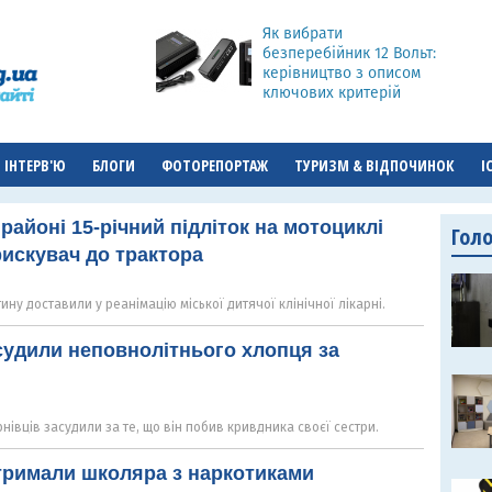
Як вибрати
безперебійник 12 Вольт:
керівництво з описом
ключових критерій
ІНТЕРВ'Ю
БЛОГИ
ФОТОРЕПОРТАЖ
ТУРИЗМ & ВІДПОЧИНОК
І
районі 15-річний підліток на мотоциклі
Гол
рискувач до трактора
ну доставили у реанімацію міської дитячої клінічної лікарні.
судили неповнолітнього хлопця за
нівців засудили за те, що він побив кривдника своєї сестри.
тримали школяра з наркотиками