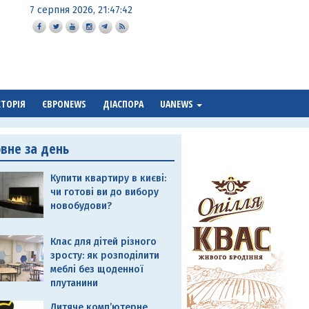
7 серпня 2026, 21:47:43
СТОРІЯ
ЄВРОNEWS
ДІАСПОРА
UANEWS
овне за день
Купити квартиру в києві:
чи готові ви до вибору
новобудови?
Клас для дітей різного
зросту: як розподілити
меблі без щоденної
плутанини
Дитяче комп’ютерне