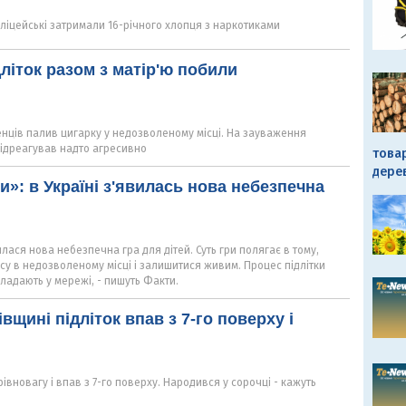
ліцейські затримали 16-річного хлопця з наркотиками
дліток разом з матір'ю побили
енців палив цигарку у недозволеному місці. На зауваження
відреагував надто агресивно
това
дере
и»: в Україні з'явилась нова небезпечна
илася нова небезпечна гра для дітей. Суть гри полягає в тому,
су в недозволеному місці і залишитися живим. Процес підлітки
кладають у мережі, - пишуть Факти.
вщині підліток впав з 7-го поверху і
івновагу і впав з 7-го поверху. Народився у сорочці - кажуть