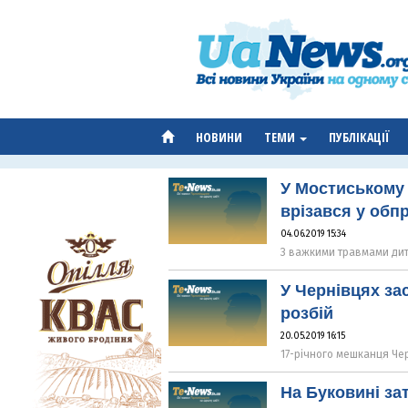
НОВИНИ
ТЕМИ
ПУБЛІКАЦІЇ
У Мостиському 
врізався у обп
04.06.2019 15:34
З важкими травмами дити
У Чернівцях за
розбій
20.05.2019 16:15
17-річного мешканця Чер
На Буковині за