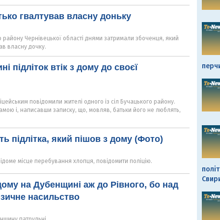
тько гвалтував власну доньку
о району Чернівецької області днями затримали збоченця, який
вав власну дочку.
перч
і підліток втік з дому до своєї
цейським повідомили жителі одного із сіл Бучацького району.
мою і, написавши записку, що, мовляв, батьки його не люблять,
ь підлітка, який пішов з дому (Фото)
 відоме місце перебування хлопця, повідомити поліцію.
політ
Свир
 дому на Дубенщині аж до Рівного, бо над
ізичне насильство
нщину патрульні.