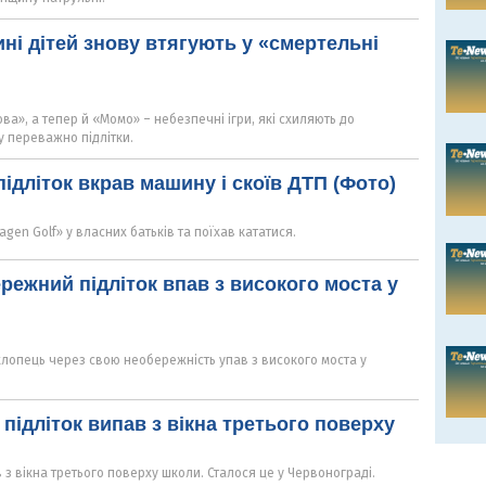
ні дітей знову втягують у «смертельні
ва», а тепер й «Момо» – небезпечні ігри, які схиляють до
ку переважно підлітки.
підліток вкрав машину і скоїв ДТП (Фото)
gen Golf» у власних батьків та поїхав кататися.
режний підліток впав з високого моста у
 хлопець через свою необережність упав з високого моста у
підліток випав з вікна третього поверху
 з вікна третього поверху школи. Сталося це у Червонограді.