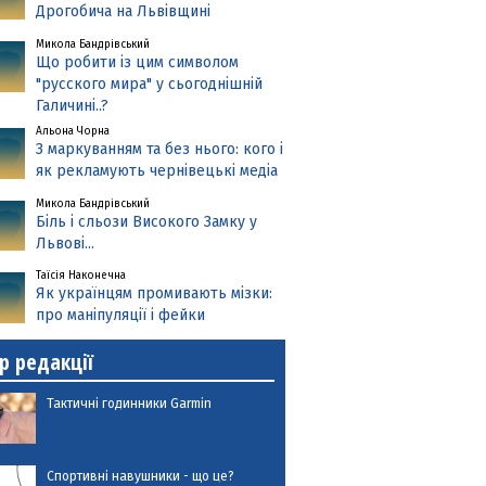
Дрогобича на Львівщині
Микола Бандрівський
Що робити із цим символом
"русского мира" у сьогоднішній
Галичині..?
Альона Чорна
З маркуванням та без нього: кого і
як рекламують чернівецькі медіа
Микола Бандрівський
Біль і сльози Високого Замку у
Львові...
Таїсія Наконечна
Як українцям промивають мізки:
про маніпуляції і фейки
р редакції
Тактичні годинники Garmin
Спортивні навушники - що це?