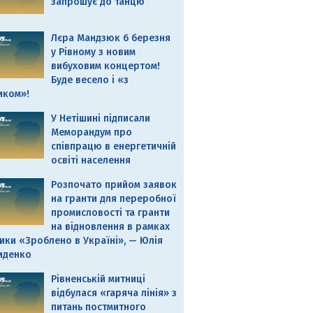
запрошує до танцю
Лєра Мандзюк 6 березня
у Рівному з новим
вибуховим концертом!
Буде весело і «з
иком»!
У Нетішині підписали
Меморандум про
співпрацю в енергетичній
освіті населення
Розпочато прийом заявок
на гранти для переробної
промисловості та гранти
на відновлення в рамках
ики «Зроблено в Україні», — Юлія
иденко
Рівненській митниці
відбулася «гаряча лінія» з
питань постмитного