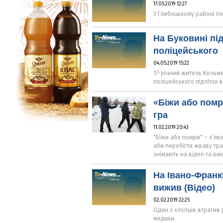
17.05.2019 12:27
У Глибоцькому районі по
На Буковині пі
поліцейського
04.05.2019 15:22
17-річний житель Кельм
поліцейського підліток 
«Біжи або помр
гра
11.02.2019 20:43
"Біжи або помри" – з’яв
аби перебігти жваву тра
знімають на відео та ви
На Івано-Франкі
вижив (Відео)
02.02.2019 22:25
Один з хлопців втратив р
медики.