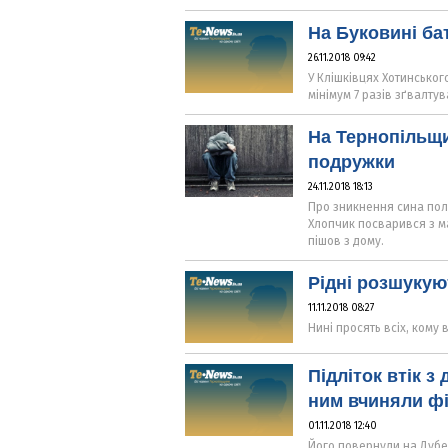
На Буковині ба
26.11.2018 09:42
У Клішківцях Хотинськог
мінімум 7 разів зґвалту
На Тернопільщин
подружки
24.11.2018 18:13
Про зникнення сина полі
Хлопчик посварився з ма
пішов з дому.
Рідні розшукуют
11.11.2018 08:27
Нині просять всіх, кому
Підліток втік з
ним вчиняли ф
01.11.2018 12:40
Його повернули на Дубе