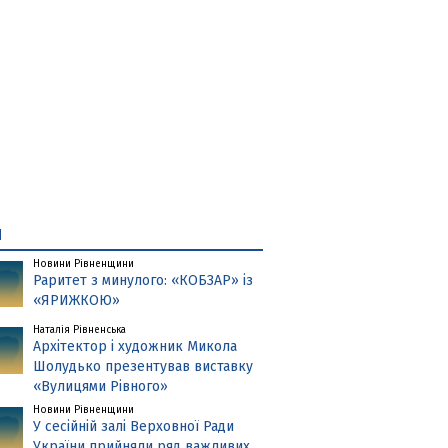
и
Новини Рівненщини
Раритет з минулого: «КОБЗАР» із
«ЯРИЖКОЮ»
Наталія Рівненська
Архітектор і художник Микола
Шолудько презентував виставку
«Вулицями Рівного»
Новини Рівненщини
У сесійній залі Верховної Ради
України прийняли ряд важливих