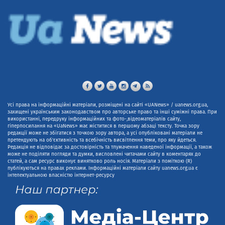
Усі права на інформаційні матеріали, розміщені на сайті «UANews» / uanews.org.ua,
захищені українським законодавством про авторське право та інші суміжні права. При
використанні, передруку інформаційних та фото-,відеоматеріалів сайту,
гіперпосилання на «UaNews» має міститися в першому абзаці тексту. Точка зору
редакції може не збігатися з точкою зору автора, а усі опубліковані матеріали не
претендують на об'єктивність та всебічність висвітлення теми, про яку йдеться.
Редакція не відповідає за достовірність та тлумачення наведеної інформації, а також
може не поділяти погляди та думки, висловлені читачами сайту в коментарях до
статей, а сам ресурс виконує винятково роль носія. Матеріали з поміткою (R)
публікуються на правах реклами. Інформаційні матеріали сайту uanews.org.ua є
інтелектуальною власністю інтернет-ресурсу