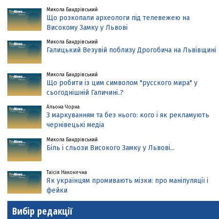
Микола Бандрівський
Що розкопали археологи під телевежею на
Високому Замку у Львові
Микола Бандрівський
Галицький Везувій поблизу Дрогобича на Львівщині
Микола Бандрівський
Що робити із цим символом "русского мира" у
сьогоднішній Галичині..?
Альона Чорна
З маркуванням та без нього: кого і як рекламують
чернівецькі медіа
Микола Бандрівський
Біль і сльози Високого Замку у Львові...
Таїсія Наконечна
Як українцям промивають мізки: про маніпуляції і
фейки
Вибір редакції