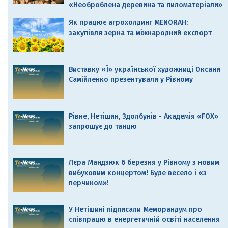
«Необроблена деревина та пиломатеріали»
Як працює агрохолдинг MENORAH:
закупівля зерна та міжнародний експорт
Виставку «Ї» української художниці Оксани
Самійленко презентували у Рівному
Рівне, Нетішин, Здолбунів - Академія «FOX»
запрошує до танцю
Лєра Мандзюк 6 березня у Рівному з новим
вибуховим концертом! Буде весело і «з
перчиком»!
У Нетішині підписали Меморандум про
співпрацю в енергетичній освіті населення