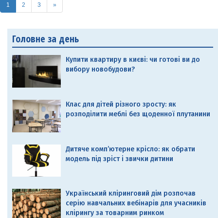
(current)
1
2
3
»
Головне за день
Купити квартиру в києві: чи готові ви до
вибору новобудови?
Клас для дітей різного зросту: як
розподілити меблі без щоденної плутанини
Дитяче комп’ютерне крісло: як обрати
модель під зріст і звички дитини
Український кліринговий дім розпочав
серію навчальних вебінарів для учасників
клірингу за товарним ринком