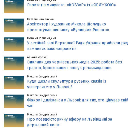
Новини Рівненщини
Раритет з минулого: «КОБЗАР» із «ЯРИЖКОЮ»
Наталія Рівненська
Архітектор і художник Микола Шолудько
презентував виставку «Вулицями Рівного»
Новини Рівненщини
У сесійній залі Верховної Ради України прийняли ряд
важливих законопроєктів
Альона Чорна
Виклики для чернівецьких медіа-2025: робота без
грантів, бронювання і пошук рекламодавців
Микола Бандрівський
Куди щезли скульптури руських князів із
університету у Львові..?
Микола Бандрівський
Фіякри і диліжанси у Львові: для тих, хто цінував сві
час
Микола Бандрівський
Про псевдоісторичну аферу на Львівщині за
державний кошт