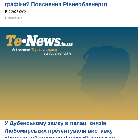
графіки? Пояснення Рівнеобленерго
17.10.2025 09:12
Актуально
У Дубенському замку в палаці князів
Любомирських презентували виставку