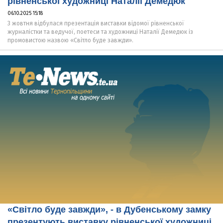
рівненської художниці Наталії Демедюк
06.10.2025 15:18
3 жовтня відбулася презентація виставки відомої рівненської
журналістки та ведучої, поетеси та художниці Наталії Демедюк із
промовистою назвою «Світло буде завжди».
«Світло буде завжди», - в Дубенському замку
презентують виставку рівненської художниці