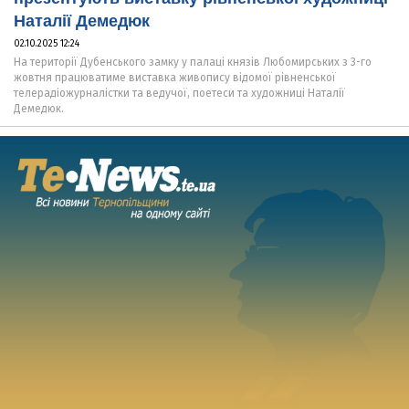
Наталії Демедюк
02.10.2025 12:24
На території Дубенського замку у палаці князів Любомирських з 3-го
жовтня працюватиме виставка живопису відомої рівненської
телерадіожурналістки та ведучої, поетеси та художниці Наталії
Демедюк.