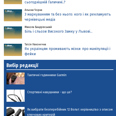
сьогоднішній Галичині..?
Альона Чорна
З маркуванням та без нього: кого і як рекламують
чернівецькі медіа
Микола Бандрівський
Біль і сльози Високого Замку у Львові...
Таїсія Наконечна
Як українцям промивають мізки: про маніпуляції і
фейки
Вибір редакції
Тактичні годинники Garmin
Спортивні навушники - що це?
Як вибрати безперебійник 12 Вольт: керівництво з описом
ключових критерій