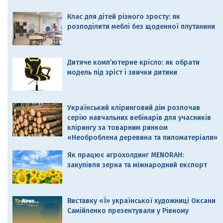
Клас для дітей різного зросту: як
розподілити меблі без щоденної плутанини
Дитяче комп’ютерне крісло: як обрати
модель під зріст і звички дитини
Український кліринговий дім розпочав
серію навчальних вебінарів для учасників
клірингу за товарним ринком
«Необроблена деревина та пиломатеріали»
Як працює агрохолдинг MENORAH:
закупівля зерна та міжнародний експорт
Виставку «Ї» української художниці Оксани
Самійленко презентували у Рівному