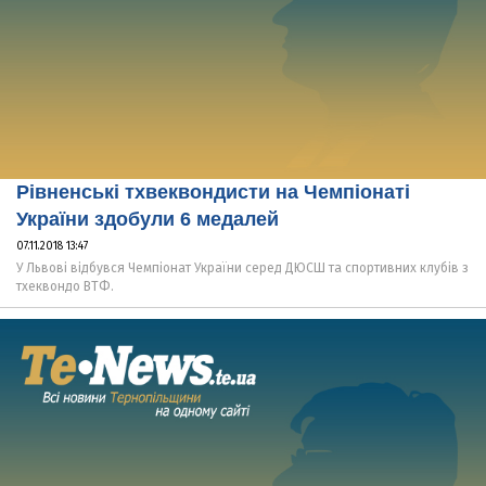
Рівненські тхвеквондисти на Чемпіонаті
України здобули 6 медалей
07.11.2018 13:47
У Львові відбувся Чемпіонат України серед ДЮСШ та спортивних клубів з
тхеквондо ВТФ.