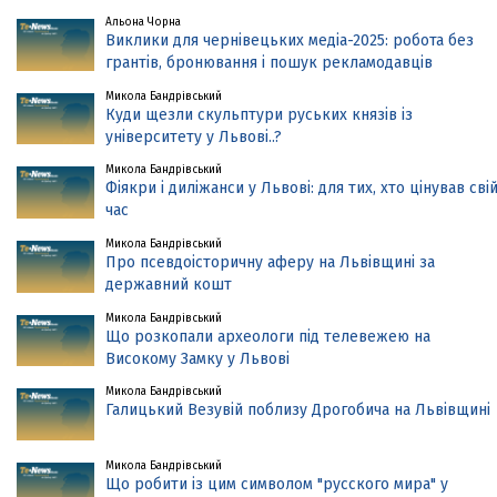
Альона Чорна
Виклики для чернівецьких медіа-2025: робота без
грантів, бронювання і пошук рекламодавців
Микола Бандрівський
Куди щезли скульптури руських князів із
університету у Львові..?
Микола Бандрівський
Фіякри і диліжанси у Львові: для тих, хто цінував сві
час
Микола Бандрівський
Про псевдоісторичну аферу на Львівщині за
державний кошт
Микола Бандрівський
Що розкопали археологи під телевежею на
Високому Замку у Львові
Микола Бандрівський
Галицький Везувій поблизу Дрогобича на Львівщині
Микола Бандрівський
Що робити із цим символом "русского мира" у