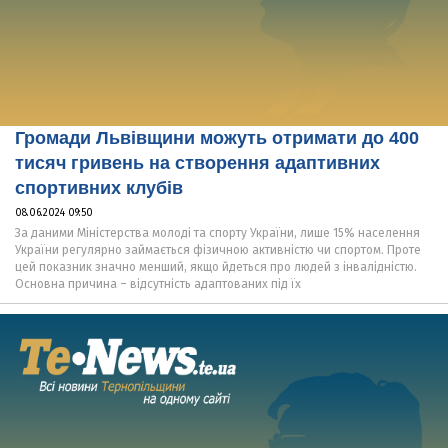
Громади Львівщини можуть отримати до 400
тисяч гривень на створення адаптивних
спортивних клубів
08.06.2024 09:50
За даними Міністерства молоді та спорту України, лише 15% населення
України регулярно займається фізичною активністю чи спортом. Проте
цей показник значно менший, якщо йдеться про людей з інвалідністю.
Основна причина – відсутність адаптованих під їх