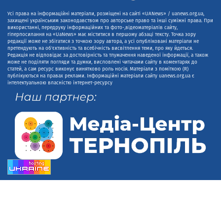
Усі права на інформаційні матеріали, розміщені на сайті «UANews» / uanews.org.ua,
захищені українським законодавством про авторське право та інші суміжні права. При
використанні, передруку інформаційних та фото-,відеоматеріалів сайту,
гіперпосилання на «UaNews» має міститися в першому абзаці тексту. Точка зору
редакції може не збігатися з точкою зору автора, а усі опубліковані матеріали не
претендують на об'єктивність та всебічність висвітлення теми, про яку йдеться.
Редакція не відповідає за достовірність та тлумачення наведеної інформації, а також
може не поділяти погляди та думки, висловлені читачами сайту в коментарях до
статей, а сам ресурс виконує винятково роль носія. Матеріали з поміткою (R)
публікуються на правах реклами. Інформаційні матеріали сайту uanews.org.ua є
інтелектуальною власністю інтернет-ресурсу