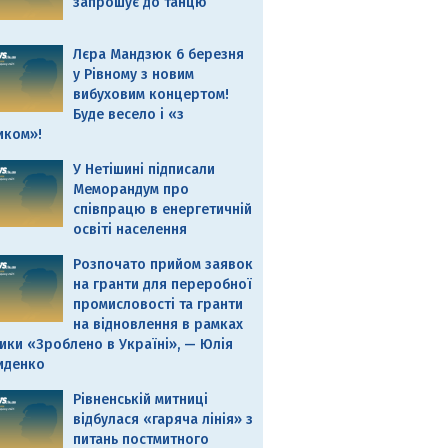
запрошує до танцю
Лєра Мандзюк 6 березня
у Рівному з новим
вибуховим концертом!
Буде весело і «з
иком»!
У Нетішині підписали
Меморандум про
співпрацю в енергетичній
освіті населення
Розпочато прийом заявок
на гранти для переробної
промисловості та гранти
на відновлення в рамках
ики «Зроблено в Україні», — Юлія
иденко
Рівненській митниці
відбулася «гаряча лінія» з
питань постмитного