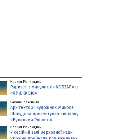
и
Новини Рівненщини
Раритет з минулого: «КОБЗАР» із
«ЯРИЖКОЮ»
Наталія Рівненська
Архітектор і художник Микола
Шолудько презентував виставку
«Вулицями Рівного»
Новини Рівненщини
У сесійній залі Верховної Ради
України прийняли ряд важливих