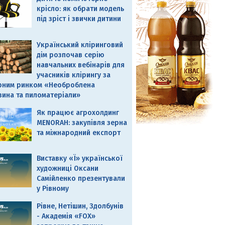
крісло: як обрати модель
під зріст і звички дитини
Український кліринговий
дім розпочав серію
навчальних вебінарів для
учасників клірингу за
рним ринком «Необроблена
вина та пиломатеріали»
Як працює агрохолдинг
MENORAH: закупівля зерна
та міжнародний експорт
Виставку «Ї» української
художниці Оксани
Самійленко презентували
у Рівному
Рівне, Нетішин, Здолбунів
- Академія «FOX»