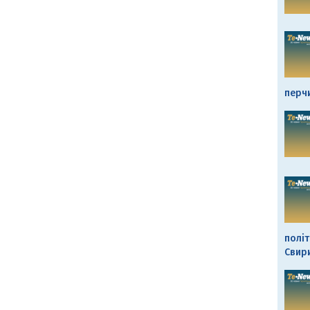
перч
політ
Свир