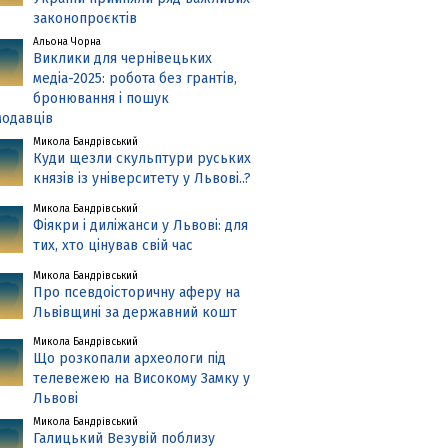
законопроєктів
Альона Чорна
Виклики для чернівецьких
медіа-2025: робота без грантів,
бронювання і пошук
одавців
Микола Бандрівський
Куди щезли скульптури руських
князів із університету у Львові..?
Микола Бандрівський
Фіякри і диліжанси у Львові: для
тих, хто цінував свій час
Микола Бандрівський
Про псевдоісторичну аферу на
Львівщині за державний кошт
Микола Бандрівський
Що розкопали археологи під
телевежею на Високому Замку у
Львові
Микола Бандрівський
Галицький Везувій поблизу