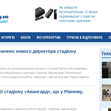
Як вибрати
безперебійник 12 Вольт:
керівництво з описом
ключових критерій
ІНТЕРВ'Ю
БЛОГИ
ФОТОРЕПОРТАЖ
ТУРИЗМ & ВІДПОЧИНОК
І
начено нового директора стадіону
Гол
повідно до розпорядження міського голови Рівного Володимира
м комунального закладу стадіону «Авангард» Рівненської
о Олександра Алембіту, інформує сайт міськради. Представила
ї стадіону «Авангард», що у Рівному,
чікуваного проекту реконструкції стадіону «Авангард»