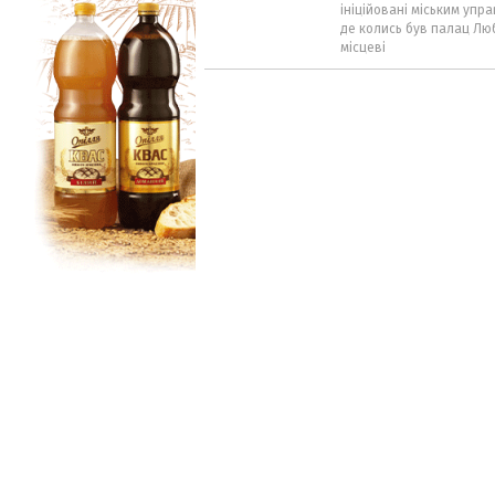
ініційовані міським упра
де колись був палац Люб
місцеві