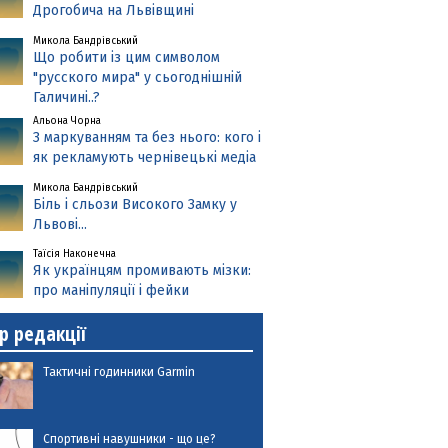
Дрогобича на Львівщині
Микола Бандрівський
Що робити із цим символом
"русского мира" у сьогоднішній
Галичині..?
Альона Чорна
З маркуванням та без нього: кого і
як рекламують чернівецькі медіа
Микола Бандрівський
Біль і сльози Високого Замку у
Львові...
Таїсія Наконечна
Як українцям промивають мізки:
про маніпуляції і фейки
р редакції
Тактичні годинники Garmin
Спортивні навушники - що це?