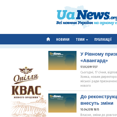
НОВИНИ
ТЕМИ
ПУБЛІКАЦІЇ
У Рівному приз
«Авангард»
17.01.2019 17:37
Сьогодні, 17 січня, від
Хомка, новим директоро
міської ради призначен
нового
До реконструкці
внесуть зміни
10.04.2018 18:15
Власне, зміни до довгоо