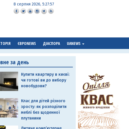
8 серпня 2026, 5:27:58
СТОРІЯ
ЄВРОNEWS
ДІАСПОРА
UANEWS
овне за день
Купити квартиру в києві:
чи готові ви до вибору
новобудови?
Клас для дітей різного
зросту: як розподілити
меблі без щоденної
плутанини
Дитяче комп’ютерне