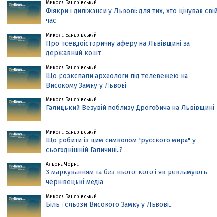
Микола Бандрівський
Фіякри і диліжанси у Львові: для тих, хто цінував сві
час
Микола Бандрівський
Про псевдоісторичну аферу на Львівщині за
державний кошт
Микола Бандрівський
Що розкопали археологи під телевежею на
Високому Замку у Львові
Микола Бандрівський
Галицький Везувій поблизу Дрогобича на Львівщині
Микола Бандрівський
Що робити із цим символом "русского мира" у
сьогоднішній Галичині..?
Альона Чорна
З маркуванням та без нього: кого і як рекламують
чернівецькі медіа
Микола Бандрівський
Біль і сльози Високого Замку у Львові...