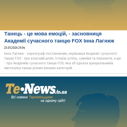
Танець - це мова емоцій, - засновниця
Академії сучасного танцю FOX Інна Лагнюк
23.01.2026 21:04
Інна Лагнюк - хореограф-постановник, керівниця Академії сучасного
танцю FOX - про власний шлях, історію успіху, сумніви та перемоги, а ще
- про Академію сучасного танцю FOX, яка об'єднала шанувальників
мистецтва танцю різних вікових категорій.