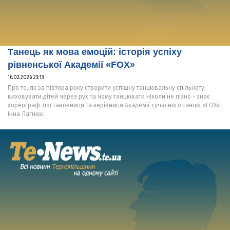
Танець як мова емоцій: історія успіху
рівненської Академії «FOX»
16.02.2026 23:13
Про те, як за півтора року створити успішну танцювальну спільноту,
виховувати дітей через рух та чому танцювати ніколи не пізно - знає
хореограф-постановниця та керівниця Академії сучасного танцю «FOX»
Інна Лагнюк.