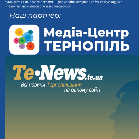
публікуються на правах реклами. Інформаційні матеріали сайту uanews.org.ua є
інтелектуальною власністю інтернет-ресурсу