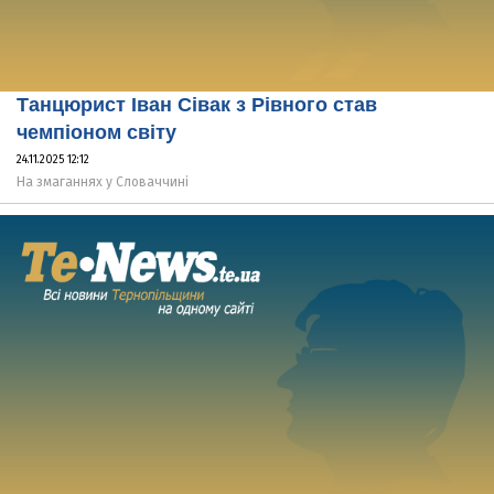
Танцюрист Іван Сівак з Рівного став
чемпіоном світу
24.11.2025 12:12
На змаганнях у Словаччині