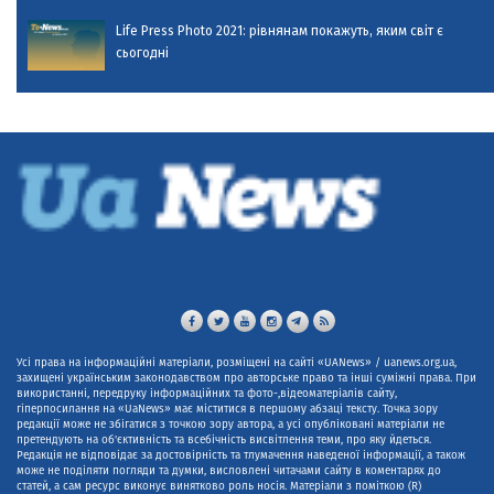
Life Press Photo 2021: рівнянам покажуть, яким світ є
сьогодні
Усі права на інформаційні матеріали, розміщені на сайті «UANews» / uanews.org.ua,
захищені українським законодавством про авторське право та інші суміжні права. При
використанні, передруку інформаційних та фото-,відеоматеріалів сайту,
гіперпосилання на «UaNews» має міститися в першому абзаці тексту. Точка зору
редакції може не збігатися з точкою зору автора, а усі опубліковані матеріали не
претендують на об'єктивність та всебічність висвітлення теми, про яку йдеться.
Редакція не відповідає за достовірність та тлумачення наведеної інформації, а також
може не поділяти погляди та думки, висловлені читачами сайту в коментарях до
статей, а сам ресурс виконує винятково роль носія. Матеріали з поміткою (R)