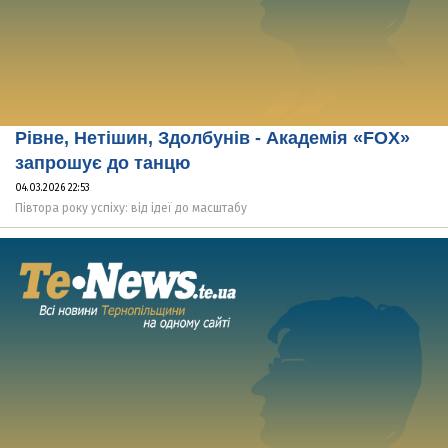
Рівне, Нетішин, Здолбунів - Академія «FOX»
запрошує до танцю
04.03.2026 22:53
Півтора року успіху: від ідеї до масштабу