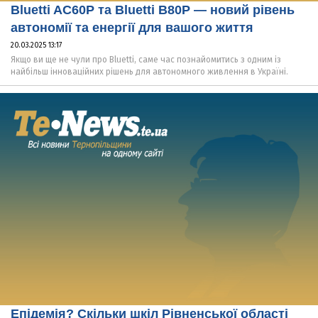
Bluetti AC60P та Bluetti B80P — новий рівень
автономії та енергії для вашого життя
20.03.2025 13:17
Якщо ви ще не чули про Bluetti, саме час познайомитись з одним із
найбільш інноваційних рішень для автономного живлення в Україні.
Епідемія? Скільки шкіл Рівненської області