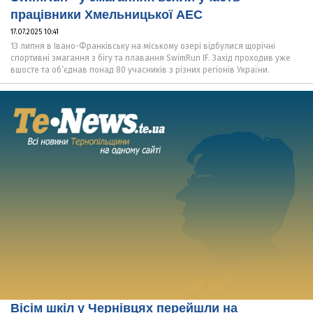
працівники Хмельницької АЕС
17.07.2025 10:41
13 липня в Івано-Франківську на міському озері відбулися щорічні
спортивні змагання з бігу та плавання SwimRun IF. Захід проходив уже
вшосте та об’єднав понад 80 учасників з різних регіонів України.
Вісім шкіл у Чернівцях перейшли на