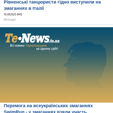
Рівненські танцюристи гідно виступили на
змаганнях в Італії
10.09.2025 09:12
Молодці
Перемога на всеукраїнських змаганнях
SwimRun - у змаганнях взяли участь