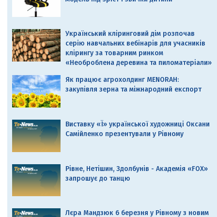
Український кліринговий дім розпочав
серію навчальних вебінарів для учасників
клірингу за товарним ринком
«Необроблена деревина та пиломатеріали»
Як працює агрохолдинг MENORAH:
закупівля зерна та міжнародний експорт
Виставку «Ї» української художниці Оксани
Самійленко презентували у Рівному
Рівне, Нетішин, Здолбунів - Академія «FOX»
запрошує до танцю
Лєра Мандзюк 6 березня у Рівному з новим