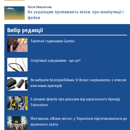
Таїсія Наконечна
Як українцям промивають мізки: про маніпуляції і
фейки
Вибір редакції
Тактичні годинники Garmin
Спортивні навушники - що це?
Як вибрати безперебійник 12 Вольт: керівництво з описом
ключових критерій
5 цікавих фактів про рюкзаки від українського бренду
Twinsstore
Фестиваль «Фане місто»: у Тернополі підготовлюються до
музичного свята