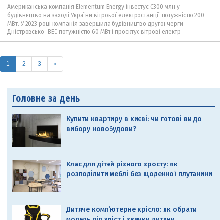
Американська компанія Elementum Energy інвестує €300 млн у
будівництво на заході України вітрової електростанції потужністю 200
МВт. У 2023 році компанія завершила будівництво другої черги
Дністровської ВЕС потужністю 60 МВт і проєктує вітрові електр
(current)
1
2
3
»
Головне за день
Купити квартиру в києві: чи готові ви до
вибору новобудови?
Клас для дітей різного зросту: як
розподілити меблі без щоденної плутанини
Дитяче комп’ютерне крісло: як обрати
модель під зріст і звички дитини