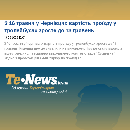
З 16 травня у Чернівцях вартість проїзду у
тролейбусах зросте до 13 гривень
13.05.2025 12:01
З 16 травня у Чернівцях вартість проїзду у тролейбусах зросте до 13
гривень. Рішення про це ухвалили на виконкомі. Про це стало відомо з
відеотрансляції засідання виконавчого комітету, пише "Суспільне".
Згідно з проєктом рішення, тариф на проїзд зр