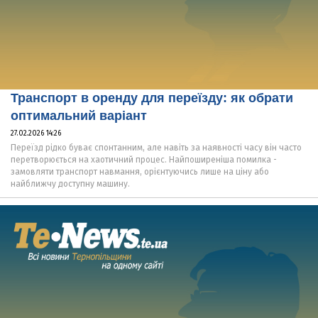
Транспорт в оренду для переїзду: як обрати
оптимальний варіант
27.02.2026 14:26
Переїзд рідко буває спонтанним, але навіть за наявності часу він часто
перетворюється на хаотичний процес. Найпоширеніша помилка -
замовляти транспорт навмання, орієнтуючись лише на ціну або
найближчу доступну машину.