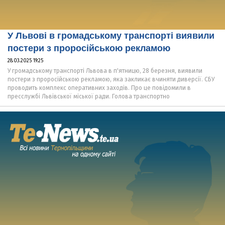
У Львові в громадському транспорті виявили
постери з проросійською рекламою
28.03.2025 19:25
У громадському транспорті Львова в п'ятницю, 28 березня, виявили
постери з проросійською рекламою, яка закликає вчиняти диверсії. СБУ
проводить комплекс оперативних заходів. Про це повідомили в
пресслужбі Львівської міської ради. Голова транспортно