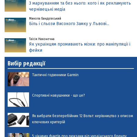
З маркуванням та без нього: кого і як рекламують
чернівецькі медіа
Микола Бандрівський
Біль і сльози Високого Замку у Львові...
Таїсія Наконечна
Як українцям промивають мізки: про маніпуляції і
фейки
Вибір редакції
Тактичні годинники Garmin
Спортивні навушники - що це?
Як вибрати безперебійник 12 Вольт: керівництво з описом
ключових критерій
5 цікавих фактів про рюкзаки від українського бренду