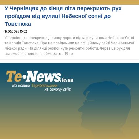
У Чернівцях до кінця літа перекриють рух
проїздом від вулиці Небесної сотні до
Товстюка
19.05.2025 15:02
У Чернівцях перекриють ділянку дороги від між вулицями Небесної Сотні
та Корнія Товстюка. Про це повідомили на офіційному сайті Чернівецької
міської ради. На ділянці розпочнуть ремонтні роботи. Через це рух для
автомобілів повністю обмежать з 19 тр