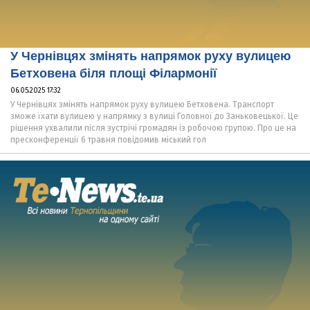
У Чернівцях змінять напрямок руху вулицею
Бетховена біля площі Філармонії
06.05.2025 17:32
У Чернівцях змінять напрямок руху вулицею Бетховена. Транспорт
зможе їхати вулицею у напрямку з вулиці Головної до Заньковецької. Це
рішення ухвалили після зустрічі громадян із робочою групою. Про це на
пресконференції 6 травня повідомив міський гол