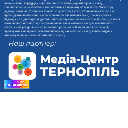
використанні, передруку інформаційних та фото-,відеоматеріалів сайту,
гіперпосилання на «UaNews» має міститися в першому абзаці тексту. Точка зору
редакції може не збігатися з точкою зору автора, а усі опубліковані матеріали не
претендують на об'єктивність та всебічність висвітлення теми, про яку йдеться.
Редакція не відповідає за достовірність та тлумачення наведеної інформації, а також
може не поділяти погляди та думки, висловлені читачами сайту в коментарях до
статей, а сам ресурс виконує винятково роль носія. Матеріали з поміткою (R)
публікуються на правах реклами. Інформаційні матеріали сайту uanews.org.ua є
інтелектуальною власністю інтернет-ресурсу