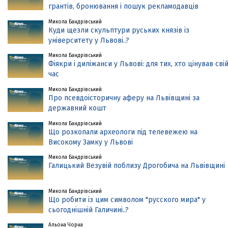
грантів, бронювання і пошук рекламодавців
Микола Бандрівський
Куди щезли скульптури руських князів із
університету у Львові..?
Микола Бандрівський
Фіякри і диліжанси у Львові: для тих, хто цінував сві
час
Микола Бандрівський
Про псевдоісторичну аферу на Львівщині за
державний кошт
Микола Бандрівський
Що розкопали археологи під телевежею на
Високому Замку у Львові
Микола Бандрівський
Галицький Везувій поблизу Дрогобича на Львівщині
Микола Бандрівський
Що робити із цим символом "русского мира" у
сьогоднішній Галичині..?
Альона Чорна