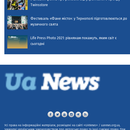
Twinsstore
Фестиваль «Фане місто»: у Тернополі підготовлюються до
музичного свята
Life Press Photo 2021: рівнянам покажуть, яким світ є
сьогодні
Усі права на інформаційні матеріали, розміщені на сайті «UANews» / uanews.org.ua,
захищені українським законодавством про авторське право та інші суміжні права. При