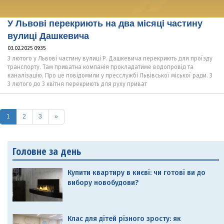
У Львові перекриють на два місяці частину
вулиці Дашкевича
03.02.2025 09:35
3 лютого у Львові частину вулиці Р. Дашкевича перекриють для проїзду
транспорту. Там приватна компанія прокладатиме водопровід та
каналізацію. Про це повідомили у пресслужбі Львівської міської ради. З
3 лютого до 3 квітня перекриють для руху приват
(current)
1
2
3
»
Головне за день
Купити квартиру в києві: чи готові ви до
вибору новобудови?
Клас для дітей різного зросту: як