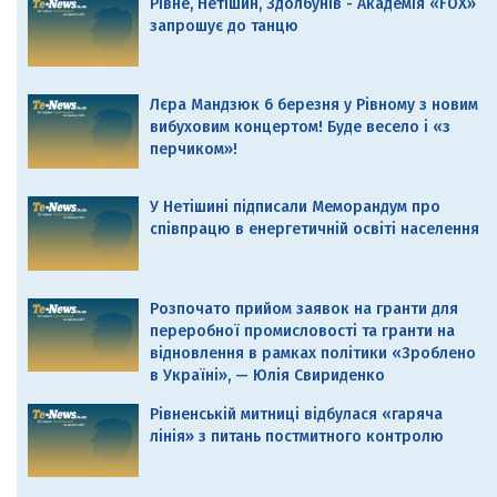
Рівне, Нетішин, Здолбунів - Академія «FOX»
запрошує до танцю
Лєра Мандзюк 6 березня у Рівному з новим
вибуховим концертом! Буде весело і «з
перчиком»!
У Нетішині підписали Меморандум про
співпрацю в енергетичній освіті населення
Розпочато прийом заявок на гранти для
переробної промисловості та гранти на
відновлення в рамках політики «Зроблено
в Україні», — Юлія Свириденко
Рівненській митниці відбулася «гаряча
лінія» з питань постмитного контролю