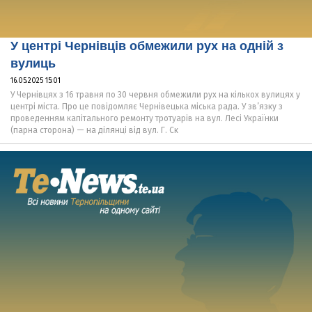
У центрі Чернівців обмежили рух на одній з
вулиць
16.05.2025 15:01
У Чернівцях з 16 травня по 30 червня обмежили рух на кількох вулицях у
центрі міста. Про це повідомляє Чернівецька міська рада. У зв’язку з
проведенням капітального ремонту тротуарів на вул. Лесі Українки
(парна сторона) — на ділянці від вул. Г. Ск