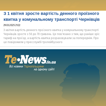
З 1 квітня зросте вартість денного проїзного
квитка у комунальному транспорті Чернівців
29.03.2025 21:22
З квітня вартість денного проїзного квитка у комунальному транспорті
Чернівців зросте з 50 до 70 гривень. Це пов'язано з тим, що раніше зріс
тариф на проїзд, а вартість квитка розраховували за попереднім. Про
це повідомили у пресслужбі тролейбусного