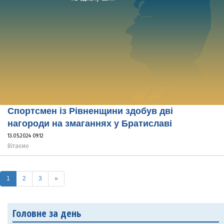
Спортсмен із Рівненщини здобув дві
нагороди на змаганнях у Братиславі
13.05.2024 09:12
Вітаємо
(current)
1
2
3
»
Головне за день