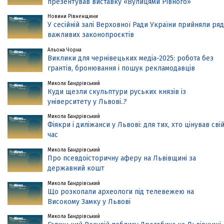
презентував виставку «Вулицями Рівного»
Новини Рівненщини
У сесійній залі Верховної Ради України прийняли ряд
важливих законопроєктів
Альона Чорна
Виклики для чернівецьких медіа-2025: робота без
грантів, бронювання і пошук рекламодавців
Микола Бандрівський
Куди щезли скульптури руських князів із
університету у Львові..?
Микола Бандрівський
Фіякри і диліжанси у Львові: для тих, хто цінував сві
час
Микола Бандрівський
Про псевдоісторичну аферу на Львівщині за
державний кошт
Микола Бандрівський
Що розкопали археологи під телевежею на
Високому Замку у Львові
Микола Бандрівський