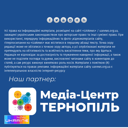
Усі права на інформаційні матеріали, розміщені на сайті «UANews» / uanews.org.ua,
захищені українським законодавством про авторське право та інші суміжні права. При
використанні, передруку інформаційних та фото-,відеоматеріалів сайту,
гіперпосилання на «UaNews» має міститися в першому абзаці тексту. Точка зору
редакції може не збігатися з точкою зору автора, а усі опубліковані матеріали не
претендують на об'єктивність та всебічність висвітлення теми, про яку йдеться.
Редакція не відповідає за достовірність та тлумачення наведеної інформації, а також
може не поділяти погляди та думки, висловлені читачами сайту в коментарях до
статей, а сам ресурс виконує винятково роль носія. Матеріали з поміткою (R)
публікуються на правах реклами. Інформаційні матеріали сайту uanews.org.ua є
інтелектуальною власністю інтернет-ресурсу