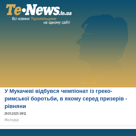
У Мукачеві відбувся чемпіонат із греко-
римської боротьби, в якому серед призерів -
рівняни
29.01.2025 09:12
Молодці