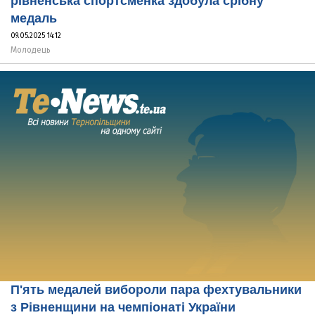
рівненська спортсменка здобула срібну
медаль
09.05.2025 14:12
Молодець
П'ять медалей вибороли пара фехтувальники
з Рівненщини на чемпіонаті України