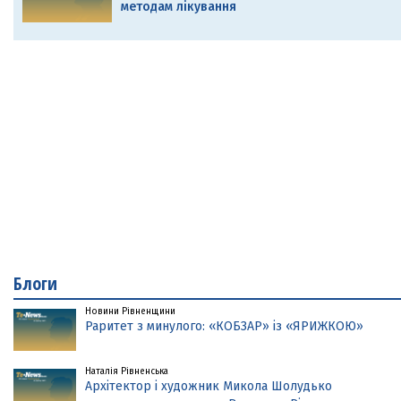
методам лікування
Блоги
Новини Рівненщини
Раритет з минулого: «КОБЗАР» із «ЯРИЖКОЮ»
Наталія Рівненська
Архітектор і художник Микола Шолудько