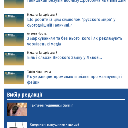
Галицький Везувій поблизу Дрогобича на Львівщині
Микола Бандрівський
Що робити із цим символом "русского мира" у
сьогоднішній Галичині..?
Альона Чорна
З маркуванням та без нього: кого і як рекламують
чернівецькі медіа
Микола Бандрівський
Біль і сльози Високого Замку у Львові...
Таїсія Наконечна
Як українцям промивають мізки: про маніпуляції і
фейки
Вибір редакції
Тактичні годинники Garmin
Спортивні навушники - що це?