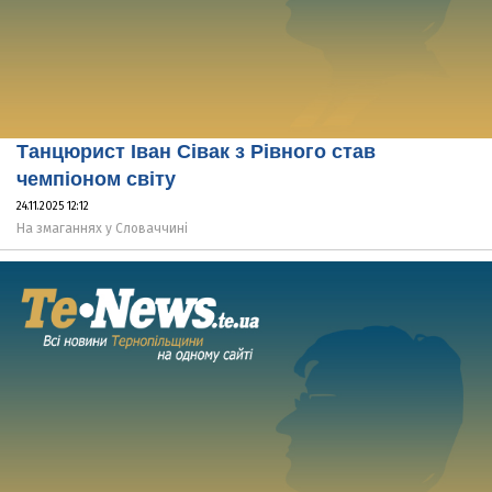
Танцюрист Іван Сівак з Рівного став
чемпіоном світу
24.11.2025 12:12
На змаганнях у Словаччині