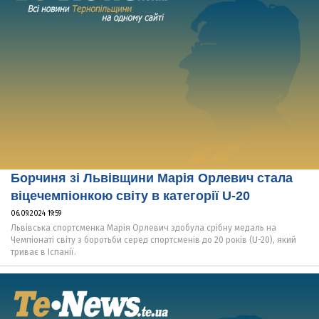
Борчиня зі Львівщини Марія Орлевич стала
віцечемпіонкою світу в категорії U-20
06.09.2024 19:59
Львівська спортсменка Марія Орлевич здобула срібну медаль на
Чемпіонаті світу з боротьби серед спортсменів до 20 років (U-20), який
триває в Іспанії.