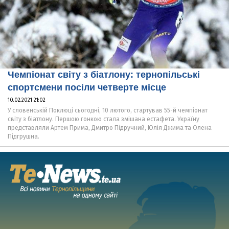
Чемпіонат світу з біатлону: тернопільські
спортсмени посіли четверте місце
10.02.2021 21:02
У словенській Поклюці сьогодні, 10 лютого, стартував 55-й чемпіонат
світу з біатлону. Першою гонкою стала змішана естафета. Україну
представляли Артем Прима, Дмитро Підручний, Юлія Джима та Олена
Підгрушна.