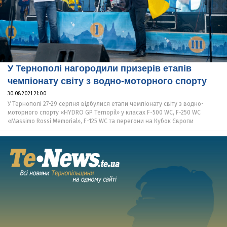
У Тернополі нагородили призерів етапів
чемпіонату світу з водно-моторного спорту
30.08.2021 21:00
У Тернополі 27-29 серпня відбулися етапи чемпіонату світу з водно-
моторного спорту «HYDRO GP Ternopil» у класах F-500 WC, F-250 WC
«Massimo Rossi Memorial», F-125 WC та перегони на Кубок Європи