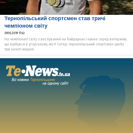
Тернопільський спортсмен став тричі
чемпіоном світу
09.10.2019 17:43
На чемпіонаті Світу з веслування на байдарках і каное серед ветеранів,
що відбувся в угорському місті Сегед, тернопільський спортсмен здобу
три золоті медалі.