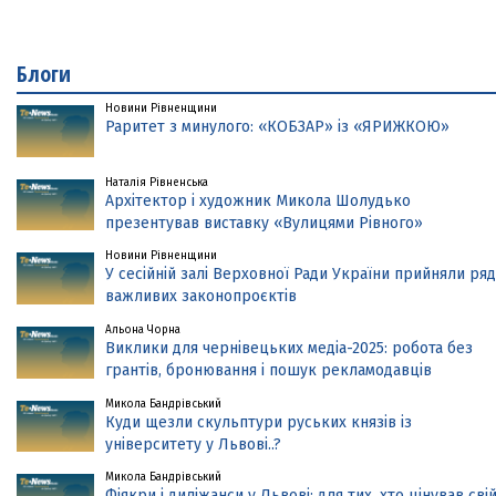
Блоги
Новини Рівненщини
Раритет з минулого: «КОБЗАР» із «ЯРИЖКОЮ»
Наталія Рівненська
Архітектор і художник Микола Шолудько
презентував виставку «Вулицями Рівного»
Новини Рівненщини
У сесійній залі Верховної Ради України прийняли ряд
важливих законопроєктів
Альона Чорна
Виклики для чернівецьких медіа-2025: робота без
грантів, бронювання і пошук рекламодавців
Микола Бандрівський
Куди щезли скульптури руських князів із
університету у Львові..?
Микола Бандрівський
Фіякри і диліжанси у Львові: для тих, хто цінував сві