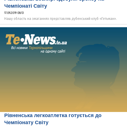
Чемпіонаті Світу
17.09.2019 08:13
Нашу область на змаганнях представляв дубенський клуб «Гетьман».
Рівненська легкоатлетка готується до
Чемпіонату Світу