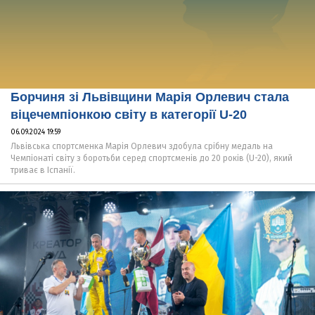
Борчиня зі Львівщини Марія Орлевич стала
віцечемпіонкою світу в категорії U-20
06.09.2024 19:59
Львівська спортсменка Марія Орлевич здобула срібну медаль на
Чемпіонаті світу з боротьби серед спортсменів до 20 років (U-20), який
триває в Іспанії.