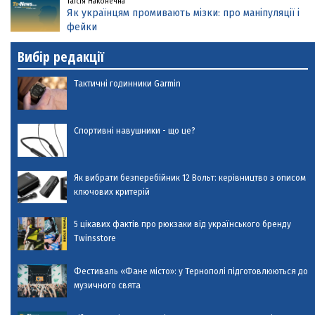
Таїсія Наконечна
Як українцям промивають мізки: про маніпуляції і
фейки
Вибір редакції
Тактичні годинники Garmin
Спортивні навушники - що це?
Як вибрати безперебійник 12 Вольт: керівництво з описом
ключових критерій
5 цікавих фактів про рюкзаки від українського бренду
Twinsstore
Фестиваль «Фане місто»: у Тернополі підготовлюються до
музичного свята