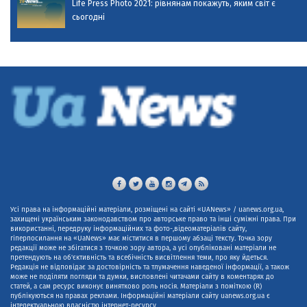
Life Press Photo 2021: рівнянам покажуть, яким світ є
сьогодні
Усі права на інформаційні матеріали, розміщені на сайті «UANews» / uanews.org.ua,
захищені українським законодавством про авторське право та інші суміжні права. При
використанні, передруку інформаційних та фото-,відеоматеріалів сайту,
гіперпосилання на «UaNews» має міститися в першому абзаці тексту. Точка зору
редакції може не збігатися з точкою зору автора, а усі опубліковані матеріали не
претендують на об'єктивність та всебічність висвітлення теми, про яку йдеться.
Редакція не відповідає за достовірність та тлумачення наведеної інформації, а також
може не поділяти погляди та думки, висловлені читачами сайту в коментарях до
статей, а сам ресурс виконує винятково роль носія. Матеріали з поміткою (R)
публікуються на правах реклами. Інформаційні матеріали сайту uanews.org.ua є
інтелектуальною власністю інтернет-ресурсу