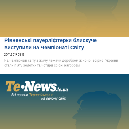
Рівненські пауерліфтерки блискуче
виступили на Чемпіонаті Світу
20.11.2019 08:13
На чемпіонаті світу з жиму лежачи доробком жіночої збірної України
стали п’ять золотих та чотири срібні нагороди.