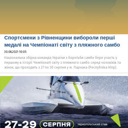
Спортсмени з Рівненщини вибороли перші
медалі на Чемпіонаті світу з пляжного самбо
30.08.2021 10:05
Національна збірна команда України з боротьби самбо бере участь у
першому в історії Чемпіонаті світу з пляжного самбо серед чоловіків та
жінок, що проходить з 27 по 30 серпня у м. Ларнака (Республіка Кіпр).