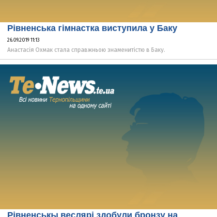
Рівненська гімнастка виступила у Баку
26.09.2019 11:13
Анастасія Охмак стала справжньою знаменитістю в Баку.
Рівненськы веслярі здобули бронзу на