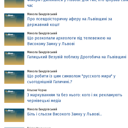
час
Микола Бандрівський
Про псевдоісторичну аферу на Львівщині за
державний кошт
Микола Бандрівський
Що розкопали археологи під телевежею на
Високому Замку у Львові
Микола Бандрівський
Галицький Везувій поблизу Дрогобича на Львівщині
Микола Бандрівський
Що робити із цим символом "русского мира" у
сьогоднішній Галичині..?
Альона Чорна
З маркуванням та без нього: кого і як рекламують
чернівецькі медіа
Микола Бандрівський
Біль і сльози Високого Замку у Львові...