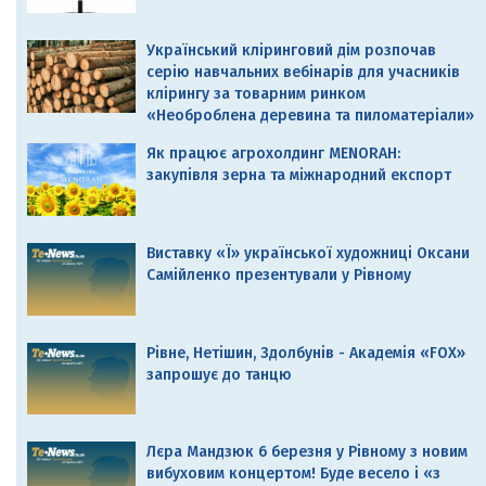
Український кліринговий дім розпочав
серію навчальних вебінарів для учасників
клірингу за товарним ринком
«Необроблена деревина та пиломатеріали»
Як працює агрохолдинг MENORAH:
закупівля зерна та міжнародний експорт
Виставку «Ї» української художниці Оксани
Самійленко презентували у Рівному
Рівне, Нетішин, Здолбунів - Академія «FOX»
запрошує до танцю
Лєра Мандзюк 6 березня у Рівному з новим
вибуховим концертом! Буде весело і «з