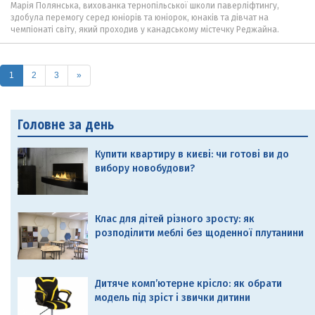
Марія Полянська, вихованка тернопільської школи паверліфтингу,
здобула перемогу серед юніорів та юніорок, юнаків та дівчат на
чемпіонаті світу, який проходив у канадському містечку Реджайна.
(current)
1
2
3
»
Головне за день
Купити квартиру в києві: чи готові ви до
вибору новобудови?
Клас для дітей різного зросту: як
розподілити меблі без щоденної плутанини
Дитяче комп’ютерне крісло: як обрати
модель під зріст і звички дитини