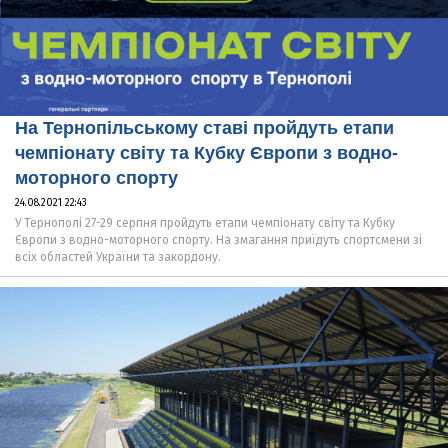
На Тернопільському ставі пройдуть етапи
чемпіонату світу та Кубку Європи з водно-
моторного спорту
24.08.2021 22:43
У Тернополі 27-29 серпня пройдуть етапи чемпіонату світу та Кубку
Європи з водно-моторного спорту. На змагання приїдуть спортсмени зі
всіх областей України та закордону.