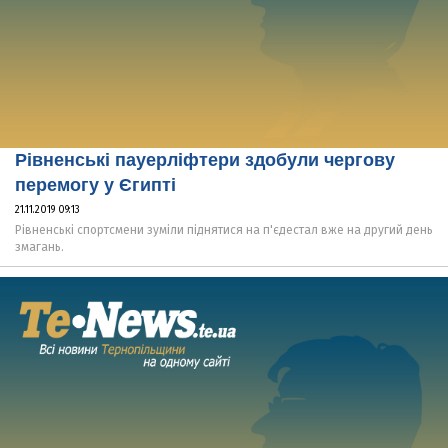
Рівненські пауерліфтери здобули чергову
перемогу у Єгипті
21.11.2019 09:13
Рівненські спортсмени зуміли піднятися на п'єдестал вже на другий день
змагань.