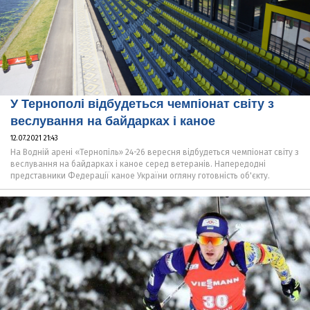
У Тернополі відбудеться чемпіонат світу з
веслування на байдарках і каное
12.07.2021 21:43
На Водній арені «Тернопіль» 24-26 вересня відбудеться чемпіонат світу з
веслування на байдарках і каное серед ветеранів. Напередодні
представники Федерації каное України огляну готовність об'єкту.