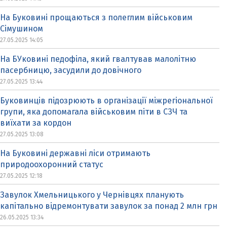
На Буковині прощаються з полеглим військовим
Сімушином
27.05.2025 14:05
На БУковині педофіла, який гвалтував малолітню
пасербницю, засудили до довічного
27.05.2025 13:44
Буковинців підозрюють в організації міжрегіональної
групи, яка допомагала військовим піти в СЗЧ та
виїхати за кордон
27.05.2025 13:08
На Буковині державні ліси отримають
природоохоронний статус
27.05.2025 12:18
Завулок Хмельницького у Чернівцях планують
капітально відремонтувати завулок за понад 2 млн грн
26.05.2025 13:34