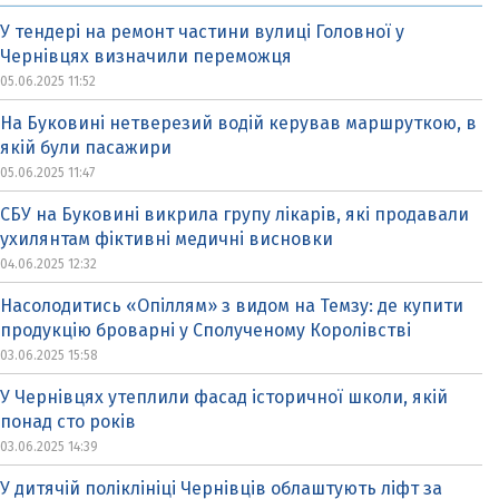
У тендері на ремонт частини вулиці Головної у
Чернівцях визначили переможця
05.06.2025 11:52
На Буковині нетверезий водій керував маршруткою, в
якій були пасажири
05.06.2025 11:47
СБУ на Буковині викрила групу лікарів, які продавали
ухилянтам фіктивні медичні висновки
04.06.2025 12:32
Насолодитись «Опіллям» з видом на Темзу: де купити
продукцію броварні у Сполученому Королівстві
03.06.2025 15:58
У Чернівцях утеплили фасад історичної школи, якій
понад сто років
03.06.2025 14:39
У дитячій поліклініці Чернівців облаштують ліфт за