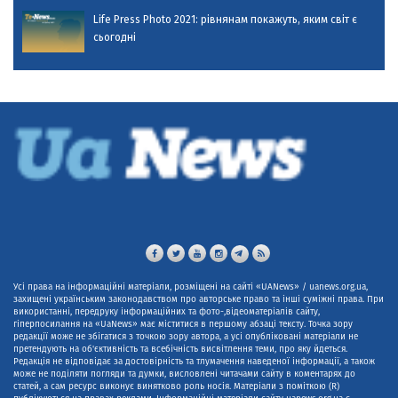
Life Press Photo 2021: рівнянам покажуть, яким світ є
сьогодні
Усі права на інформаційні матеріали, розміщені на сайті «UANews» / uanews.org.ua,
захищені українським законодавством про авторське право та інші суміжні права. При
використанні, передруку інформаційних та фото-,відеоматеріалів сайту,
гіперпосилання на «UaNews» має міститися в першому абзаці тексту. Точка зору
редакції може не збігатися з точкою зору автора, а усі опубліковані матеріали не
претендують на об'єктивність та всебічність висвітлення теми, про яку йдеться.
Редакція не відповідає за достовірність та тлумачення наведеної інформації, а також
може не поділяти погляди та думки, висловлені читачами сайту в коментарях до
статей, а сам ресурс виконує винятково роль носія. Матеріали з поміткою (R)