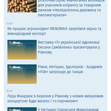
розпочав серію навчальних вебінарів
для учасників клірингу за товарним
ринком «Необроблена деревина та
пиломатеріали»
22:07
Як працює агрохолдинг MENORAH: закупівля зерна та
міжнародний експорт
Виставку «Ї» української художниці
Оксани Самійленко презентували у
Рівному
Рівне, Нетішин, Здолбунів - Академія
«FOX» запрошує до танцю
15:16
Лєра Мандзюк 6 березня у Рівному з новим вибуховим
концертом! Буде весело і «з перчиком»!
У Нетішині підписали Меморандум