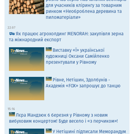
для учасників клірингу за товарним
ринком «Необроблена деревина та
пиломатеріали»
22:07
Як працює агрохолдинг MENORAH: закупівля зерна
та міжнародний експорт
Виставку «Ї» української
художниці Оксани Самійленко
презентували у Рівному
Рівне, Нетішин, Здолбунів -
Академія «FOX» запрошує до танцю
15:16
Лєра Мандзюк 6 березня у Рівному з новим
вибуховим концертом! Буде весело і «з перчиком»!
У Нетішині підписали Меморандум