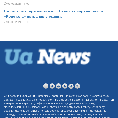
Усі права на інформаційні матеріали, розміщені на сайті «UANews» / uanews.org.ua,
захищені українським законодавством про авторське право та інші суміжні права. При
використанні, передруку інформаційних та фото-,відеоматеріалів сайту,
гіперпосилання на «UaNews» має міститися в першому абзаці тексту. Точка зору
редакції може не збігатися з точкою зору автора, а усі опубліковані матеріали не
претендують на об'єктивність та всебічність висвітлення теми, про яку йдеться.