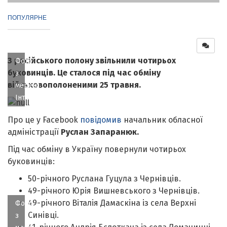
ПОПУЛЯРНЕ
З російського полону звільнили чотирьох
Фото
буковинців. Це сталося під час обміну
з
військовополоненими 25 травня.
мережі
Інтернет
Про це у Facebook
повідомив
начальник обласної
адміністрації
Руслан Запаранюк.
Під час обміну в Україну повернули чотирьох
буковинців:
50-річного Руслана Гуцула з Чернівців.
49-річного Юрія Вишневського з Чернівців.
49-річного Віталія Дамаскіна із села Верхні
Фото
Синівці.
з