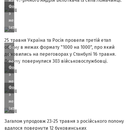
41-річного Андрія Бєлоткача із села Ломачинці.
мережі
Фото
Інтернет
з
мережі
Інтернет
25 травня Україна та Росія провели третій етап
обміну в межах формату "1000 на 1000", про який
Фото
домовились на переговорах у Станбулі 16 травня.
з
Додому повернулися 303 військовослужбовці.
мережі
Фото
Інтернет
з
мережі
Фото
Інтернет
з
мережі
Інтернет
Загалом упродовж 23-25 травня з російського полону
вдалося повернути 12 буковинських