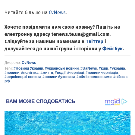
Читайте більше на
CvNews
.
Хочете повідомити нам свою новину? Пишіть на
електронну адресу tenews.te.ua@gmail.com.
Слідкуйте за нашими новинами в
Твіттер
і
долучайтеся до нашої групи і сторінки у
Фейсбук
.
Джерело:
CvNews
Теги:
#Новини України
,
#українські новини
,
#UaNews
,
#київ
,
#україна
,
#новини
,
#політика
,
#життя
,
#події
,
#чернівці
,
#новини чернівців
,
#чернівецькі новини
,
#новини буковини
,
#обмін полоненими
,
#війна з
рф