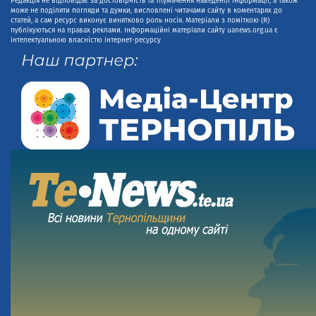
Редакція не відповідає за достовірність та тлумачення наведеної інформації, а також
може не поділяти погляди та думки, висловлені читачами сайту в коментарях до
статей, а сам ресурс виконує винятково роль носія. Матеріали з поміткою (R)
публікуються на правах реклами. Інформаційні матеріали сайту uanews.org.ua є
інтелектуальною власністю інтернет-ресурсу