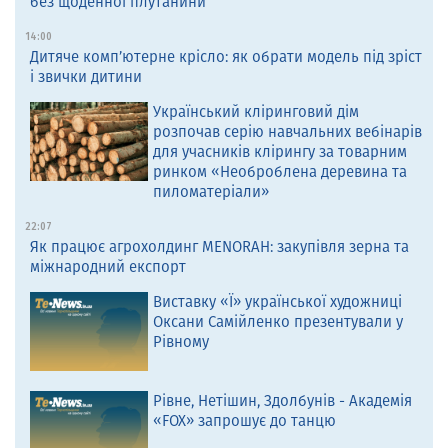
без щоденної плутанини
14:00
Дитяче комп’ютерне крісло: як обрати модель під зріст
і звички дитини
Український кліринговий дім
розпочав серію навчальних вебінарів
для учасників клірингу за товарним
ринком «Необроблена деревина та
пиломатеріали»
22:07
Як працює агрохолдинг MENORAH: закупівля зерна та
міжнародний експорт
Виставку «Ї» української художниці
Оксани Самійленко презентували у
Рівному
Рівне, Нетішин, Здолбунів - Академія
«FOX» запрошує до танцю