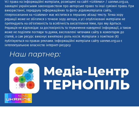
Усі права на інформаційні матеріали, розміщені на сайті «UANews» / uanews.org.ua,
захищені українським законодавством про авторське право та інші суміжні права. При
використанні, передруку інформаційних та фото-,відеоматеріалів сайту,
гіперпосилання на «UaNews» має міститися в першому абзаці тексту. Точка зору
редакції може не збігатися з точкою зору автора, а усі опубліковані матеріали не
претендують на об'єктивність та всебічність висвітлення теми, про яку йдеться.
Редакція не відповідає за достовірність та тлумачення наведеної інформації, а також
може не поділяти погляди та думки, висловлені читачами сайту в коментарях до
статей, а сам ресурс виконує винятково роль носія. Матеріали з поміткою (R)
публікуються на правах реклами. Інформаційні матеріали сайту uanews.org.ua є
інтелектуальною власністю інтернет-ресурсу