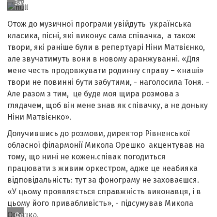
Замкової
Отож до музичної програми увійдуть українська
класика, пісні, які виконує сама співачка, а також
твори, які раніше були в репертуарі Ніни Матвієнко,
але звучатимуть вони в новому аранжуванні. «Для
мене честь продовжувати родинну справу – «наші»
твори не повинні бути забутими, - наголосила Тоня. –
Але разом з тим, це буде моя щира розмова з
глядачем, щоб він мене знав як співачку, а не доньку
Ніни Матвієнко».
Долучившись до розмови, директор Рівненської
обласної філармонії Микола Орешко акцентував на
тому, що нині не кожен.співак погодиться
працювати з живим оркестром, адже це неабияка
відповідальність: тут за фонограму не заховаєшся.
«У цьому проявляється справжність виконавця, і в
цьому його привабливість», - підсумував Микола
Орешко.
Фото Яни