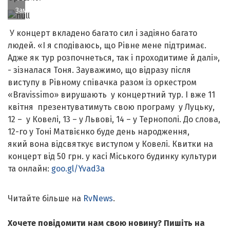
Замкової
У концерт вкладено багато сил і задіяно багато
людей. «І я сподіваюсь, що Рівне мене підтримає.
Адже як тур розпочнеться, так і проходитиме й далі»,
- зізналася Тоня. Зауважимо, що відразу після
виступу в Рівному співачка разом із оркестром
«Bravissimo» вирушають у концертний тур. І вже 11
квітня презентуватимуть свою програму у Луцьку,
12 – у Ковелі, 13 – у Львові, 14 – у Тернополі. До слова,
12-го у Тоні Матвієнко буде день народження,
який вона відсвяткує виступом у Ковелі. Квитки на
концерт від 50 грн. у касі Міського будинку культури
та онлайн:
goo.gl/Yvad3a
Читайте більше на
RvNews
.
Хочете повідомити нам свою новину? Пишіть на