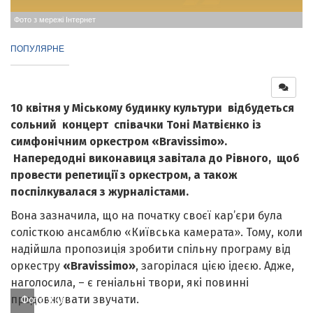
Фото з мережі Інтернет
ПОПУЛЯРНЕ
10 квітня у Міському будинку культури відбудеться
сольний концерт співачки Тоні Матвієнко із
симфонічним оркестром «
Bravis
s
imo
».
Напередодні виконавиця завітала до Рівного, щоб
провести репетиції з оркестром, а також
поспілкувалася з журналістами.
Вона зазначила, що на початку своєї кар’єри була
солісткою ансамблю «Київська камерата». Тому, коли
надійшла пропозиція зробити спільну програму від
оркестру
«
Bravis
s
imo
»
, загорілася цією ідеєю. Адже,
наголосила, – є геніальні твори, які повинні
продовжувати звучати.
Фото Яни