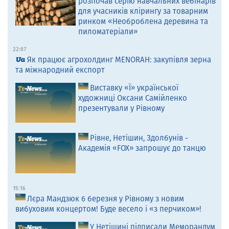
розпочав серію навчальних вебінарів
для учасників клірингу за товарним
ринком «Необроблена деревина та
пиломатеріали»
22:07
Як працює агрохолдинг MENORAH: закупівля зерна
та міжнародний експорт
Виставку «Ї» української
художниці Оксани Самійленко
презентували у Рівному
Рівне, Нетішин, Здолбунів -
Академія «FOX» запрошує до танцю
15:16
Лєра Мандзюк 6 березня у Рівному з новим
вибуховим концертом! Буде весело і «з перчиком»!
У Нетішині підписали Меморандум