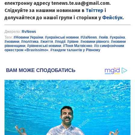
електронну адресу tenews.te.ua@gmail.com.
Слідкуйте за нашими новинами в
Твіттер
і
долучайтеся до нашої групи і сторінки у
Фейсбук
.
Джерело:
RvNews
Теги:
#Новини України
,
#українські новини
,
#UaNews
,
#київ
,
#україна
,
#новини
,
#політика
,
#життя
,
#події
,
#рівне
,
#новини рівного
,
#новини
рівненщини
,
#рівненські новини
,
#Тоня Матвієнко
,
#із симфонічним
оркестром «Bravissimo»
,
#тандем талантів у Рівному