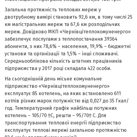
Загальна протяжність теплових мереж у
двотрубному вимірі становить 92,6 км, в тому числі 25
км магістральних мереж та 67,6 км розподільчих
мереж. Довідково МКП «Чернівцітеплокомуненерго»
забезпечує послугами з теплопостачання 39364
абоненти, з них 78,6% – населення, 19,9% – бюджетні
установи та організації та 1,5% – інші споживачі.
Середньооблікова кількість штатних працівників
підприємства у 2017 році складала 422 особи.
На сьогоднішній день міське комунальне
підприємство «Чернівцітеплокомуненерго»
експлуатує 85 котелень, на яких встановлено 611
котлів різних марок потужністю від 0,027 до 35 Гкал/
год. Температурний графік найбільш потужних
котелень – 105/70 ºС, решти – 95/70º С. Для
транспортування теплової енергії підприємство
експлуатує теплові мережі загальною протяжністю