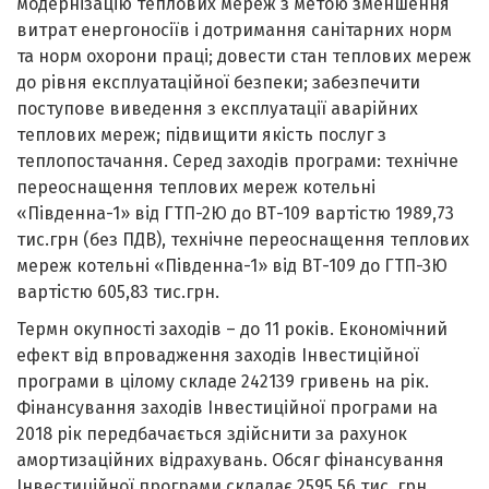
модернізацію теплових мереж з метою зменшення
витрат енергоносіїв і дотримання санітарних норм
та норм охорони праці; довести стан теплових мереж
до рівня експлуатаційної безпеки; забезпечити
поступове виведення з експлуатації аварійних
теплових мереж; підвищити якість послуг з
теплопостачання. Серед заходів програми: технічне
переоснащення теплових мереж котельні
«Південна-1» від ГТП-2Ю до ВТ-109 вартістю 1989,73
тис.грн (без ПДВ), технічне переоснащення теплових
мереж котельні «Південна-1» від ВТ-109 до ГТП-3Ю
вартістю 605,83 тис.грн.
Термн окупності заходів – до 11 років. Економічний
ефект від впровадження заходів Інвестиційної
програми в цілому складе 242139 гривень на рік.
Фінансування заходів Інвестиційної програми на
2018 рік передбачається здійснити за рахунок
амортизаційних відрахувань. Обсяг фінансування
Інвестиційної програми складає 2595,56 тис. грн.