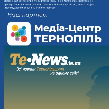
статей, а сам ресурс виконує винятково роль носія. Матеріали з поміткою (R)
публікуються на правах реклами. Інформаційні матеріали сайту uanews.org.ua є
інтелектуальною власністю інтернет-ресурсу