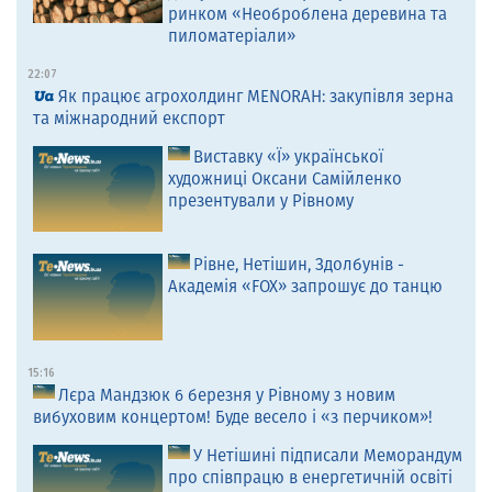
ринком «Необроблена деревина та
пиломатеріали»
22:07
Як працює агрохолдинг MENORAH: закупівля зерна
та міжнародний експорт
Виставку «Ї» української
художниці Оксани Самійленко
презентували у Рівному
Рівне, Нетішин, Здолбунів -
Академія «FOX» запрошує до танцю
15:16
Лєра Мандзюк 6 березня у Рівному з новим
вибуховим концертом! Буде весело і «з перчиком»!
У Нетішині підписали Меморандум
про співпрацю в енергетичній освіті