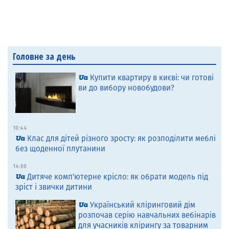
Головне за день
Купити квартиру в києві: чи готові
ви до вибору новобудови?
10:44
Клас для дітей різного зросту: як розподілити меблі
без щоденної плутанини
14:00
Дитяче комп’ютерне крісло: як обрати модель під
зріст і звички дитини
Український кліринговий дім
розпочав серію навчальних вебінарів
для учасників клірингу за товарним