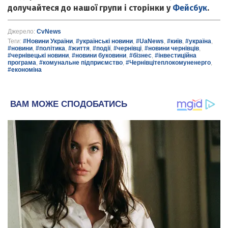
долучайтеся до нашої групи і сторінки у
Фейсбук
.
Джерело:
CvNews
Теги:
#Новини України
,
#українські новини
,
#UaNews
,
#київ
,
#україна
,
#новини
,
#політика
,
#життя
,
#події
,
#чернівці
,
#новини чернівців
,
#чернівецькі новини
,
#новини буковини
,
#бізнес
,
#інвестиційна
програма
,
#комунальне підприємство
,
#Чернівцітеплокомуненерго
,
#економіна