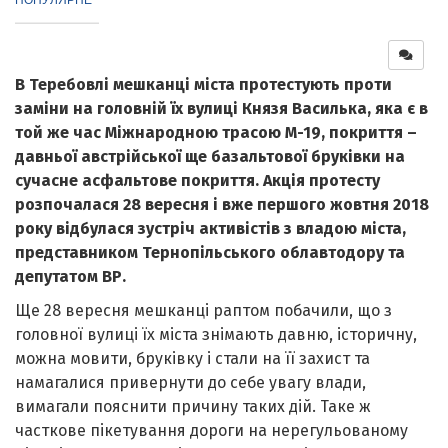
В Теребовлі мешканці міста протестують проти
заміни на головній їх вулиці Князя Василька, яка є в
той же час Міжнародною трасою М-19, покриття –
давньої австрійської ще базальтової бруківки на
сучасне асфальтове покриття. Акція протесту
розпочалася 28 вересня і вже першого жовтня 2018
року відбулася зустріч активістів з владою міста,
представником Тернопільського облавтодору та
депутатом ВР.
Ще 28 вересня мешканці раптом побачили, що з
головної вулиці їх міста знімають давню, історичну,
можна мовити, бруківку і стали на її захист та
намагалися привернути до себе увагу влади,
вимагали пояснити причину таких дій. Таке ж
часткове пікетування дороги на нерегульованому