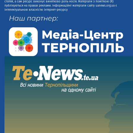
статей, а сам ресурс виконує винятково роль носія. Матеріали з поміткою (R)
публікуються на правах реклами. Інформаційні матеріали сайту uanews.org.ua є
інтелектуальною власністю інтернет-ресурсу