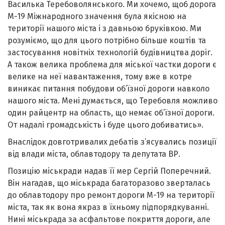
Василька Теребоволянського. Ми хочемо, щоб дорога
М-19 Міжнародного значення була якісною на
території нашого міста і з давньою бруківкою. Ми
розуміємо, що для цього потрібно більше коштів та
застосування новітніх технологій будівництва доріг.
А також велика проблема для міської частки дороги є
велике на неї навантаження, тому вже в котре
виникає питання побудови об’їзної дороги навколо
нашого міста. Мені думається, що Теребовля можливо
один райцентр на область, що немає об’їзної дороги.
От надалі громадськість і буде цього добиватись».
Внаслідок довготривалих дебатів з’ясувались позиції
від влади міста, облавтодору та депутата ВР.
Позицію міськради надав її мер Сергій Поперечний.
Він нагадав, що міськрада багаторазово зверталась
до облавтодору про ремонт дороги М-19 на території
міста, так як вона якраз в їхньому підпорядкуванні.
Нині міськрада за асфальтове покриття дороги, але