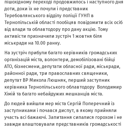
пішохідному переході продовжилось і наступного дня
доти, доки їх не почули і представник
Теребовлянського відділу поліції ГУНП в
Тернопільській області пообіцяв повідомити всіх осіб
від влади та облавтодору про дану акцію. Тому
активісти призначили зустріч 1 жовтня біля
міськради на 10.00 ранку.
На зустріч прибули багато керівників громадських
організацій міста, волонтери, демобілізовані бійці
АТО, бізнесмени, депутати обласної ради, міськради,
районної ради, три православних священики,
депутат ВР Микола Люшняк, перший заступник
керівника Тернопільського облавтодору Володимир
Хімій та багато небайдужих мешканців міста.
До людей вийшли мер міста Сергій Поперечний із
заступниками і почався диспут, в якому прийняли
участь всі бажаючі. Запитання сипалися горохом і не
завжди влаштовували представників громадськості