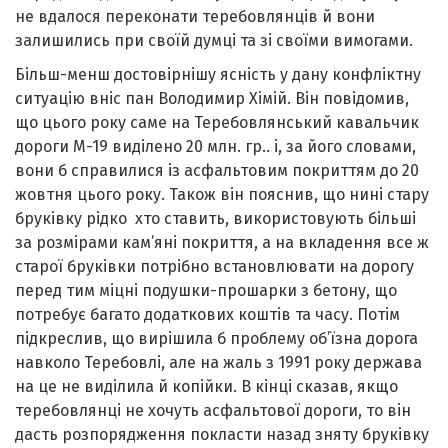
не вдалося переконати теребовлянців й вони
залишились при своїй думці та зі своїми вимогами.
Більш-менш достовірнішу ясність у дану конфліктну
ситуацію вніс пан Володимир Хімій. Він повідомив,
що цього року саме на Теребовлянський кавальчик
дороги М-19 виділено 20 млн. гр.. і, за його словами,
вони б справилися із асфальтовим покриттям до 20
жовтня цього року. Також він пояснив, що нині стару
бруківку рідко хто ставить, використовують більші
за розмірами кам’яні покриття, а на вкладення все ж
старої бруківки потрібно встановлювати на дорогу
перед тим міцні подушки-прошарки з бетону, що
потребує багато додаткових коштів та часу. Потім
підкреслив, що вирішила б проблему об’їзна дорога
навколо Теребовлі, але на жаль з 1991 року держава
на це не виділила й копійки. В кінці сказав, якщо
теребовлянці не хочуть асфальтової дороги, то він
дасть розпорядження покласти назад зняту бруківку