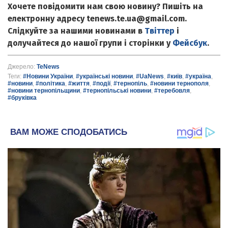
Хочете повідомити нам свою новину? Пишіть на
електронну адресу tenews.te.ua@gmail.com.
Слідкуйте за нашими новинами в
Твіттер
і
долучайтеся до нашої групи і сторінки у
Фейсбук
.
Джерело:
TeNews
Теги:
#Новини України
,
#українські новини
,
#UaNews
,
#київ
,
#україна
,
#новини
,
#політика
,
#життя
,
#події
,
#тернопіль
,
#новини тернополя
,
#новини тернопільщини
,
#тернопільські новини
,
#теребовля
,
#бруківка