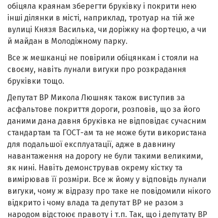
обіцяла краянам зберегти бруківку і покрити нею
інші ділянки в місті, наприклад, тротуар на тій же
вулиці Князя Василька, чи доріжку на фортецю, а чи
й майдан в Молодіжному парку.
Все ж мешканці не повірили обіцянкам і стояли на
своєму, навіть лунали вигуки про розкрадання
бруківки тощо.
Депутат ВР Микола Люшняк також виступив за
асфальтове покриття дороги, розповів, що за його
даними дана давня бруківка не відповідає сучасним
стандартам та ГОСТ-ам та не може бути використана
для подальшої експлуатації, адже в давнину
навантаження на дорогу не були такими великими,
як нині. Навіть демонстрував окрему кістку та
вимірював її розміри. Все ж йому у відповідь лунали
вигуки, чому ж відразу про таке не повідомили нікого
відкрито і чому влада та депутат ВР не разом з
народом відстоює правоту і т.п. Так, що і депутату ВР