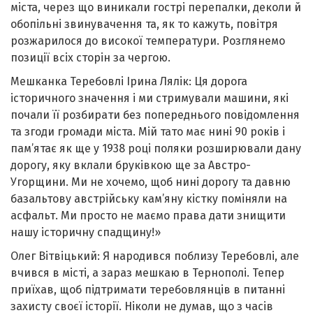
міста, через що виникали гострі перепалки, деколи й
обопільні звинувачення та, як то кажуть, повітря
розжарилося до високої температури. Розглянемо
позиції всіх сторін за чергою.
Мешканка Теребовлі Ірина Лялік: Ця дорога
історичного значення і ми стримували машини, які
почали її розбирати без попереднього повідомлення
та згоди громади міста. Мій тато має нині 90 років і
пам’ятає як ще у 1938 році поляки розширювали дану
дорогу, яку вклали бруківкою ще за Австро-
Угорщини. Ми не хочемо, щоб нині дорогу та давню
базальтову австрійську кам’яну кістку поміняли на
асфальт. Ми просто не маємо права дати знищити
нашу історичну спадщину!»
Олег Вітвіцький: Я народився поблизу Теребовлі, але
вчився в місті, а зараз мешкаю в Тернополі. Тепер
приїхав, щоб підтримати теребовлянців в питанні
захисту своєї історії. Ніколи не думав, що з часів