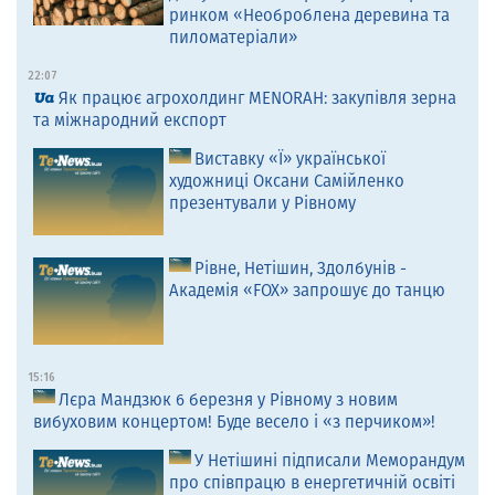
ринком «Необроблена деревина та
пиломатеріали»
22:07
Як працює агрохолдинг MENORAH: закупівля зерна
та міжнародний експорт
Виставку «Ї» української
художниці Оксани Самійленко
презентували у Рівному
Рівне, Нетішин, Здолбунів -
Академія «FOX» запрошує до танцю
15:16
Лєра Мандзюк 6 березня у Рівному з новим
вибуховим концертом! Буде весело і «з перчиком»!
У Нетішині підписали Меморандум
про співпрацю в енергетичній освіті