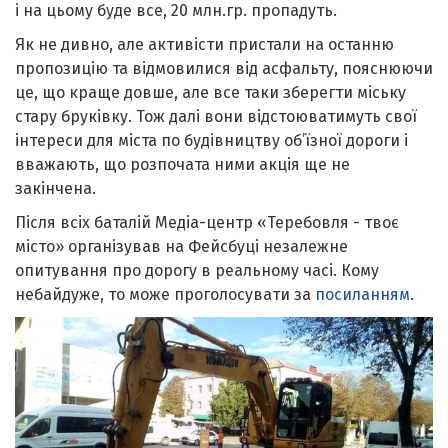
і на цьому буде все, 20 млн.гр. пропадуть.
Як не дивно, але активісти пристали на останню
пропозицію та відмовилися від асфальту, пояснюючи
це, що краще довше, але все таки зберегти міську
стару бруківку. Тож далі вони відстоюватимуть свої
інтереси для міста по будівництву об’їзної дороги і
вважають, що розпочата ними акція ще не
закінчена.
Після всіх баталій Медіа-центр «Теребовля - твоє
місто» організував на Фейсбуці незалежне
опитування про дорогу в реальному часі. Кому
небайдуже, то може проголосувати за
посиланням
.