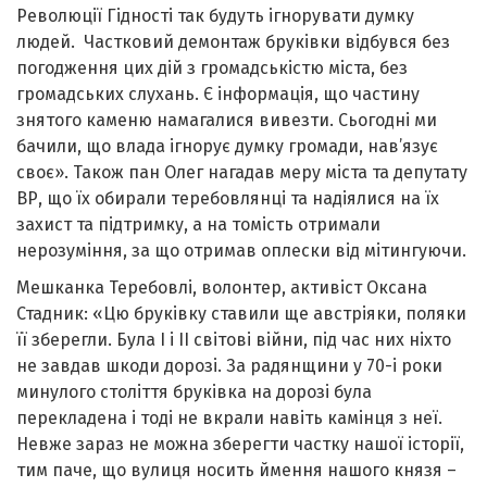
Революції Гідності так будуть ігнорувати думку
людей. Частковий демонтаж бруківки відбувся без
погодження цих дій з громадськістю міста, без
громадських слухань. Є інформація, що частину
знятого каменю намагалися вивезти. Сьогодні ми
бачили, що влада ігнорує думку громади, нав’язує
своє». Також пан Олег нагадав меру міста та депутату
ВР, що їх обирали теребовлянці та надіялися на їх
захист та підтримку, а на томість отримали
нерозуміння, за що отримав оплески від мітингуючи.
Мешканка Теребовлі, волонтер, активіст Оксана
Стадник: «Цю бруківку ставили ще австріяки, поляки
її зберегли. Була І і ІІ світові війни, під час них ніхто
не завдав шкоди дорозі. За радянщини у 70-і роки
минулого століття бруківка на дорозі була
перекладена і тоді не вкрали навіть камінця з неї.
Невже зараз не можна зберегти частку нашої історії,
тим паче, що вулиця носить ймення нашого князя –