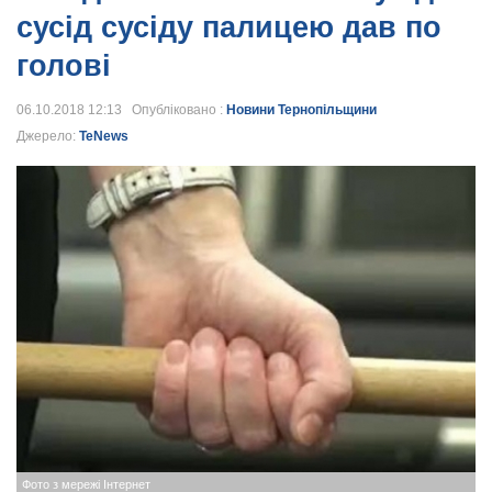
сусід сусіду палицею дав по
голові
06.10.2018 12:13 Опубліковано :
Новини Тернопільщини
Джерело:
TeNews
Фото з мережі Інтернет