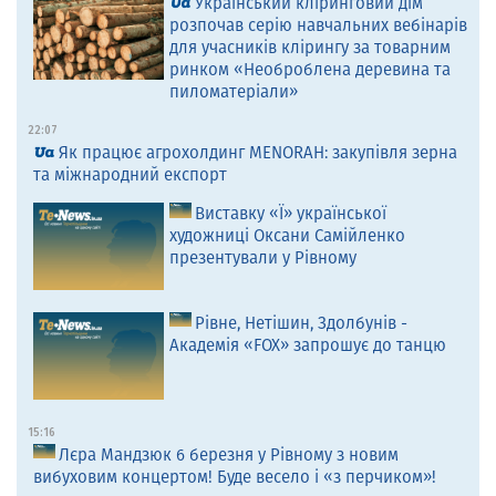
Український кліринговий дім
розпочав серію навчальних вебінарів
для учасників клірингу за товарним
ринком «Необроблена деревина та
пиломатеріали»
22:07
Як працює агрохолдинг MENORAH: закупівля зерна
та міжнародний експорт
Виставку «Ї» української
художниці Оксани Самійленко
презентували у Рівному
Рівне, Нетішин, Здолбунів -
Академія «FOX» запрошує до танцю
15:16
Лєра Мандзюк 6 березня у Рівному з новим
вибуховим концертом! Буде весело і «з перчиком»!