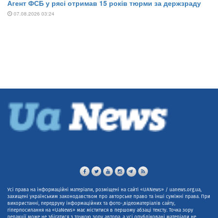
Усі права на інформаційні матеріали, розміщені на сайті «UANews» / uanews.org.ua,
захищені українським законодавством про авторське право та інші суміжні права. При
використанні, передруку інформаційних та фото-,відеоматеріалів сайту,
гіперпосилання на «UaNews» має міститися в першому абзаці тексту. Точка зору
редакції може не збігатися з точкою зору автора, а усі опубліковані матеріали не