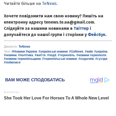
Читайте більше на
TeNews
.
Хочете повідомити нам свою новину? Пишіть на
електронну адресу tenews.te.ua@gmail.com.
Слідкуйте за нашими новинами в
Твіттер
і
долучайтеся до нашої групи і сторінки у
Фейсбук
.
Джерело:
TeNews
Теги:
#Новини України
,
#українські новини
,
#UaNews
,
#київ
,
#україна
,
#новини
,
#політика
,
#життя
,
#події
,
#тернопіль
,
#новини тернополя
,
#новини тернопільщини
,
#тернопільські новини
,
#ходачків
,
#сусіди
,
#побилися