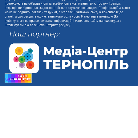
претендують на об'єктивність та всебічність висвітлення теми, про яку йдеться.
Редакція не відповідає за достовірність та тлумачення наведеної інформації, а також
може не поділяти погляди та думки, висловлені читачами сайту в коментарях до
статей, а сам ресурс виконує винятково роль носія. Матеріали з поміткою (R)
публікуються на правах реклами. Інформаційні матеріали сайту uanews.org.ua є
інтелектуальною власністю інтернет-ресурсу