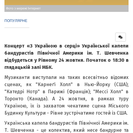
Фото з мережі Інтернет
ПОПУЛЯРНЕ
Концерт «З Україною в серці» Української капели
бандуристів Північної Америки ім. Т. Шевченка
відбудеться у Рівному 24 жовтня. Початок о 18:30 в
глядацькій залі МБК.
Музиканти виступали на таких всесвітньо відомих
сценах, як "Карнеґі Холл" в Нью-Йорку (США);
"Катедрі Нотр" в Парижі (Франція); "Мессі Холл" в
Торонто (Канада). А 24 жовтня, в рамках туру
Україною, їх із захватом чекатиме сцена Міського
Будинку Культури - Рівне зустрічатиме гостей із США.
Українська капела бандуристів Північної Америки ім.
Т. Шевченка - це колектив, який несе бандурне та