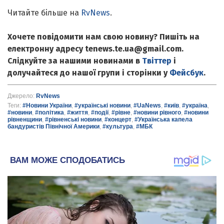
Читайте більше на
RvNews
.
Хочете повідомити нам свою новину? Пишіть на
електронну адресу tenews.te.ua@gmail.com.
Слідкуйте за нашими новинами в
Твіттер
і
долучайтеся до нашої групи і сторінки у
Фейсбук
.
Джерело:
RvNews
Теги:
#Новини України
,
#українські новини
,
#UaNews
,
#київ
,
#україна
,
#новини
,
#політика
,
#життя
,
#події
,
#рівне
,
#новини рівного
,
#новини
рівненщини
,
#рівненські новини
,
#концерт
,
#Українська капела
бандуристів Північної Америки
,
#культура
,
#МБК