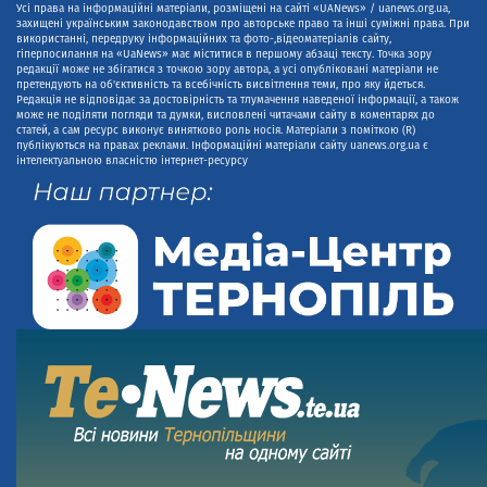
Усі права на інформаційні матеріали, розміщені на сайті «UANews» / uanews.org.ua,
захищені українським законодавством про авторське право та інші суміжні права. При
використанні, передруку інформаційних та фото-,відеоматеріалів сайту,
гіперпосилання на «UaNews» має міститися в першому абзаці тексту. Точка зору
редакції може не збігатися з точкою зору автора, а усі опубліковані матеріали не
претендують на об'єктивність та всебічність висвітлення теми, про яку йдеться.
Редакція не відповідає за достовірність та тлумачення наведеної інформації, а також
може не поділяти погляди та думки, висловлені читачами сайту в коментарях до
статей, а сам ресурс виконує винятково роль носія. Матеріали з поміткою (R)
публікуються на правах реклами. Інформаційні матеріали сайту uanews.org.ua є
інтелектуальною власністю інтернет-ресурсу