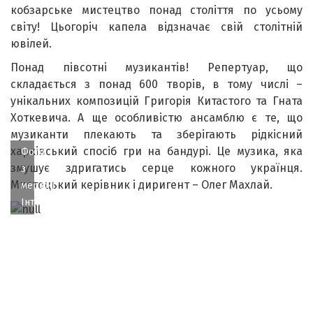
кобзарське мистецтво понад століття по усьому
світу! Цьогоріч капела відзначає свій столітній
ювілей.
Понад півсотні музикантів! Репертуар, що
складається з понад 600 творів, в тому числі –
унікальних композицій Григорія Китастого та Гната
Хоткевича. А ще особливістю ансамблю є те, що
музиканти плекають та зберігають рідкісний
харківський спосіб гри на бандурі. Це музика, яка
Фото
змушує здригатись серце кожного українця.
з
Мистецький керівник і диригент – Олег Махлай.
мережі
Інтернет