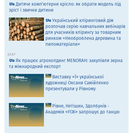
Дитяче комп’ютерне крісло: як обрати модель під
зріст і звички дитини
Український кліринговий дім
розпочав серію навчальних вебінарів
для учасників клірингу за товарним
ринком «Необроблена деревина та
пиломатеріали»
22:07
Як працює агрохолдинг MENORAH: закупівля зерна
та міжнародний експорт
Виставку «Ї» української
художниці Оксани Самійленко
презентували у Рівному
Рівне, Нетішин, Здолбунів -
Академія «FOX» запрошує до танцю