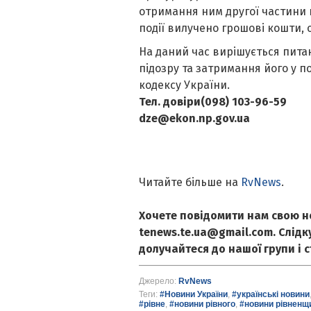
отримання ним другої частини н
події вилучено грошові кошти, о
На даний час вирішується пит
підозру та затримання його у п
кодексу України.
Т
ел. довіри(098) 103-96-59
dze@ekon.np.gov.ua
Читайте більше на
RvNews
.
Хочете повідомити нам свою н
tenews.te.ua@gmail.com. Слід
долучайтеся до нашої групи і 
Джерело:
RvNews
Теги:
#Новини України
,
#українські новини
#рівне
,
#новини рівного
,
#новини рівненщ