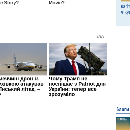
вагі
ліку
Блоги