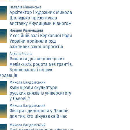
Наталія Рівненська
Архітектор і художник Микола
Шолудько презентував
виставку «Вулицями Рівного»
Новини Рівненщини
У сесійній залі Верховної Ради
України прийняли ряд
важливих законопроєктів
Альона Чорна
Виклики для чернівецьких
медіа-2025: робота без грантів,
бронювання і пошук
модавців
Микола Бандрівський
Куди щезли скульптури
руських князів із університету
у Львові..?
Микола Бандрівський
Фіякри і диліжанси у Львові:
для тих, хто цінував свій час
Микола Бандрівський