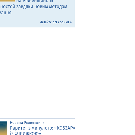
на Рівненщині: 15
тностей завдяки новим методам
вання
Читайте всі новини »
Новини Рівненщини
Раритет з минулого: «КОБЗАР»
із «ЯРИЖКОЮ»