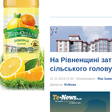
На Рівненщині зат
сільського голову
21.11.2018 21:45 Опубліковано :
Яна Замк
Джерело:
RvNews