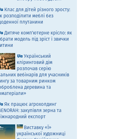
Клас для дітей різного зросту:
к розподілити меблі без
оденної плутанини
Дитяче комп’ютерне крісло: як
брати модель під зріст і звички
итини
Український
кліринговий дім
розпочав серію
альних вебінарів для учасників
ингу за товарним ринком
оброблена деревина та
оматеріали»
Як працює агрохолдинг
ENORAH: закупівля зерна та
іжнародний експорт
Виставку «Ї»
української художниці