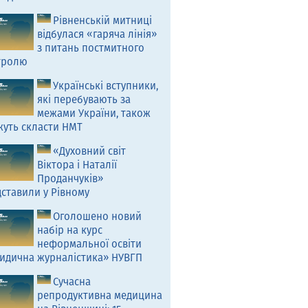
Рівненській митниці
відбулася «гаряча лінія»
з питань постмитного
тролю
Українські вступники,
які перебувають за
межами України, також
жуть скласти НМТ
«Духовний світ
Віктора і Наталії
Проданчуків»
ставили у Рівному
Оголошено новий
набір на курс
неформальної освіти
идична журналістика» НУВГП
Сучасна
репродуктивна медицина