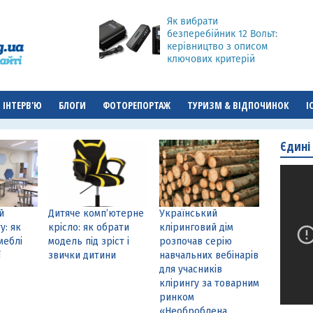
Як вибрати
безперебійник 12 Вольт:
керівництво з описом
ключових критерій
ІНТЕРВ'Ю
БЛОГИ
ФОТОРЕПОРТАЖ
ТУРИЗМ & ВІДПОЧИНОК
І
Єдині
й
Дитяче комп’ютерне
Український
у: як
крісло: як обрати
кліринговий дім
меблі
модель під зріст і
розпочав серію
ї
звички дитини
навчальних вебінарів
для учасників
клірингу за товарним
ринком
«Необроблена