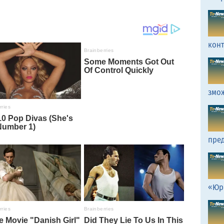
кон
змо
пред
«Юр