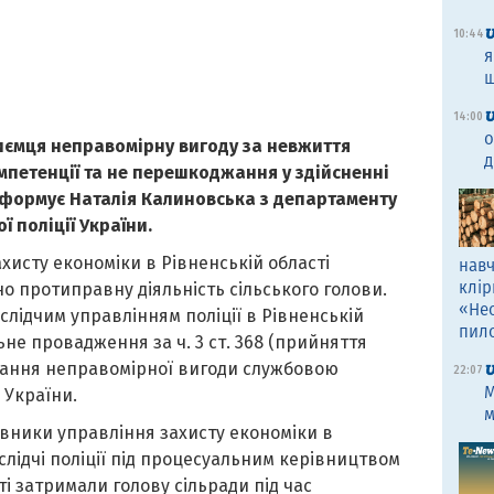
10:44
я
щ
14:00
о
иємця неправомірну вигоду за невжиття
д
омпетенції та не перешкоджання у здійсненні
інформує
Наталія Калиновська
з
д
епартамент
у
ї поліції України
.
исту економіки в Рівненській області
навч
клір
о протиправну діяльність сільського голови.
«Не
 слідчим управлінням поліції в Рівненській
пил
ьне провадження за ч. 3 ст. 368 (прийняття
жання неправомірної вигоди службовою
22:07
M
 України.
м
ивники управління захисту економіки в
 слідчі поліції під процесуальним керівництвом
і затримали голову сільради під час