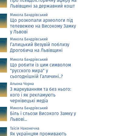
Про псевдоісторичну аферу на
Львівщині за державний кошт
Микола Бандрівський
Що розкопали археологи під
телевежею на Високому Замку
у Львові
Микола Бандрівський
Галицький Везувій поблизу
Дрогобича на Львівщині
Микола Бандрівський
Що робити із цим символом
"русского мира" у
сьогоднішній Галичині..?
Альона Чорна
З маркуванням та без нього:
кого і як рекламують
чернівецькі медіа
Микола Бандрівський
Біль і сльози Високого Замку у
Львові...
Таїсія Наконечна
Як українцям промивають