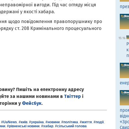
еправомірної вигоди. Під час огляду місця
през
держані у якості хабара.
ання щодо повідомлення правопорушнику про
орядку ст. 208 Кримінального процесуального
15:16
Р
к
п
енер
овину? Пишіть на електронну адресу
куйте за нашими новинами в
Твіттер
і
сторінки у
Фейсбук
.
пром
відн
«Зро
,
#UaNews
,
#київ
,
#україна
,
#новини
,
#політика
,
#життя
,
#події
,
ини
,
#рівненські новини
,
#хабар
,
#сільський голова
Сви