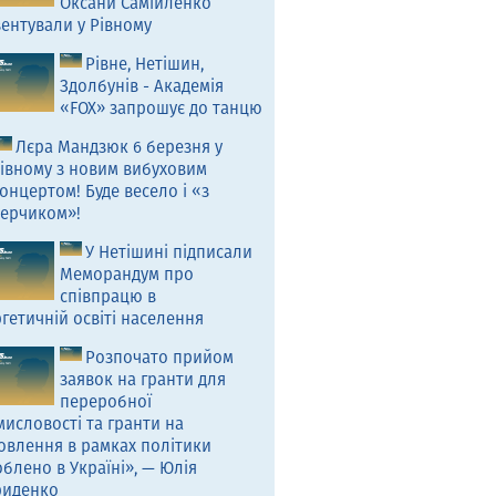
Оксани Самійленко
ентували у Рівному
Рівне, Нетішин,
Здолбунів - Академія
«FOX» запрошує до танцю
Лєра Мандзюк 6 березня у
івному з новим вибуховим
онцертом! Буде весело і «з
ерчиком»!
У Нетішині підписали
Меморандум про
співпрацю в
гетичній освіті населення
Розпочато прийом
заявок на гранти для
переробної
исловості та гранти на
овлення в рамках політики
блено в Україні», — Юлія
риденко