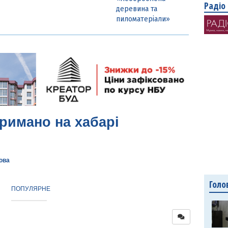
Радіо
деревина та
пиломатеріали»
римано на хабарі
ова
Голо
ПОПУЛЯРНЕ