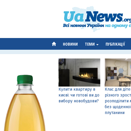
НОВИНИ
ТЕМИ
ПУБЛІКАЦІЇ
Купити квартиру в
Клас для діте
києві: чи готові ви до
різного зрост
вибору новобудови?
розподілити 
без щоденно
плутанини