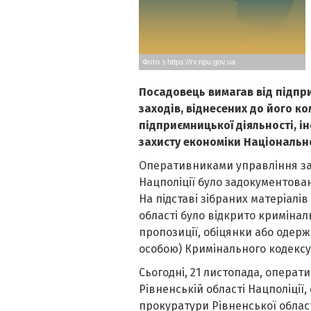
Фото з https://rv.npu.gov.ua
Посадовець вимагав від підпр
заходів, віднесених до його к
підприємницької діяльності
, 
захисту економіки
Національно
Оперативниками управління зах
Нацполіції було задокументован
На підставі зібраних матеріалів
області було відкрито кримінал
пропозиції, обіцянки або одер
особою) Кримінального кодексу
Сьогодні, 21 листопада, операт
Рівненській області Нацполіції,
прокуратури Рівненської област