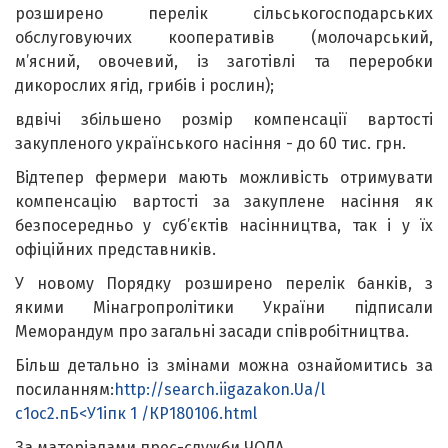
розширено перелік сільськогосподарських
обслуговуючих кооперативів (молочарський,
м’ясний, овочевий, із заготівлі та переробки
дикорослих ягід, грибів і рослин);
вдвічі збільшено розмір компенсації вартості
закупленого українського насіння - до 60 тис. грн.
Відтепер фермери мають можливість отримувати
компенсацію вартості за закуплене насіння як
безпосередньо у суб’єктів насінництва, так і у їх
офіційних представників.
У новому Порядку розширено перелік банків, з
якими Мінагропролітики України підписали
Меморандум про загальні засади співробітництва.
Більш детально із змінами можна ознайомитись за
посиланням:
http://search.iigazakon.Ua/l
с1ос2.пБ<У1іпк 1 /КР180106.html
За матеріалами прес-служби ЧОДА.