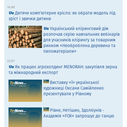
14:00
Дитяче комп’ютерне крісло: як обрати модель під
зріст і звички дитини
Український кліринговий дім
розпочав серію навчальних вебінарів
для учасників клірингу за товарним
ринком «Необроблена деревина та
пиломатеріали»
22:07
Як працює агрохолдинг MENORAH: закупівля зерна
та міжнародний експорт
Виставку «Ї» української
художниці Оксани Самійленко
презентували у Рівному
Рівне, Нетішин, Здолбунів -
Академія «FOX» запрошує до танцю