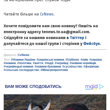
Читайте більше на
CvNews
.
Хочете повідомити нам свою новину? Пишіть на
електронну адресу tenews.te.ua@gmail.com.
Слідкуйте за нашими новинами в
Твіттер
і
долучайтеся до нашої групи і сторінки у
Фейсбук
.
Джерело:
CvNews
Теги:
#Новини України
,
#українські новини
,
#UaNews
,
#київ
,
#україна
,
#новини
,
#політика
,
#життя
,
#події
,
#чернівці
,
#новини чернівців
,
#чернівецькі новини
,
#новини буковини
,
#суспільство
,
#фермери
,
#сільське господарство
,
#Мінагропролітики