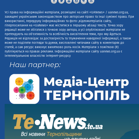
Усі права на інформаційні матеріали, розміщені на сайті «UANews» / uanews.org.ua,
захищені українським законодавством про авторське право та інші суміжні права. При
використанні, передруку інформаційних та фото-,відеоматеріалів сайту,
гіперпосилання на «UaNews» має міститися в першому абзаці тексту. Точка зору
редакції може не збігатися з точкою зору автора, а усі опубліковані матеріали не
претендують на об'єктивність та всебічність висвітлення теми, про яку йдеться.
Редакція не відповідає за достовірність та тлумачення наведеної інформації, а також
може не поділяти погляди та думки, висловлені читачами сайту в коментарях до
статей, а сам ресурс виконує винятково роль носія. Матеріали з поміткою (R)
публікуються на правах реклами. Інформаційні матеріали сайту uanews.org.ua є
інтелектуальною власністю інтернет-ресурсу