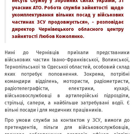
несуть службу у Збройних силах України, 31
учасник АТО. Робота служби зайнятості щодо
укомплектування вільних посад у військових
частинах ЗСУ продовжується», - розповідає
директор Чернівецького обласного центру
зайнятості Любов Кожолянко.
Нині до Чернівців приїхали представники
військових частин Івано-Франківської, Волинської,
Тернопільської та Одеської областей, особовий склад
яких потребує поповнення. Зокрема, потрібні
командири відділень, мотористи, радіометристи,
радіотелеграфісти, електрики, кухарі,
військовослужбовці в артилерійські підрозділи,
стрільці, сапери, а найбільше затребувані водії. Є
вільні посади і для медичних працівників.
Про умови служби за контактом у ЗСУ, вимоги до
претендентів, пільги для військовослужбовців,