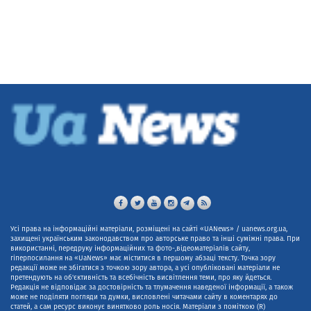
Усі права на інформаційні матеріали, розміщені на сайті «UANews» / uanews.org.ua,
захищені українським законодавством про авторське право та інші суміжні права. При
використанні, передруку інформаційних та фото-,відеоматеріалів сайту,
гіперпосилання на «UaNews» має міститися в першому абзаці тексту. Точка зору
редакції може не збігатися з точкою зору автора, а усі опубліковані матеріали не
претендують на об'єктивність та всебічність висвітлення теми, про яку йдеться.
Редакція не відповідає за достовірність та тлумачення наведеної інформації, а також
може не поділяти погляди та думки, висловлені читачами сайту в коментарях до
статей, а сам ресурс виконує винятково роль носія. Матеріали з поміткою (R)