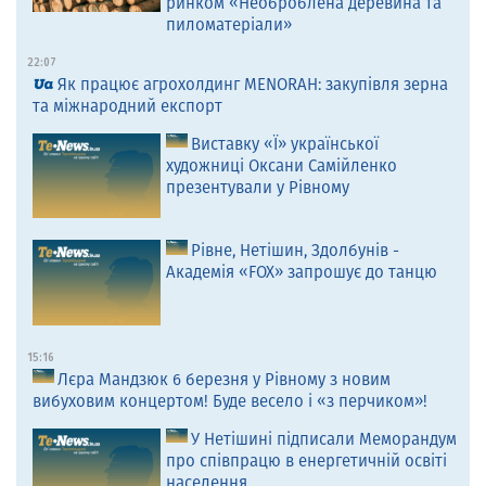
ринком «Необроблена деревина та
пиломатеріали»
22:07
Як працює агрохолдинг MENORAH: закупівля зерна
та міжнародний експорт
Виставку «Ї» української
художниці Оксани Самійленко
презентували у Рівному
Рівне, Нетішин, Здолбунів -
Академія «FOX» запрошує до танцю
15:16
Лєра Мандзюк 6 березня у Рівному з новим
вибуховим концертом! Буде весело і «з перчиком»!
У Нетішині підписали Меморандум
про співпрацю в енергетичній освіті
населення