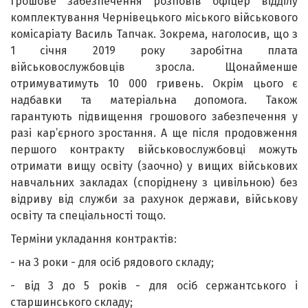
грошове забезпечення розповів офіцер відділу
комплектування Чернівецького міського військового
комісаріату Василь Тапчак. Зокрема, наголосив, що з
1 січня 2019 року заробітна плата
військовослужбовців зросла. Щонайменше
отримуватимуть 10 000 гривень. Окрім цього є
надбавки та матеріальна допомога. Також
гарантують підвищення грошового забезпечення у
разі кар’єрного зростання. А ще після продовження
першого контракту військовослужбовці можуть
отримати вищу освіту (заочно) у вищих військових
навчальних закладах (споріднену з цивільною) без
відриву від служби за рахунок держави, військову
освіту та спеціальності тощо.
Терміни укладання контрактів:
- на 3 роки - для осіб рядового складу;
- від 3 до 5 років - для осіб сержантського і
старшинського складу;