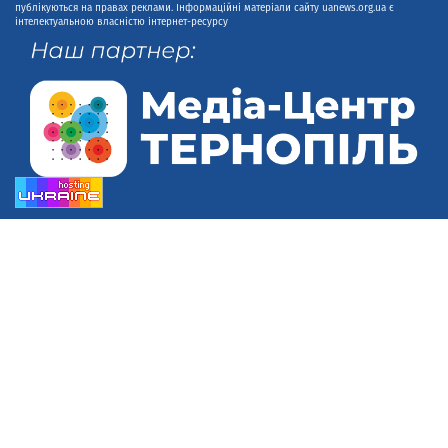
публікуються на правах реклами. Інформаційні матеріали сайту uanews.org.ua є
інтелектуальною власністю інтернет-ресурсу