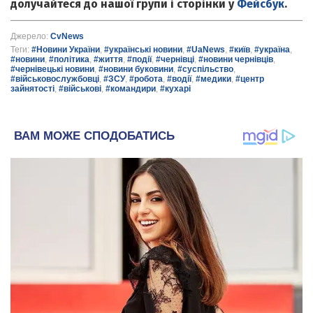
долучайтеся до нашої групи і сторінки у
Фейсбук
.
Джерело:
CvNews
Теги:
#Новини України
,
#українські новини
,
#UaNews
,
#київ
,
#україна
,
#новини
,
#політика
,
#життя
,
#події
,
#чернівці
,
#новини чернівців
,
#чернівецькі новини
,
#новини буковини
,
#суспільство
,
#військовослужбовці
,
#ЗСУ
,
#робота
,
#водії
,
#медики
,
#центр
зайнятості
,
#військові
,
#командири
,
#кухарі