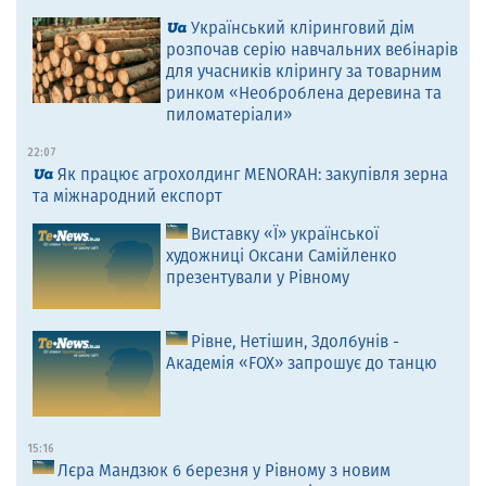
Український кліринговий дім
розпочав серію навчальних вебінарів
для учасників клірингу за товарним
ринком «Необроблена деревина та
пиломатеріали»
22:07
Як працює агрохолдинг MENORAH: закупівля зерна
та міжнародний експорт
Виставку «Ї» української
художниці Оксани Самійленко
презентували у Рівному
Рівне, Нетішин, Здолбунів -
Академія «FOX» запрошує до танцю
15:16
Лєра Мандзюк 6 березня у Рівному з новим