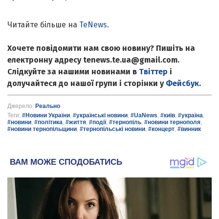
Читайте більше на
TeNews
.
Хочете повідомити нам свою новину? Пишіть на
електронну адресу tenews.te.ua@gmail.com.
Слідкуйте за нашими новинами в
Твіттер
і
долучайтеся до нашої групи і сторінки у
Фейсбук
.
Джерело:
Реально
Теги:
#Новини України
,
#українські новини
,
#UaNews
,
#київ
,
#україна
,
#новини
,
#політика
,
#життя
,
#події
,
#тернопіль
,
#новини тернополя
,
#новини тернопільщини
,
#тернопільські новини
,
#концерт
,
#винник