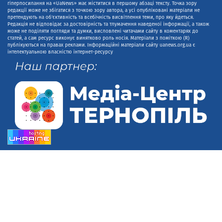
гіперпосилання на «UaNews» має міститися в першому абзаці тексту. Точка зору
редакції може не збігатися з точкою зору автора, а усі опубліковані матеріали не
претендують на об'єктивність та всебічність висвітлення теми, про яку йдеться.
Редакція не відповідає за достовірність та тлумачення наведеної інформації, а також
може не поділяти погляди та думки, висловлені читачами сайту в коментарях до
статей, а сам ресурс виконує винятково роль носія. Матеріали з поміткою (R)
публікуються на правах реклами. Інформаційні матеріали сайту uanews.org.ua є
інтелектуальною власністю інтернет-ресурсу