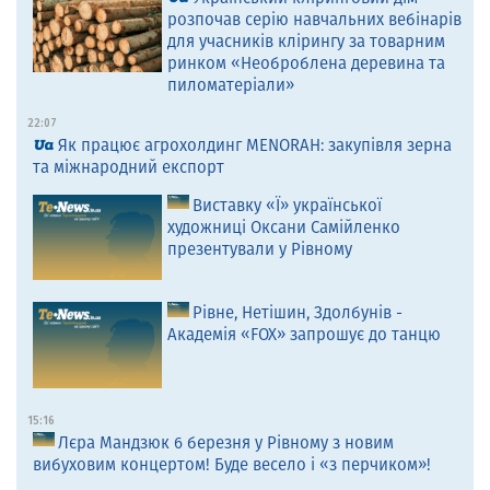
розпочав серію навчальних вебінарів
для учасників клірингу за товарним
ринком «Необроблена деревина та
пиломатеріали»
22:07
Як працює агрохолдинг MENORAH: закупівля зерна
та міжнародний експорт
Виставку «Ї» української
художниці Оксани Самійленко
презентували у Рівному
Рівне, Нетішин, Здолбунів -
Академія «FOX» запрошує до танцю
15:16
Лєра Мандзюк 6 березня у Рівному з новим
вибуховим концертом! Буде весело і «з перчиком»!