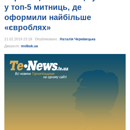
у топ-5 митниць, де
оформили найбільше
«євроблях»
21.02.2019 23:18 Опубліковано :
Наталія Чернівецька
Джерело:
molbuk.ua