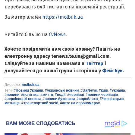
перебувають 640 тис. авто на іноземній реєстрації.
За матеріалами
https://molbuk.ua
Читайте більше на
CvNews
.
Хочете повідомити нам свою новину? Пишіть на
електронну адресу tenews.te.ua@gmail.com.
Слідкуйте за нашими новинами в
Твіттер
і
долучайтеся до нашої групи і сторінки у
Фейсбук
.
Джерело:
molbuk.ua
Теги:
#Новини України
,
#українські новини
,
#UaNews
,
#київ
,
#україна
,
#новини
,
#політика
,
#життя
,
#події
,
#чернівці
,
#новини чернівців
,
#чернівецькі новини
,
#новини буковини
,
#євробляха
,
#Чернівецька
митниця
,
#транспортний засіб
,
#авто на єврономерах