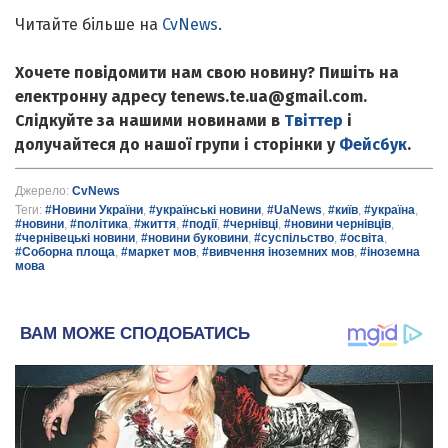
Читайте більше на
CvNews
.
Хочете повідомити нам свою новину? Пишіть на
електронну адресу tenews.te.ua@gmail.com.
Слідкуйте за нашими новинами в
Твіттер
і
долучайтеся до нашої групи і сторінки у
Фейсбук
.
Джерело:
CvNews
Теги:
#Новини України
,
#українські новини
,
#UaNews
,
#київ
,
#україна
,
#новини
,
#політика
,
#життя
,
#події
,
#чернівці
,
#новини чернівців
,
#чернівецькі новини
,
#новини буковини
,
#суспільство
,
#освіта
,
#Соборна площа
,
#маркет мов
,
#вивчення іноземних мов
,
#іноземна
мова