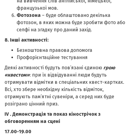
на вивчення слів англійської, німецької,
французької мов.
Фотозона
– буде облаштовано декілька
фотозон, в яких можна буде зробити фото або
селфі на згадку про даний захід.
8. Інші активності:
Безкоштовна правова допомога
Профорієнтаційне тестування
Деякі активності будуть пов’язані єдиною
грою
«квестом»
: при їх відвідуванні люди будуть
отримувати відмітки в спеціальних квест-картках.
Всі, хто збере необхідну кількість відміток,
отримують пам’ятні сувеніри, а серед них буде
розіграно цінний приз.
IV
.
Демонстрація та показ кінострічок з
обговоренням на сцені
17.00-19.00