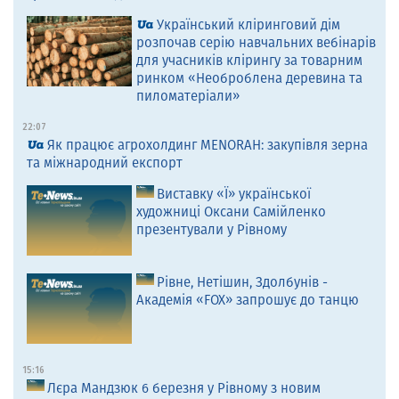
Український кліринговий дім
розпочав серію навчальних вебінарів
для учасників клірингу за товарним
ринком «Необроблена деревина та
пиломатеріали»
22:07
Як працює агрохолдинг MENORAH: закупівля зерна
та міжнародний експорт
Виставку «Ї» української
художниці Оксани Самійленко
презентували у Рівному
Рівне, Нетішин, Здолбунів -
Академія «FOX» запрошує до танцю
15:16
Лєра Мандзюк 6 березня у Рівному з новим