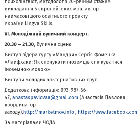
психолінгвіст, методолог з 20-річним стажем
викладання 5 європейських мов, автор
наймасовішого освітнього проекту
України Lingva Skills.
VI
. Молодіжний вуличний концерт.
20.30 – 21.30
, Вулична сцена
Виступ лідера гурту «Мандри» Сергія Фоменка
«Лайфхаки: Як спонукати іноземців спілкуватися
іноземною мовою»
Виступи молодих альтернативних груп.
Додаткова інформація: 093-987-56-
47,
anastaspavlovaa@gmail.com
(Анастасія Павлова,
координатор
заходу),
http://marketmov.info
,
https://www.facebook.c
За матеріалами ЧОДА