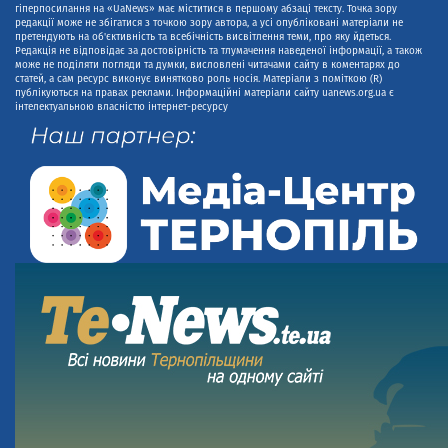
гіперпосилання на «UaNews» має міститися в першому абзаці тексту. Точка зору
редакції може не збігатися з точкою зору автора, а усі опубліковані матеріали не
претендують на об'єктивність та всебічність висвітлення теми, про яку йдеться.
Редакція не відповідає за достовірність та тлумачення наведеної інформації, а також
може не поділяти погляди та думки, висловлені читачами сайту в коментарях до
статей, а сам ресурс виконує винятково роль носія. Матеріали з поміткою (R)
публікуються на правах реклами. Інформаційні матеріали сайту uanews.org.ua є
інтелектуальною власністю інтернет-ресурсу