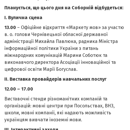
Планується, що цього дня на Соборній відбудеться:
І. Вулична сцена
13.00
– Офіційне відкриття «Маркету мов» за участю
в. о. голови Чернівецької обласної державної
адміністрації Михайла Павлюка, радника Міністра
інформаційної політики України з питань
міжнародних комунікацій Марини Соботюк та
виконавчого директора Асоціації інноваційної та
цифрової освіти Марії Богуслав.
ІІ. Виставка провайдерів навчальних послуг
12.00 – 17.00
Виставочні стенди різноманітних компаній та
організацій: мовні центри при Посольствах, ВНЗ,
школи, мовні компанії, які надають можливість
українцям вивчати іноземні мови.
ІІІ
. І
нтерактивні заходи