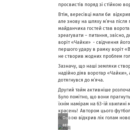
просвистів поряд зі стійкою вор
Втім, вересівці мали би відкри
але знову на шляху м’яча після
майданчика гостей став ворота
зреагувати – питання, звісно, д
воріт «Чайки» - свідчення його
першого удару в рамку воріт «В
не створив жодних проблем гол
Зазначу, що наші земляки ство
надійно діяв воротар «Чайки», а
дотягнувся до м’яча.
Другий тайм активніше розпочал
Було помітно, що вони прагнуть 
їхнім намірам на 63-ій хвилині м
красень! Автором цього футбо
головою відкрив лік голам ново
Фото
автора