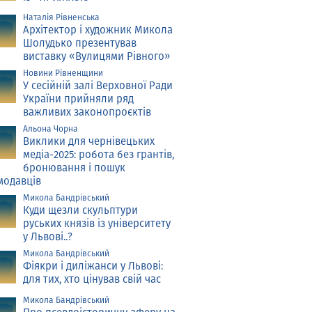
Наталія Рівненська
Архітектор і художник Микола
Шолудько презентував
виставку «Вулицями Рівного»
Новини Рівненщини
У сесійній залі Верховної Ради
України прийняли ряд
важливих законопроєктів
Альона Чорна
Виклики для чернівецьких
медіа-2025: робота без грантів,
бронювання і пошук
модавців
Микола Бандрівський
Куди щезли скульптури
руських князів із університету
у Львові..?
Микола Бандрівський
Фіякри і диліжанси у Львові:
для тих, хто цінував свій час
Микола Бандрівський