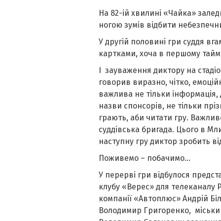
На 82-ій хвилині «Чайка» залед
ногою зумів відбити небезпечни
У другій половині гри суддя вг
картками, хоча в першому таймі
І зауваження диктору на стадіо
говорив виразно, чітко, емоцій
важлива не тільки інформація,
назви спонсорів, не тільки прі
грають, аби читати гру. Важлив
суддівська бригада. Цього в Мл
наступну гру диктор зробить в
Поживемо – побачимо…
У перерві гри відбулося предс
клубу «Верес» для телеканалу Р
компанії «Автоплюс» Андрій Бі
Володимир Григоренко, міський