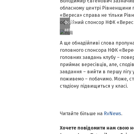
Володимир Євгенович зазначив
обласному центрі Рівненщини по
«Вереса» справа не тільки Рівне
офіційний спонсор НФК «Верес
Фото
автора
А ще обнадійливі слова пролуна
головного спонсора НФК «Верес»
головних завдань клубу – повер
приймає вересівців, але, споді
завдання – вийти в першу лігу 
поживемо – побачимо. Може, ст
стадіону підвищиться у класі.
Читайте більше на
RvNews
.
Хочете повідомити нам свою н