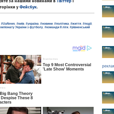
куйте за нашими новинами в
Твіттер
і
сторінки у
Фейсбук
.
,
#UaNews
,
#київ
,
#україна
,
#новини
,
#політика
,
#життя
,
#події
,
емпіонату України з футболу
,
#команди II ліги
,
#рівненський
рекла