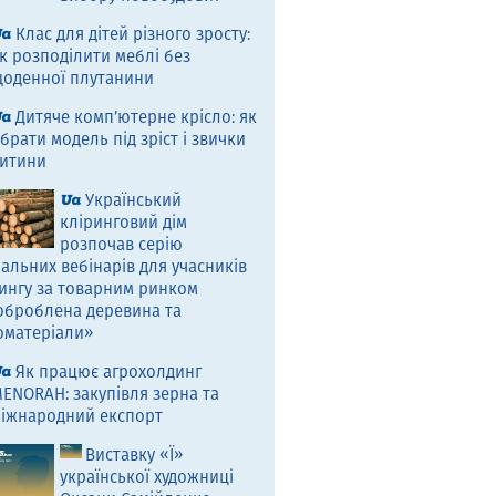
Клас для дітей різного зросту:
к розподілити меблі без
оденної плутанини
Дитяче комп’ютерне крісло: як
брати модель під зріст і звички
итини
Український
кліринговий дім
розпочав серію
альних вебінарів для учасників
ингу за товарним ринком
оброблена деревина та
оматеріали»
Як працює агрохолдинг
ENORAH: закупівля зерна та
іжнародний експорт
Виставку «Ї»
української художниці