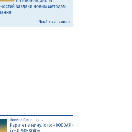
на Рівненщині: 15
тностей завдяки новим методам
вання
Читайте всі новини »
Новини Рівненщини
Раритет з минулого: «КОБЗАР»
із «ЯРИЖКОЮ»