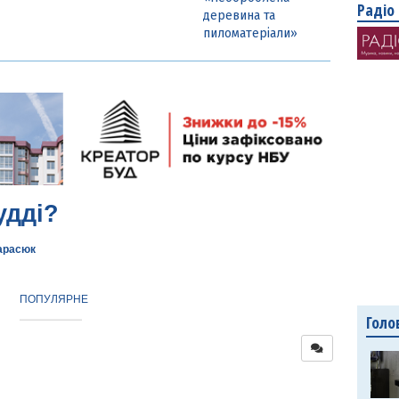
Радіо
деревина та
пиломатеріали»
удді?
Тарасюк
ПОПУЛЯРНЕ
Голо