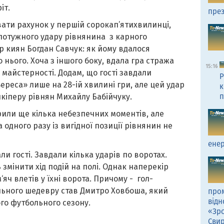
іт.
през
вати рахунок у першій сорокап’ятихвилинці,
 потужного удару рівнянина з карного
р киян Богдан Савчук: як йому вдалося
о нього. Хоча з іншого боку, вдала гра стража
15:16
 майстерності. Додам, що гості завдали
Р
ереса» лише на 28-ій хвилині гри, але цей удар
к
п
кіперу рівнян Михайлу Бабійчуку.
рили ще кілька небезпечних моментів, але
 одного разу із вигідної позиції рівнянин не
енер
и гості. Завдали кілька ударів по воротах.
змінити хід подій на полі. Однак наперекір
‘яч влетів у їхні ворота. Причому - гол-
льного шедевру став Дмитро Ховбоша, який
пром
відн
го футбольного сезону.
«Зро
Сви