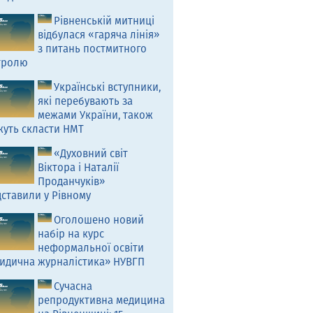
Рівненській митниці
відбулася «гаряча лінія»
з питань постмитного
тролю
Українські вступники,
які перебувають за
межами України, також
жуть скласти НМТ
«Духовний світ
Віктора і Наталії
Проданчуків»
ставили у Рівному
Оголошено новий
набір на курс
неформальної освіти
идична журналістика» НУВГП
Сучасна
репродуктивна медицина