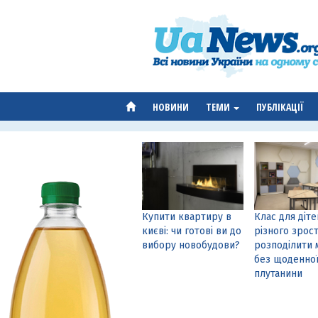
НОВИНИ
ТЕМИ
ПУБЛІКАЦІЇ
Купити квартиру в
Клас для діте
києві: чи готові ви до
різного зрост
вибору новобудови?
розподілити 
без щоденно
плутанини