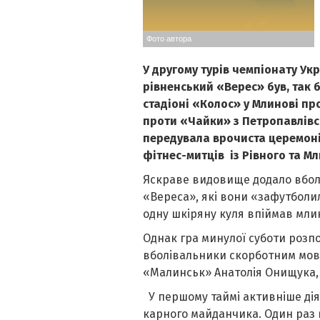
Фото автора
У другому турів чемпіонату Укр
рівненський «Верес» був, так б
стадіоні «Колос» у Млинові п
проти «Чайки» з Петропавлівсь
передувала врочиста церемоні
фітнес-митців із Рівного та М
Яскраве видовище додало вболів
«Вереса», які вони «зафутболил
одну шкіряну куля впіймав мли
Однак гра минулої суботи розпо
вболівальники скорботним мов
«Малинськ» Анатолія Онищука, 
У першому таймі активніше дія
карного майданчика. Один раз в