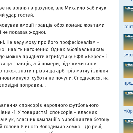
ве не зрівняла рахунок, але Михайло Бабійчук
й удар гостей.
амовував емоції гравців обох команд жовтими
кон
 не показав жодної.
ні. Не веду мову про його професіоналізм –
но і навіть натхненно. Однак вболівальникам
змо
 де можна придбати атрибутику НФК «Верес» і
звища гравців, а й номери, під якими вони
о також знати прізвища арбітрів матчу і звідки
инові минулої суботи не почули. Сподіваюся, на
пред
ідповідні поправки…
тавлення спонсорів народного футбольного
«Юр
івне -1. У товаристві спонсорів – власник
ланчук, власник кампанії з виробництва бетону
 голова Рівного Володимир Хомко. До речі,