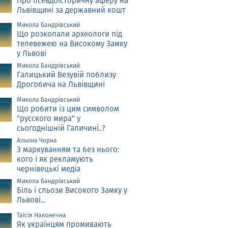
Про псевдоісторичну аферу на
Львівщині за державний кошт
Микола Бандрівський
Що розкопали археологи під
телевежею на Високому Замку
у Львові
Микола Бандрівський
Галицький Везувій поблизу
Дрогобича на Львівщині
Микола Бандрівський
Що робити із цим символом
"русского мира" у
сьогоднішній Галичині..?
Альона Чорна
З маркуванням та без нього:
кого і як рекламують
чернівецькі медіа
Микола Бандрівський
Біль і сльози Високого Замку у
Львові...
Таїсія Наконечна
Як українцям промивають