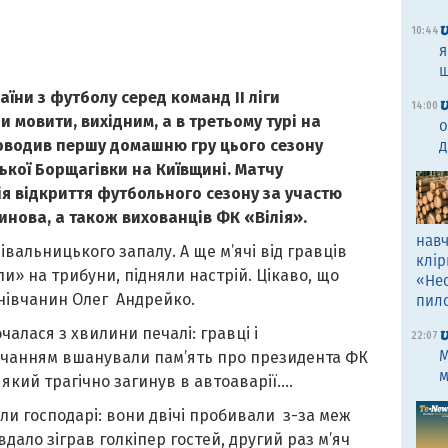
10:44
я
щ
аїни з футболу серед команд II ліги
14:00
и мовити, вихідним, а в третьому турі на
о
роводив першу домашню гру цього сезону
д
кої Борщагівки на Київщині. Матчу
я відкриття футбольного сезону за участю
линова, а також вихованців ФК «Вілія».
навч
альницького запалу. А ще м’ячі від гравців
клір
и» на трибуни, підняли настрій. Цікаво, що
«Не
нівчанин Олег Андрейко.
пил
чалася з хвилини печалі: гравці і
22:07
M
чанням вшанували пам’ять про президента ФК
м
який трагічно загинув в автоаварії….
ли господарі: вони двічі пробивали з-за меж
дало зіграв голкіпер гостей, другий раз м’яч