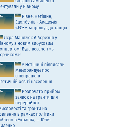
Оксани Самійленко
ентували у Рівному
Рівне, Нетішин,
Здолбунів - Академія
«FOX» запрошує до танцю
Лєра Мандзюк 6 березня у
івному з новим вибуховим
онцертом! Буде весело і «з
ерчиком»!
У Нетішині підписали
Меморандум про
співпрацю в
гетичній освіті населення
Розпочато прийом
заявок на гранти для
переробної
исловості та гранти на
овлення в рамках політики
блено в Україні», — Юлія
риденко