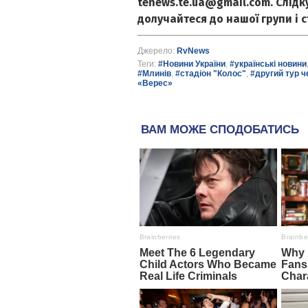
tenews.te.ua@gmail.com. Слід
долучайтеся до нашої групи і 
Джерело:
RvNews
Теги:
#Новини України
,
#українські новини
#Млинів
,
#стадіон "Колос"
,
#другий тур ч
«Верес»