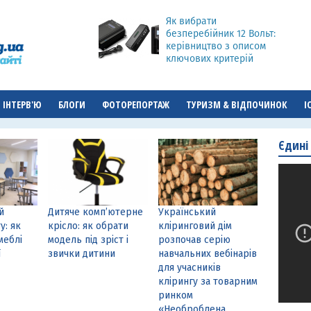
Як вибрати
безперебійник 12 Вольт:
керівництво з описом
ключових критерій
ІНТЕРВ'Ю
БЛОГИ
ФОТОРЕПОРТАЖ
ТУРИЗМ & ВІДПОЧИНОК
І
Єдині
й
Дитяче комп’ютерне
Український
у: як
крісло: як обрати
кліринговий дім
меблі
модель під зріст і
розпочав серію
ї
звички дитини
навчальних вебінарів
для учасників
клірингу за товарним
ринком
«Необроблена