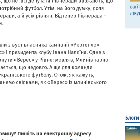
, що не всі депутати Рівнеради вважають, що
вагі
трібний футбол. Утім, на його думку, доля
ліку
ради, а й усіх рівнян. Відтепер Рівнерада –
».
ли з вуст власника кампанії «Укртепло» -
 і президента клубу Івана Надєїна. Одне з
нути «Верес» у Рівне: мовляв, Млинів гарно
вається, що недовго. А ще для команди
українського футболу. Отож, як кажуть,
анемо свідками, як «Верес» із млинівського
Блоги
овину? Пишіть на електронну адресу