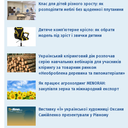
Клас для дітей різного зросту: як
розподілити меблі без щоденної плутанини
Дитяче комп’ютерне крісло: як обрати
модель під зріст і звички дитини
Український кліринговий дім розпочав
серію навчальних вебінарів для учасників
клірингу за товарним ринком
«Необроблена деревина та пиломатеріали»
Як працює агрохолдинг MENORAH:
закупівля зерна та міжнародний експорт
Виставку «Ї» української художниці Оксани
Самійленко презентували у Рівному