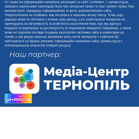
Усі права на інформаційні матеріали, розміщені на сайті «UANews» / uanews.org.ua,
захищені українським законодавством про авторське право та інші суміжні права. При
використанні, передруку інформаційних та фото-,відеоматеріалів сайту,
гіперпосилання на «UaNews» має міститися в першому абзаці тексту. Точка зору
редакції може не збігатися з точкою зору автора, а усі опубліковані матеріали не
претендують на об'єктивність та всебічність висвітлення теми, про яку йдеться.
Редакція не відповідає за достовірність та тлумачення наведеної інформації, а також
може не поділяти погляди та думки, висловлені читачами сайту в коментарях до
статей, а сам ресурс виконує винятково роль носія. Матеріали з поміткою (R)
публікуються на правах реклами. Інформаційні матеріали сайту uanews.org.ua є
інтелектуальною власністю інтернет-ресурсу