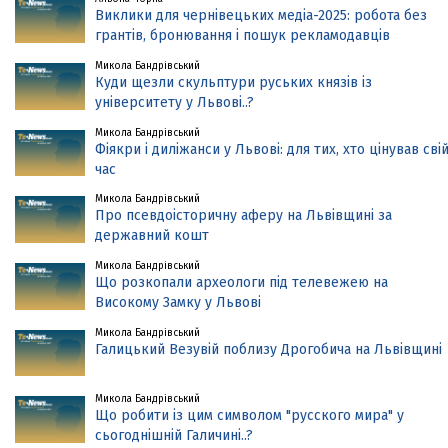
Виклики для чернівецьких медіа-2025: робота без
грантів, бронювання і пошук рекламодавців
Микола Бандрівський
Куди щезли скульптури руських князів із
університету у Львові..?
Микола Бандрівський
Фіякри і диліжанси у Львові: для тих, хто цінував сві
час
Микола Бандрівський
Про псевдоісторичну аферу на Львівщині за
державний кошт
Микола Бандрівський
Що розкопали археологи під телевежею на
Високому Замку у Львові
Микола Бандрівський
Галицький Везувій поблизу Дрогобича на Львівщині
Микола Бандрівський
Що робити із цим символом "русского мира" у
сьогоднішній Галичині..?