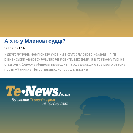
А хто у Млинові судді?
12.08.2019 15:14
У другому турів чемпіонату України з футболу серед команд II ліги
рівненський «Верес» був, так би мовити, вихідним, а в третьому турі на
стадіоні «Колос» у Млинові проводив першу домашню гру цього сезону
проти «Чайки» з Петропавлівської Борщагівки на