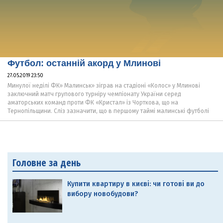
Футбол: останній акорд у Млинові
27.05.2019 23:50
Минулої неділі ФК» Малинськ» зіграв на стадіоні «Колос» у Млинові
заключний матч групового турніру чемпіонату України серед
аматорських команд проти ФК «Кристал» із Чорткова, що на
Тернопільщини. Сліз зазначити, що в першому таймі малинські футболі
Головне за день
Купити квартиру в києві: чи готові ви до
вибору новобудови?