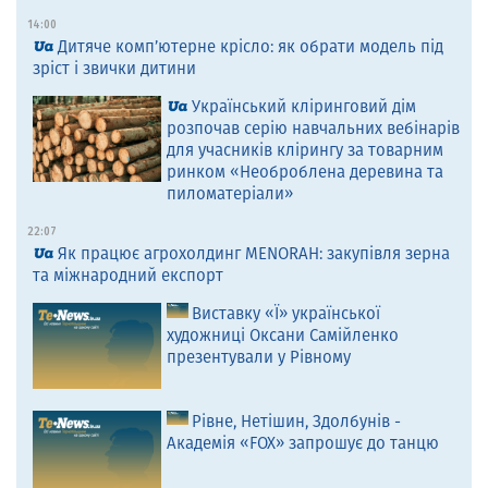
14:00
Дитяче комп’ютерне крісло: як обрати модель під
зріст і звички дитини
Український кліринговий дім
розпочав серію навчальних вебінарів
для учасників клірингу за товарним
ринком «Необроблена деревина та
пиломатеріали»
22:07
Як працює агрохолдинг MENORAH: закупівля зерна
та міжнародний експорт
Виставку «Ї» української
художниці Оксани Самійленко
презентували у Рівному
Рівне, Нетішин, Здолбунів -
Академія «FOX» запрошує до танцю