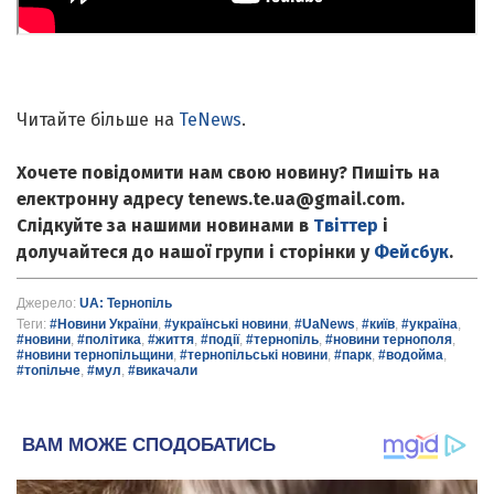
Читайте більше на
TeNews
.
Хочете повідомити нам свою новину? Пишіть на
електронну адресу tenews.te.ua@gmail.com.
Слідкуйте за нашими новинами в
Твіттер
і
долучайтеся до нашої групи і сторінки у
Фейсбук
.
Джерело:
UA: Тернопіль
Теги:
#Новини України
,
#українські новини
,
#UaNews
,
#київ
,
#україна
,
#новини
,
#політика
,
#життя
,
#події
,
#тернопіль
,
#новини тернополя
,
#новини тернопільщини
,
#тернопільські новини
,
#парк
,
#водойма
,
#топільче
,
#мул
,
#викачали