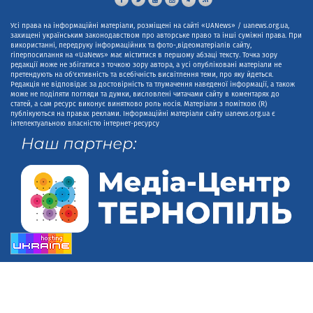
Усі права на інформаційні матеріали, розміщені на сайті «UANews» / uanews.org.ua,
захищені українським законодавством про авторське право та інші суміжні права. При
використанні, передруку інформаційних та фото-,відеоматеріалів сайту,
гіперпосилання на «UaNews» має міститися в першому абзаці тексту. Точка зору
редакції може не збігатися з точкою зору автора, а усі опубліковані матеріали не
претендують на об'єктивність та всебічність висвітлення теми, про яку йдеться.
Редакція не відповідає за достовірність та тлумачення наведеної інформації, а також
може не поділяти погляди та думки, висловлені читачами сайту в коментарях до
статей, а сам ресурс виконує винятково роль носія. Матеріали з поміткою (R)
публікуються на правах реклами. Інформаційні матеріали сайту uanews.org.ua є
інтелектуальною власністю інтернет-ресурсу