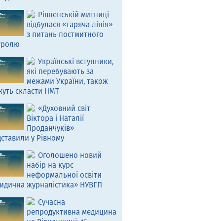
Рівненській митниці
відбулася «гаряча лінія»
з питань постмитного
тролю
Українські вступники,
які перебувають за
межами України, також
жуть скласти НМТ
«Духовний світ
Віктора і Наталії
Проданчуків»
ставили у Рівному
Оголошено новий
набір на курс
неформальної освіти
идична журналістика» НУВГП
Сучасна
репродуктивна медицина