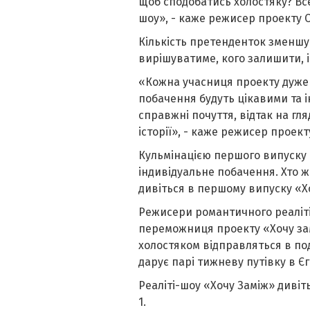
щоб сподобатись холостяку? Все
шоу», - каже режисер проекту 
Кількість претенденток зменшу
вирішуватиме, кого залишити, 
«Кожна учасниця проекту дуже 
побачення будуть цікавими та і
справжні почуття, відтак на гля
історії», - каже режисер проект
Кульмінацією першого випуску
індивідуальне побачення. Хто ж
дивіться в першому випуску «Хо
Режисери романтичного реаліті
переможниця проекту «Хочу зам
холостяком відправляться в по
дарує парі тижневу путівку в Єг
Реаліті-шоу «Хочу Заміж» дивіть
1.