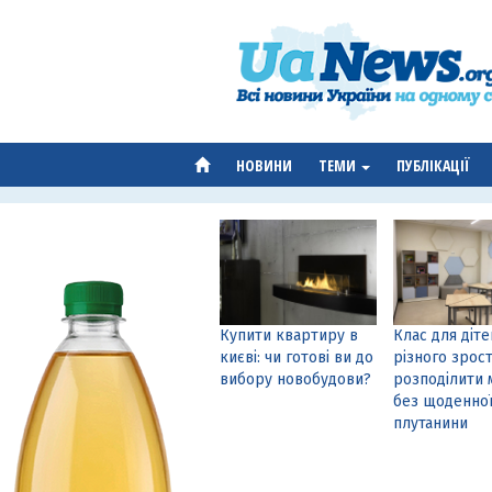
НОВИНИ
ТЕМИ
ПУБЛІКАЦІЇ
Купити квартиру в
Клас для діте
києві: чи готові ви до
різного зрост
вибору новобудови?
розподілити 
без щоденно
плутанини