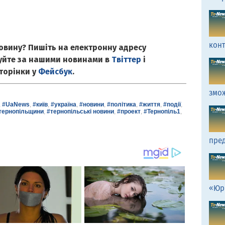
кон
овину? Пишіть на електронну адресу
куйте за нашими новинами в
Твіттер
і
сторінки у
Фейсбук
.
змо
,
#UaNews
,
#київ
,
#україна
,
#новини
,
#політика
,
#життя
,
#події
,
тернопільщини
,
#тернопільські новини
,
#проект
,
#Тернопіль1
,
пред
«Юр