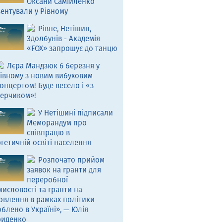
Оксани Самійленко
ентували у Рівному
Рівне, Нетішин,
Здолбунів - Академія
«FOX» запрошує до танцю
Лєра Мандзюк 6 березня у
івному з новим вибуховим
онцертом! Буде весело і «з
ерчиком»!
У Нетішині підписали
Меморандум про
співпрацю в
гетичній освіті населення
Розпочато прийом
заявок на гранти для
переробної
исловості та гранти на
овлення в рамках політики
блено в Україні», — Юлія
риденко