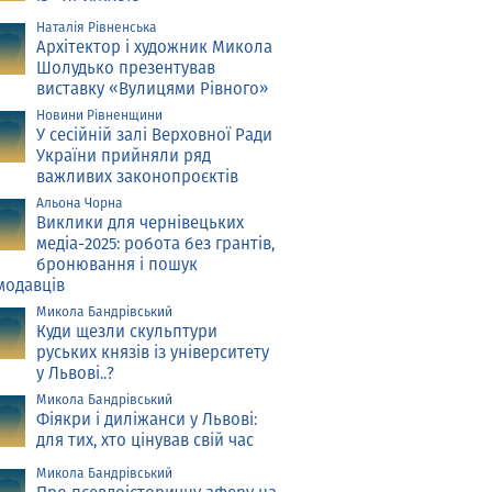
Наталія Рівненська
Архітектор і художник Микола
Шолудько презентував
виставку «Вулицями Рівного»
Новини Рівненщини
У сесійній залі Верховної Ради
України прийняли ряд
важливих законопроєктів
Альона Чорна
Виклики для чернівецьких
медіа-2025: робота без грантів,
бронювання і пошук
модавців
Микола Бандрівський
Куди щезли скульптури
руських князів із університету
у Львові..?
Микола Бандрівський
Фіякри і диліжанси у Львові:
для тих, хто цінував свій час
Микола Бандрівський