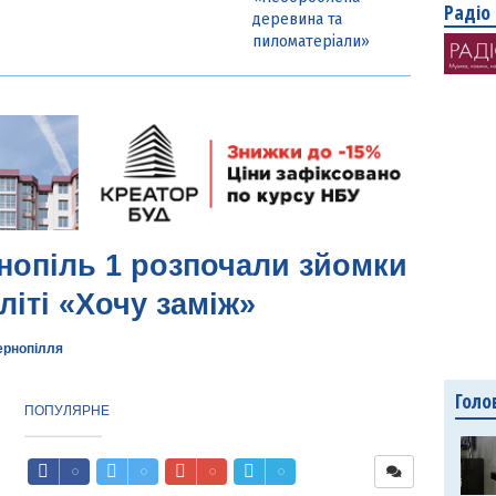
Радіо
деревина та
пиломатеріали»
рнопіль 1 розпочали зйомки
іті «Хочу заміж»
ернопілля
Голо
ПОПУЛЯРНЕ