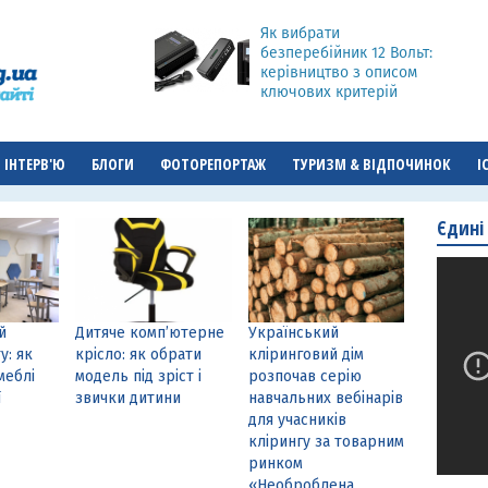
Як вибрати
безперебійник 12 Вольт:
керівництво з описом
ключових критерій
ІНТЕРВ'Ю
БЛОГИ
ФОТОРЕПОРТАЖ
ТУРИЗМ & ВІДПОЧИНОК
І
Єдині
й
Дитяче комп’ютерне
Український
у: як
крісло: як обрати
кліринговий дім
меблі
модель під зріст і
розпочав серію
ї
звички дитини
навчальних вебінарів
для учасників
клірингу за товарним
ринком
«Необроблена