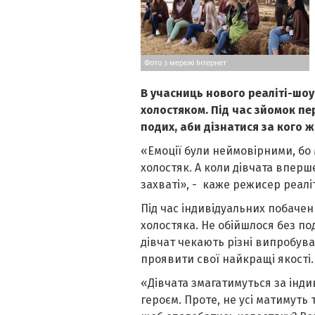
Фото з мережі Інтернет
В учасниць нового реаліті-шоу
холостяком. Під час зйомок пе
подих, аби дізнатися за кого 
«Емоції були неймовірними, бо 
холостяк. А коли дівчата вперш
захваті», - каже режисер реалі
Під час індивідуальних побаче
холостяка. Не обійшлося без под
дівчат чекають різні випробув
проявити свої найкращі якості.
«Дівчата змагатимуться за інд
героєм. Проте, не усі матимуть 