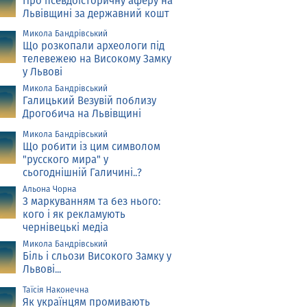
Про псевдоісторичну аферу на
Львівщині за державний кошт
Микола Бандрівський
Що розкопали археологи під
телевежею на Високому Замку
у Львові
Микола Бандрівський
Галицький Везувій поблизу
Дрогобича на Львівщині
Микола Бандрівський
Що робити із цим символом
"русского мира" у
сьогоднішній Галичині..?
Альона Чорна
З маркуванням та без нього:
кого і як рекламують
чернівецькі медіа
Микола Бандрівський
Біль і сльози Високого Замку у
Львові...
Таїсія Наконечна
Як українцям промивають