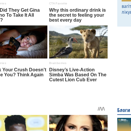
вагі
ліку
Блоги