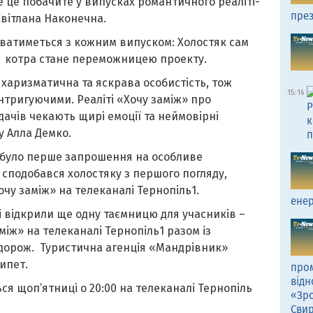
 це побачите у випусках романтичного реаліті-
през
Світлана Наконечна.
ватиметься з кожним випуском: Холостяк сам
і котра стане переможницею проекту.
харизматична та яскрава особистість, тож
15:16
нтригуючими. Реаліті «Хочу заміж» про
Р
дачів чекають щирі емоції та неймовірні
к
у Алла Демко.
п
 було перше запрошення на особливе
 сподобався холостяку з першого погляду,
чу заміж» на телеканалі Тернопіль1.
енер
 відкрили ще одну таємницю для учасників –
іж» на телеканалі Тернопіль1 разом із
дорож. Туристична агенція «Мандрівник»
ипет.
пром
відн
ся щоп’ятниці о 20:00 на телеканалі Тернопіль
«Зро
Сви