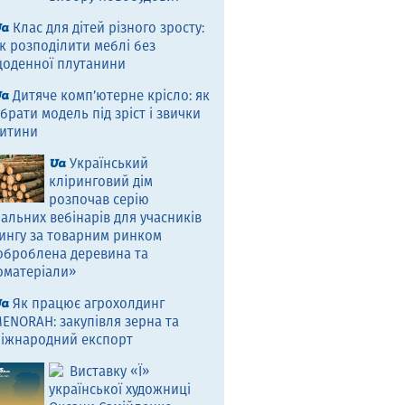
Клас для дітей різного зросту:
к розподілити меблі без
оденної плутанини
Дитяче комп’ютерне крісло: як
брати модель під зріст і звички
итини
Український
кліринговий дім
розпочав серію
альних вебінарів для учасників
ингу за товарним ринком
оброблена деревина та
оматеріали»
Як працює агрохолдинг
ENORAH: закупівля зерна та
іжнародний експорт
Виставку «Ї»
української художниці