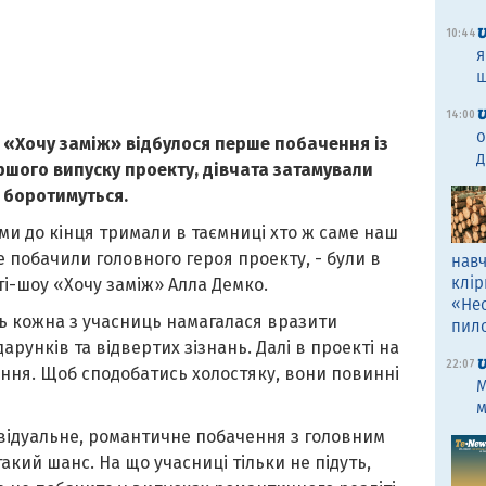
10:44
я
щ
14:00
о
 «Хочу заміж» відбулося перше побачення із
д
ршого випуску проекту, дівчата затамували
ж боротимуться.
ми до кінця тримали в таємниці хто ж саме наш
е побачили головного героя проекту, - були в
навч
клір
ті-шоу «Хочу заміж» Алла Демко.
«Не
нь кожна з учасниць намагалася вразити
пил
арунків та відвертих зізнань. Далі в проекті на
22:07
ання. Щоб сподобатись холостяку, вони повинні
M
м
ивідуальне, романтичне побачення з головним
такий шанс. На що учасниці тільки не підуть,