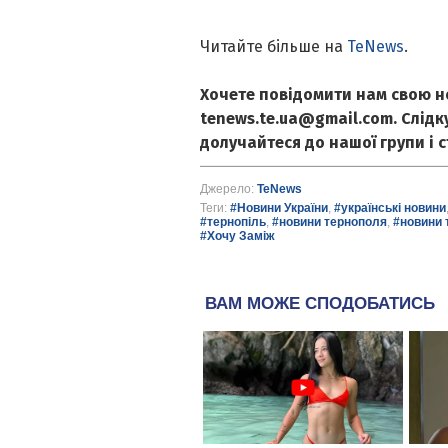
Читайте більше на
TeNews
.
Хочете повідомити нам свою н
tenews.te.ua@gmail.com. Слід
долучайтеся до нашої групи і 
Джерело:
TeNews
Теги:
#Новини України
,
#українські новини
#тернопіль
,
#новини тернополя
,
#новини 
#Хочу Заміж