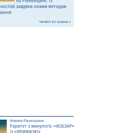
на Рівненщині: 15
тностей завдяки новим методам
вання
Читайте всі новини »
Новини Рівненщини
Раритет з минулого: «КОБЗАР»
із «ЯРИЖКОЮ»