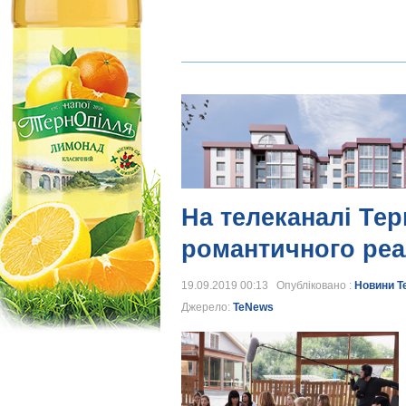
На телеканалі Те
романтичного реал
19.09.2019 00:13 Опубліковано :
Новини Т
Джерело:
TeNews