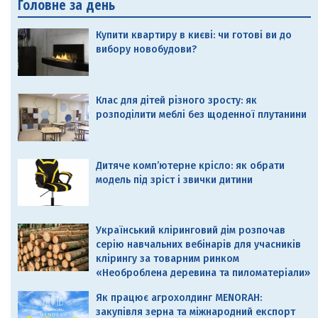
Головне за день
Купити квартиру в києві: чи готові ви до
вибору новобудови?
Клас для дітей різного зросту: як
розподілити меблі без щоденної плутанини
Дитяче комп’ютерне крісло: як обрати
модель під зріст і звички дитини
Український кліринговий дім розпочав
серію навчальних вебінарів для учасників
клірингу за товарним ринком
«Необроблена деревина та пиломатеріали»
Як працює агрохолдинг MENORAH:
закупівля зерна та міжнародний експорт