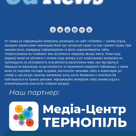
Усі права на інформаційні матеріали, розміщені на сайті «UANews» / uanews.org.ua,
захищені українським законодавством про авторське право та інші суміжні права. При
використанні, передруку інформаційних та фото-,відеоматеріалів сайту,
гіперпосилання на «UaNews» має міститися в першому абзаці тексту. Точка зору
редакції може не збігатися з точкою зору автора, а усі опубліковані матеріали не
претендують на об'єктивність та всебічність висвітлення теми, про яку йдеться.
Редакція не відповідає за достовірність та тлумачення наведеної інформації, а також
може не поділяти погляди та думки, висловлені читачами сайту в коментарях до
статей, а сам ресурс виконує винятково роль носія. Матеріали з поміткою (R)
публікуються на правах реклами. Інформаційні матеріали сайту uanews.org.ua є
інтелектуальною власністю інтернет-ресурсу