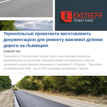
Тернопільські проектанти виготовляють
документацією для ремонту важливої ділянки
дороги на Львівщині
23.08.2021 11:49
Спеціалісти ТОВ «Експерт Проект Плюс» виготовляють проектну
документацію на поточний середній ремонт автомобільної дороги
загального користування державного значення Р-39 Броди – Тернопіль
на ділянці км 0+000 – км 31+735 (окремими ділянками), Львівсь