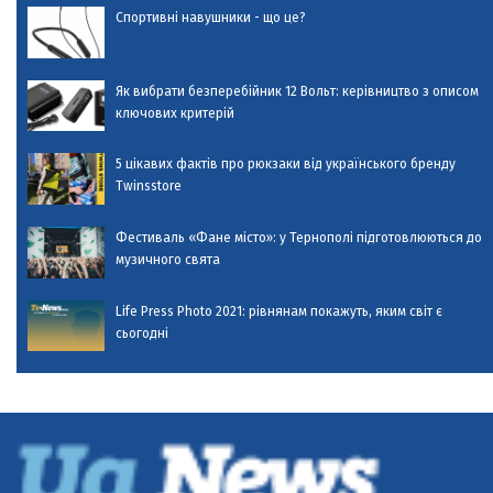
Спортивні навушники - що це?
Як вибрати безперебійник 12 Вольт: керівництво з описом
ключових критерій
5 цікавих фактів про рюкзаки від українського бренду
Twinsstore
Фестиваль «Фане місто»: у Тернополі підготовлюються до
музичного свята
Life Press Photo 2021: рівнянам покажуть, яким світ є
сьогодні