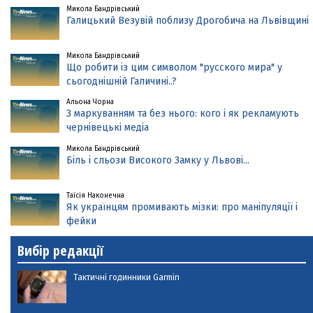
Микола Бандрівський
Галицький Везувій поблизу Дрогобича на Львівщині
Микола Бандрівський
Що робити із цим символом "русского мира" у
сьогоднішній Галичині..?
Альона Чорна
З маркуванням та без нього: кого і як рекламують
чернівецькі медіа
Микола Бандрівський
Біль і сльози Високого Замку у Львові...
Таїсія Наконечна
Як українцям промивають мізки: про маніпуляції і
фейки
Вибір редакції
Тактичні годинники Garmin