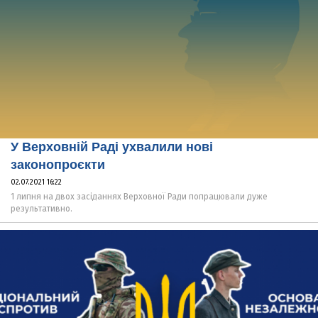
У Верховній Раді ухвалили нові
законопроєкти
02.07.2021 16:22
1 липня на двох засіданнях Верховної Ради попрацювали дуже
результативно.