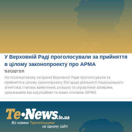
У Верховній Раді проголосували за прийняття
в цілому законопроекту про АРМА
15.07.2021 13:11
На позачерговому засіданні Верховної Ради проголосували за
прийняття в цілому законопроекту 5141 щодо діяльності Національного
агентства з питань виявлення, розшуку та управління активами,
одержаними від корупційних та інших злочинів (АРМА).