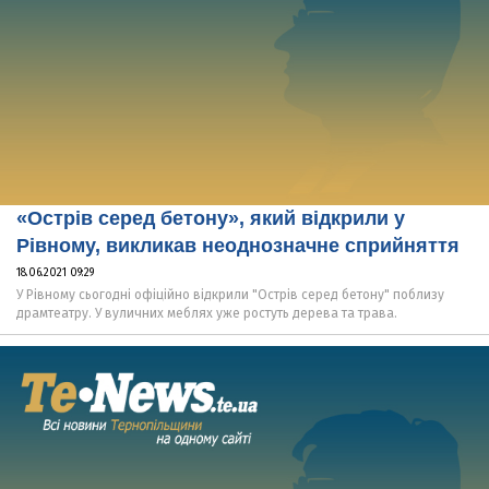
«Острів серед бетону», який відкрили у
Рівному, викликав неоднозначне сприйняття
18.06.2021 09:29
У Рівному сьогодні офіційно відкрили "Острів серед бетону" поблизу
драмтеатру. У вуличних меблях уже ростуть дерева та трава.