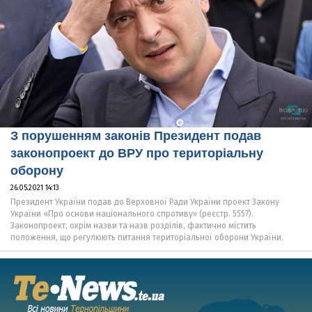
З порушенням законів Президент подав
законопроект до ВРУ про територіальну
оборону
26.05.2021 14:13
Президент України подав до Верховної Ради України проект Закону
України «Про основи національного спротиву» (реєстр. 5557).
Законопроект, окрім назви та назв розділів, фактично містить
положення, що регулюють питання територіальної оборони України.