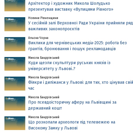
Архітектор і художник Микола Шолудько
презентував виставку «Вулицями Рівного»
Новини Рівненщини
У сесійній залі Верховної Ради України прийняли ряд
важливих законопроєктів
Альона Чорна
Виклики для чернівецьких медіа-2025: робота без
грантів, бронювання і пошук рекламодавців
Микола Бандрівський
Куди щезли скульптури руських князів із
університету у Львові..?
Микола Бандрівський
Фіякри і диліжанси у Львові: для тих, хто цінував сві
час
Микола Бандрівський
Про псевдоісторичну аферу на Львівщині за
державний кошт
Микола Бандрівський
Що розкопали археологи під телевежею на
Високому Замку у Львові