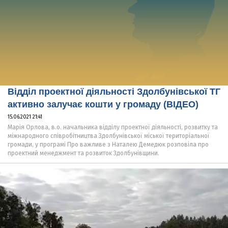
Відділ проектної діяльності Здолбунівської ТГ
активно залучає кошти у громаду (ВІДЕО)
15.06.2021 21:41
Марія Орлова, в.о. начальника відділу проектної діяльності, розвитку та
міжнародного співробітництва Здолбунівської міської територіальної
громади, у програмі Про важливе з Наталею Демедюк розповіла про
проектний менеджмент та розвиток Здолбунівщини.