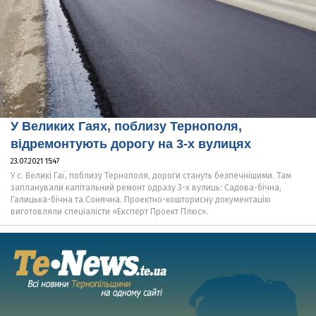
У Великих Гаях, поблизу Тернополя,
відремонтують дорогу на 3-х вулицях
23.07.2021 15:47
У с. Великі Гаї, поблизу Тернополя, дороги стануть безпечнішими. Там
запланували капітальний ремонт одразу 3-х вулиць: Садова-бічна,
Галицька-бічна та Сонячна. Проектно-кошторисну документацію
виготовляли спеціалісти «Експерт Проект Плюс».