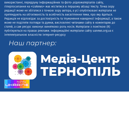
використанні, передруку інформаційних та фото-,відеоматеріалів сайту,
гіперпосилання на «UaNews» має міститися в першому абзаці тексту. Точка зору
редакції може не збігатися з точкою зору автора, а усі опубліковані матеріали не
претендують на об'єктивність та всебічність висвітлення теми, про яку йдеться.
Редакція не відповідає за достовірність та тлумачення наведеної інформації, а також
може не поділяти погляди та думки, висловлені читачами сайту в коментарях до
статей, а сам ресурс виконує винятково роль носія. Матеріали з поміткою (R)
публікуються на правах реклами. Інформаційні матеріали сайту uanews.org.ua є
інтелектуальною власністю інтернет-ресурсу