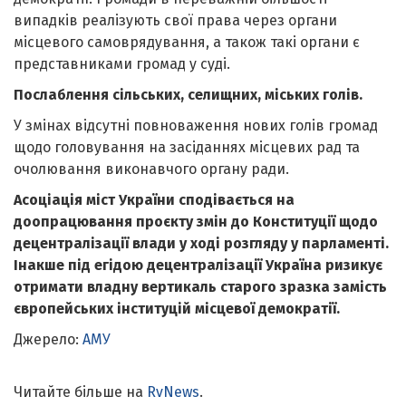
випадків реалізують свої права через органи
місцевого самоврядування, а також такі органи є
представниками громад у суді.
Послаблення сільських, селищних, міських голів.
У змінах відсутні повноваження нових голів громад
щодо головування на засіданнях місцевих рад та
очолювання виконавчого органу ради.
Асоціація міст України сподівається на
доопрацювання проєкту змін до Конституції щодо
децентралізації влади у ході розгляду у парламенті.
Інакше під егідою децентралізації Україна ризикує
отримати владну вертикаль старого зразка замість
європейських інституцій місцевої демократії.
Джерело:
АМУ
Читайте більше на
RvNews
.