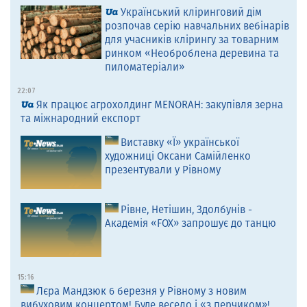
Український кліринговий дім
розпочав серію навчальних вебінарів
для учасників клірингу за товарним
ринком «Необроблена деревина та
пиломатеріали»
22:07
Як працює агрохолдинг MENORAH: закупівля зерна
та міжнародний експорт
Виставку «Ї» української
художниці Оксани Самійленко
презентували у Рівному
Рівне, Нетішин, Здолбунів -
Академія «FOX» запрошує до танцю
15:16
Лєра Мандзюк 6 березня у Рівному з новим
вибуховим концертом! Буде весело і «з перчиком»!