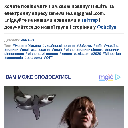
Хочете повідомити нам свою новину? Пишіть на
електронну адресу tenews.te.ua@gmail.com.
Слідкуйте за нашими новинами в
Твіттер
і
долучайтеся до нашої групи і сторінки у
Фейсбук
.
Джерело:
RvNews
Теги:
#Новини України
,
#українські новини
,
#UaNews
,
#київ
,
#україна
,
#новини
,
#політика
,
#життя
,
#події
,
#рівне
,
#новини рівного
,
#новини
рівненщини
,
#рівненські новини
,
#децентралізація
,
#2020
,
#Мінрегіон
,
#концепція
,
#реформа
,
#ОТГ