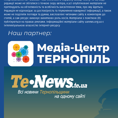
редакції може не збігатися з точкою зору автора, а усі опубліковані матеріали не
претендують на об'єктивність та всебічність висвітлення теми, про яку йдеться.
Редакція не відповідає за достовірність та тлумачення наведеної інформації, а також
може не поділяти погляди та думки, висловлені читачами сайту в коментарях до
статей, а сам ресурс виконує винятково роль носія. Матеріали з поміткою (R)
публікуються на правах реклами. Інформаційні матеріали сайту uanews.org.ua є
інтелектуальною власністю інтернет-ресурсу