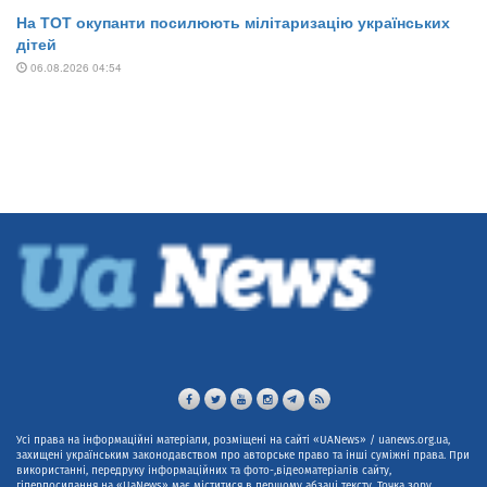
Усі права на інформаційні матеріали, розміщені на сайті «UANews» / uanews.org.ua,
захищені українським законодавством про авторське право та інші суміжні права. При
використанні, передруку інформаційних та фото-,відеоматеріалів сайту,
гіперпосилання на «UaNews» має міститися в першому абзаці тексту. Точка зору