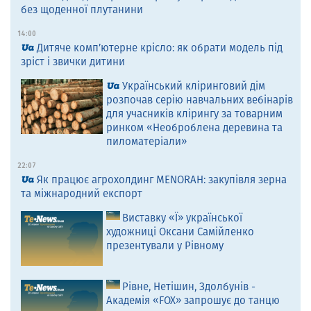
без щоденної плутанини
14:00
Дитяче комп’ютерне крісло: як обрати модель під
зріст і звички дитини
Український кліринговий дім
розпочав серію навчальних вебінарів
для учасників клірингу за товарним
ринком «Необроблена деревина та
пиломатеріали»
22:07
Як працює агрохолдинг MENORAH: закупівля зерна
та міжнародний експорт
Виставку «Ї» української
художниці Оксани Самійленко
презентували у Рівному
Рівне, Нетішин, Здолбунів -
Академія «FOX» запрошує до танцю