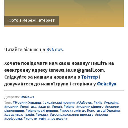
Фото з мережі Інтернет
Читайте більше на
RvNews
.
Хочете повідомити нам свою новину? Пишіть на
електронну адресу tenews.te.ua@gmail.com.
Слідкуйте за нашими новинами в
Твіттер
і
долучайтеся до нашої групи і сторінки у
Фейсбук
.
Джерело:
RvNews
Теги:
#Новини України
,
#українські новини
,
#UaNews
,
#київ
,
#україна
,
#новини
,
#політика
,
#життя
,
#події
,
#рівне
,
#новини рівного
,
#новини
рівненщини
,
#рівненські новини
,
#проєкт змін до Конституції України
,
#децентралізація
,
#влада
,
#доопрацювання проєкту
,
#проект
,
#реформа
,
#конституція
,
#президент