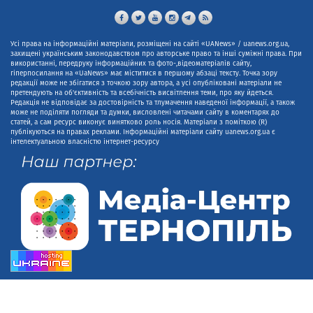
Усі права на інформаційні матеріали, розміщені на сайті «UANews» / uanews.org.ua,
захищені українським законодавством про авторське право та інші суміжні права. При
використанні, передруку інформаційних та фото-,відеоматеріалів сайту,
гіперпосилання на «UaNews» має міститися в першому абзаці тексту. Точка зору
редакції може не збігатися з точкою зору автора, а усі опубліковані матеріали не
претендують на об'єктивність та всебічність висвітлення теми, про яку йдеться.
Редакція не відповідає за достовірність та тлумачення наведеної інформації, а також
може не поділяти погляди та думки, висловлені читачами сайту в коментарях до
статей, а сам ресурс виконує винятково роль носія. Матеріали з поміткою (R)
публікуються на правах реклами. Інформаційні матеріали сайту uanews.org.ua є
інтелектуальною власністю інтернет-ресурсу