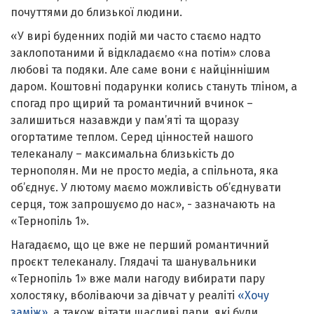
почуттями до близької людини.
«У вирі буденних подій ми часто стаємо надто
заклопотаними й відкладаємо «на потім» слова
любові та подяки. Але саме вони є найціннішим
даром. Коштовні подарунки колись стануть тліном, а
спогад про щирий та романтичний вчинок –
залишиться назавжди у пам’яті та щоразу
огортатиме теплом. Серед цінностей нашого
телеканалу – максимальна близькість до
тернополян. Ми не просто медіа, а спільнота, яка
об’єднує. У лютому маємо можливість об’єднувати
серця, тож запрошуємо до нас», - зазначають на
«Тернопіль 1».
Нагадаємо, що це вже не перший романтичний
проєкт телеканалу. Глядачі та шанувальники
«Тернопіль 1» вже мали нагоду вибирати пару
холостяку, вболіваючи за дівчат у реаліті
«Хочу
заміж»
, а також вітати щасливі пари, які були