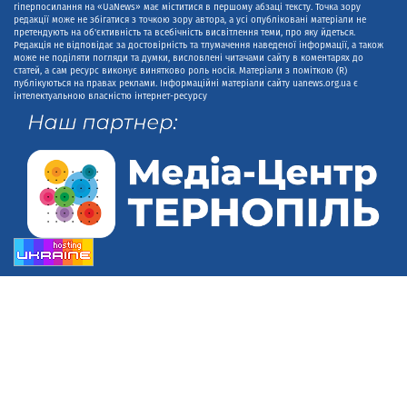
гіперпосилання на «UaNews» має міститися в першому абзаці тексту. Точка зору
редакції може не збігатися з точкою зору автора, а усі опубліковані матеріали не
претендують на об'єктивність та всебічність висвітлення теми, про яку йдеться.
Редакція не відповідає за достовірність та тлумачення наведеної інформації, а також
може не поділяти погляди та думки, висловлені читачами сайту в коментарях до
статей, а сам ресурс виконує винятково роль носія. Матеріали з поміткою (R)
публікуються на правах реклами. Інформаційні матеріали сайту uanews.org.ua є
інтелектуальною власністю інтернет-ресурсу