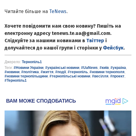
Читайте більше на
TeNews
.
Хочете повідомити нам свою новину? Пишіть на
електронну адресу tenews.te.ua@gmail.com.
Слідкуйте за нашими новинами в
Твіттер
і
долучайтеся до нашої групи і сторінки у
Фейсбук
.
Джерело:
Тернопіль1
Теги:
#Новини України
,
#українські новини
,
#UaNews
,
#київ
,
#україна
,
#новини
,
#політика
,
#життя
,
#події
,
#тернопіль
,
#новини тернополя
,
#новини тернопільщини
,
#тернопільські новини
,
#весілля
,
#проект
,
#Тернопіль1