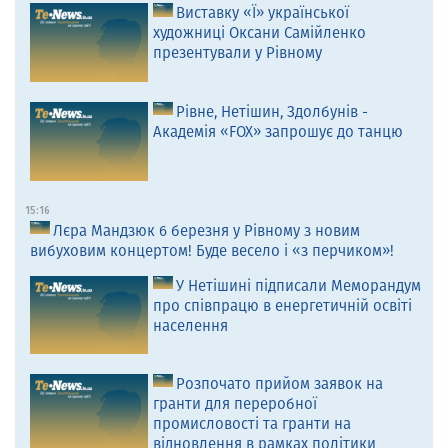
Виставку «Ї» української
художниці Оксани Самійленко
презентували у Рівному
Рівне, Нетішин, Здолбунів -
Академія «FOX» запрошує до танцю
15:16
Лєра Мандзюк 6 березня у Рівному з новим
вибуховим концертом! Буде весело і «з перчиком»!
У Нетішині підписали Меморандум
про співпрацю в енергетичній освіті
населення
Розпочато прийом заявок на
гранти для переробної
промисловості та гранти на
відновлення в рамках політики