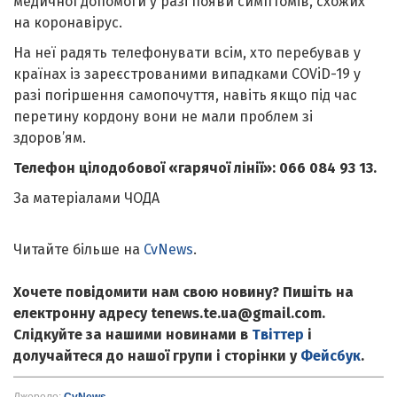
медичної допомоги у разі появи симптомів, схожих
на коронавірус.
На неї радять телефонувати всім, хто перебував у
країнах із зареєстрованими випадками COViD-19 у
разі погіршення самопочуття, навіть якщо під час
перетину кордону вони не мали проблем зі
здоров’ям.
Телефон цілодобової «гарячої лінії»: 066 084 93 13.
За матеріалами ЧОДА
Читайте більше на
CvNews
.
Хочете повідомити нам свою новину? Пишіть на
електронну адресу tenews.te.ua@gmail.com.
Слідкуйте за нашими новинами в
Твіттер
і
долучайтеся до нашої групи і сторінки у
Фейсбук
.
Джерело:
CvNews