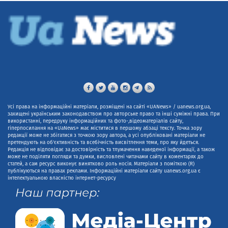
Усі права на інформаційні матеріали, розміщені на сайті «UANews» / uanews.org.ua,
захищені українським законодавством про авторське право та інші суміжні права. При
використанні, передруку інформаційних та фото-,відеоматеріалів сайту,
гіперпосилання на «UaNews» має міститися в першому абзаці тексту. Точка зору
редакції може не збігатися з точкою зору автора, а усі опубліковані матеріали не
претендують на об'єктивність та всебічність висвітлення теми, про яку йдеться.
Редакція не відповідає за достовірність та тлумачення наведеної інформації, а також
може не поділяти погляди та думки, висловлені читачами сайту в коментарях до
статей, а сам ресурс виконує винятково роль носія. Матеріали з поміткою (R)
публікуються на правах реклами. Інформаційні матеріали сайту uanews.org.ua є
інтелектуальною власністю інтернет-ресурсу