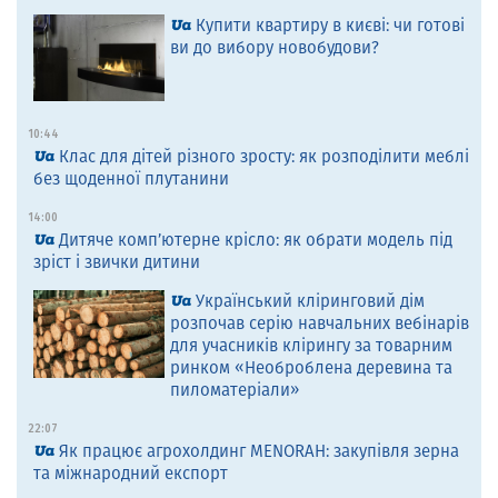
Купити квартиру в києві: чи готові
ви до вибору новобудови?
10:44
Клас для дітей різного зросту: як розподілити меблі
без щоденної плутанини
14:00
Дитяче комп’ютерне крісло: як обрати модель під
зріст і звички дитини
Український кліринговий дім
розпочав серію навчальних вебінарів
для учасників клірингу за товарним
ринком «Необроблена деревина та
пиломатеріали»
22:07
Як працює агрохолдинг MENORAH: закупівля зерна
та міжнародний експорт