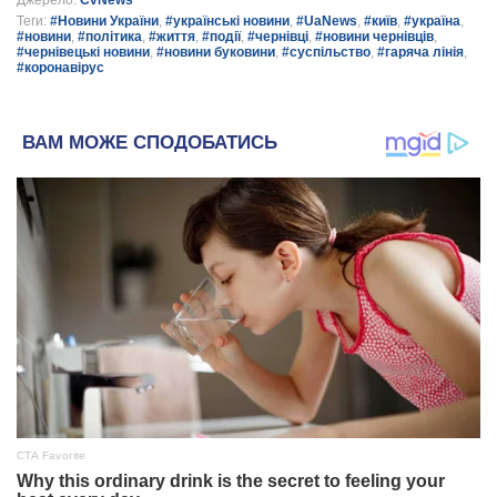
Теги:
#Новини України
,
#українські новини
,
#UaNews
,
#київ
,
#україна
,
#новини
,
#політика
,
#життя
,
#події
,
#чернівці
,
#новини чернівців
,
#чернівецькі новини
,
#новини буковини
,
#суспільство
,
#гаряча лінія
,
#коронавірус