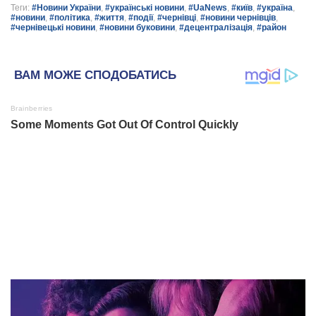
Теги:
#Новини України
,
#українські новини
,
#UaNews
,
#київ
,
#україна
,
#новини
,
#політика
,
#життя
,
#події
,
#чернівці
,
#новини чернівців
,
#чернівецькі новини
,
#новини буковини
,
#децентралізація
,
#район