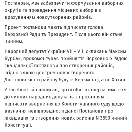
Постанови, має забезпечити формування виборчих
округів та проведення місцевих виборів з
врахуванням новоутворених районів.
Проект постанови мають підписати голова
Верховної Ради та Президент. Після цього він стане
чинним.
Народний депутат України VII – VIII скликань Максим
Бурбак, прокоментував прийняття Верховною Радою
скандальної постанови про створення районів,
згідно з якою центром новоствореного
Дністровського району будуть Кельменці, а не Хотин.
У Facebook він написав, що особисто звертатиметься
до чинних народних депутатів з проханням
підписати звернення до Конституційного суду щодо
визнання невідповідності даної Постанови про
ліквідацію та створення нових районів N 3650 чинній
Конституції.