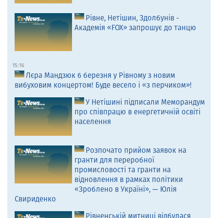
Рівне, Нетішин, Здолбунів -
Академія «FOX» запрошує до танцю
15:16
Лєра Мандзюк 6 березня у Рівному з новим
вибуховим концертом! Буде весело і «з перчиком»!
У Нетішині підписали Меморандум
про співпрацю в енергетичній освіті
населення
Розпочато прийом заявок на
гранти для переробної
промисловості та гранти на
відновлення в рамках політики
«Зроблено в Україні», — Юлія
Свириденко
Рівненській митниці відбулася