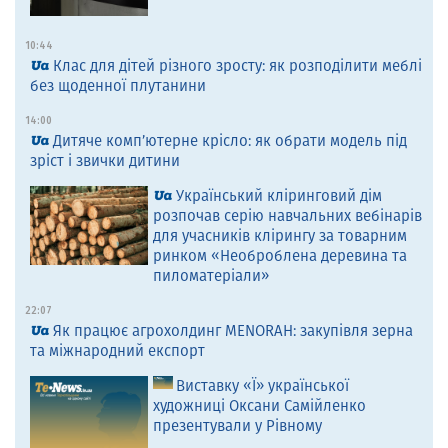
10:44
Клас для дітей різного зросту: як розподілити меблі
без щоденної плутанини
14:00
Дитяче комп’ютерне крісло: як обрати модель під
зріст і звички дитини
Український кліринговий дім
розпочав серію навчальних вебінарів
для учасників клірингу за товарним
ринком «Необроблена деревина та
пиломатеріали»
22:07
Як працює агрохолдинг MENORAH: закупівля зерна
та міжнародний експорт
Виставку «Ї» української
художниці Оксани Самійленко
презентували у Рівному