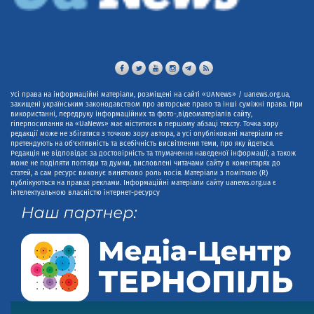
Усі права на інформаційні матеріали, розміщені на сайті «UANews» / uanews.org.ua,
захищені українським законодавством про авторське право та інші суміжні права. При
використанні, передруку інформаційних та фото-,відеоматеріалів сайту,
гіперпосилання на «UaNews» має міститися в першому абзаці тексту. Точка зору
редакції може не збігатися з точкою зору автора, а усі опубліковані матеріали не
претендують на об'єктивність та всебічність висвітлення теми, про яку йдеться.
Редакція не відповідає за достовірність та тлумачення наведеної інформації, а також
може не поділяти погляди та думки, висловлені читачами сайту в коментарях до
статей, а сам ресурс виконує винятково роль носія. Матеріали з поміткою (R)
публікуються на правах реклами. Інформаційні матеріали сайту uanews.org.ua є
інтелектуальною власністю інтернет-ресурсу