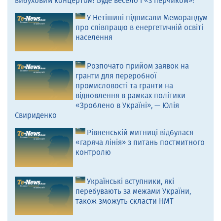
вибуховим концертом! Буде весело і «з перчиком»!
У Нетішині підписали Меморандум
про співпрацю в енергетичній освіті
населення
Розпочато прийом заявок на
гранти для переробної
промисловості та гранти на
відновлення в рамках політики
«Зроблено в Україні», — Юлія
Свириденко
Рівненській митниці відбулася
«гаряча лінія» з питань постмитного
контролю
Українські вступники, які
перебувають за межами України,
також зможуть скласти НМТ