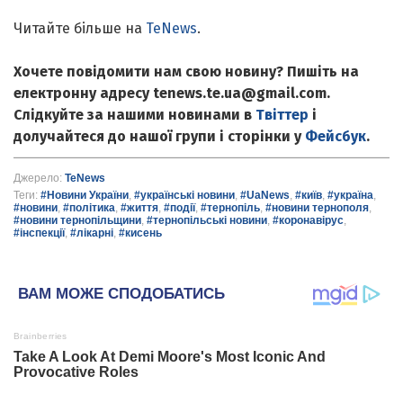
Читайте більше на
TeNews
.
Хочете повідомити нам свою новину? Пишіть на
електронну адресу tenews.te.ua@gmail.com.
Слідкуйте за нашими новинами в
Твіттер
і
долучайтеся до нашої групи і сторінки у
Фейсбук
.
Джерело:
TeNews
Теги:
#Новини України
,
#українські новини
,
#UaNews
,
#київ
,
#україна
,
#новини
,
#політика
,
#життя
,
#події
,
#тернопіль
,
#новини тернополя
,
#новини тернопільщини
,
#тернопільські новини
,
#коронавірус
,
#інспекції
,
#лікарні
,
#кисень