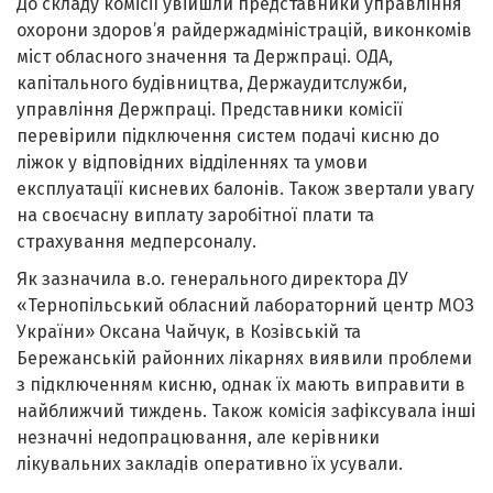
До складу комісії увійшли представники управління
охорони здоров’я райдержадміністрацій, виконкомів
міст обласного значення та Держпраці. ОДА,
капітального будівництва, Держаудитслужби,
управління Держпраці. Представники комісії
перевірили підключення систем подачі кисню до
ліжок у відповідних відділеннях та умови
експлуатації кисневих балонів. Також звертали увагу
на своєчасну виплату заробітної плати та
страхування медперсоналу.
Як зазначила в.о. генерального директора ДУ
«Тернопільський обласний лабораторний центр МОЗ
України» Оксана Чайчук, в Козівській та
Бережанській районних лікарнях виявили проблеми
з підключенням кисню, однак їх мають виправити в
найближчий тиждень. Також комісія зафіксувала інші
незначні недопрацювання, але керівники
лікувальних закладів оперативно їх усували.