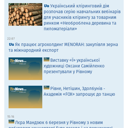
Український кліринговий дім
розпочав серію навчальних вебінарів
для учасників клірингу за товарним
ринком «Необроблена деревина та
пиломатеріали»
22:07
Як працює агрохолдинг MENORAH: закупівля зерна
та міжнародний експорт
Виставку «Ї» української
художниці Оксани Самійленко
презентували у Рівному
Рівне, Нетішин, Здолбунів -
Академія «FOX» запрошує до танцю
15:16
Лєра Мандзюк 6 березня у Рівному з новим