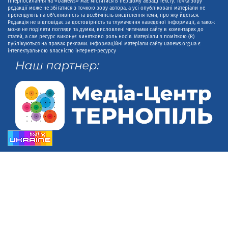
гіперпосилання на «UaNews» має міститися в першому абзаці тексту. Точка зору
редакції може не збігатися з точкою зору автора, а усі опубліковані матеріали не
претендують на об'єктивність та всебічність висвітлення теми, про яку йдеться.
Редакція не відповідає за достовірність та тлумачення наведеної інформації, а також
може не поділяти погляди та думки, висловлені читачами сайту в коментарях до
статей, а сам ресурс виконує винятково роль носія. Матеріали з поміткою (R)
публікуються на правах реклами. Інформаційні матеріали сайту uanews.org.ua є
інтелектуальною власністю інтернет-ресурсу