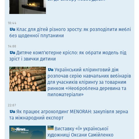
10:44
Клас для дітей різного зросту: як розподілити меблі
без щоденної плутанини
14:00
Дитяче комп’ютерне крісло: як обрати модель під
зріст і звички дитини
Український кліринговий дім
розпочав серію навчальних вебінарів
для учасників клірингу за товарним
ринком «Необроблена деревина та
пиломатеріали»
22:07
Як працює агрохолдинг MENORAH: закупівля зерна
та міжнародний експорт
Виставку «Ї» української
художниці Оксани Самійленко