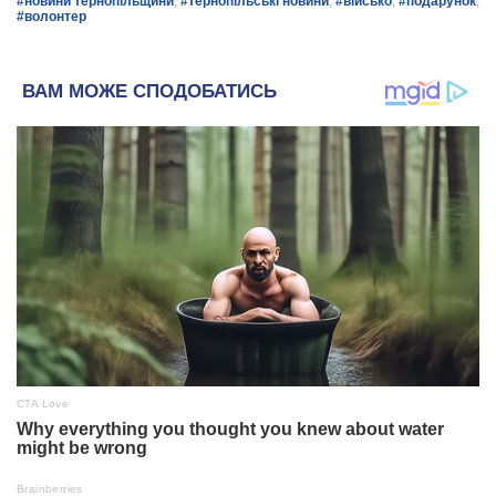
#новини тернопільщини
,
#тернопільські новини
,
#військо
,
#подарунок
,
#волонтер