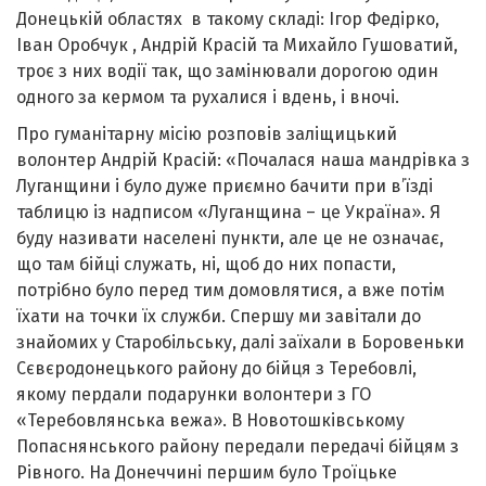
Донецькій областях в такому складі: Ігор Федірко,
Іван Оробчук , Андрій Красій та Михайло Гушоватий,
троє з них водії так, що замінювали дорогою один
одного за кермом та рухалися і вдень, і вночі.
Про гуманітарну місію розповів заліщицький
волонтер Андрій Красій: «Почалася наша мандрівка з
Луганщини і було дуже приємно бачити при в’їзді
таблицю із надписом «Луганщина – це Україна». Я
буду називати населені пункти, але це не означає,
що там бійці служать, ні, щоб до них попасти,
потрібно було перед тим домовлятися, а вже потім
їхати на точки їх служби. Спершу ми завітали до
знайомих у Старобільську, далі заїхали в Боровеньки
Сєвєродонецького району до бійця з Теребовлі,
якому пердали подарунки волонтери з ГО
«Теребовлянська вежа». В Новотошківському
Попаснянського району передали передачі бійцям з
Рівного. На Донеччині першим було Троїцьке