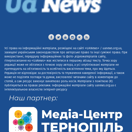
Усі права на інформаційні матеріали, розміщені на сайті «UANews» / uanews.org.ua,
захищені українським законодавством про авторське право та інші суміжні права. При
використанні, передруку інформаційних та фото-,відеоматеріалів сайту,
гіперпосилання на «UaNews» має міститися в першому абзаці тексту. Точка зору
редакції може не збігатися з точкою зору автора, а усі опубліковані матеріали не
претендують на об'єктивність та всебічність висвітлення теми, про яку йдеться.
Редакція не відповідає за достовірність та тлумачення наведеної інформації, а також
може не поділяти погляди та думки, висловлені читачами сайту в коментарях до
статей, а сам ресурс виконує винятково роль носія. Матеріали з поміткою (R)
публікуються на правах реклами. Інформаційні матеріали сайту uanews.org.ua є
інтелектуальною власністю інтернет-ресурсу