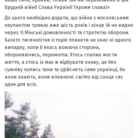
брудній війні! Слава Україні! Героям слава!»
До цього необхідно додати, що війна з московським
окупантом триває вже шість років і кінця їй не видно
через ті Мінські домовленості та стратегію оборони.
Багато тисячолітня історія планети не знає ні одного
випадку, коли б якась воююча сторона,
обороняючись, перемогла. Хтось спалює мости
життя, а хтось їх має ж відбувати знову, це без
сумніву колись таки та здійснять саме українці, бо
вони знають, вони впевнені: світло від сонця сяє
одне для всіх.