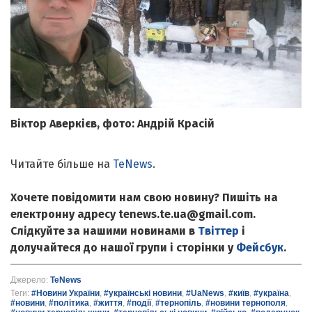
Віктор Аверкієв, фото: Андрій Красій
Читайте більше на
TeNews
.
Хочете повідомити нам свою новину? Пишіть на
електронну адресу tenews.te.ua@gmail.com.
Слідкуйте за нашими новинами в
Твіттер
і
долучайтеся до нашої групи і сторінки у
Фейсбук
.
Джерело:
TeNews
Теги:
#Новини України
,
#українські новини
,
#UaNews
,
#київ
,
#україна
,
#новини
,
#політика
,
#життя
,
#події
,
#тернопіль
,
#новини тернополя
,