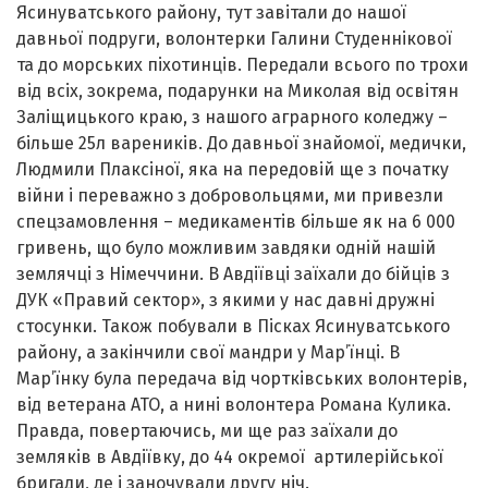
Ясинуватського району, тут завітали до нашої
давньої подруги, волонтерки Галини Студеннікової
та до морських піхотинців. Передали всього по трохи
від всіх, зокрема, подарунки на Миколая від освітян
Заліщицького краю, з нашого аграрного коледжу –
більше 25л вареників. До давньої знайомої, медички,
Людмили Плаксіної, яка на передовій ще з початку
війни і переважно з добровольцями, ми привезли
спецзамовлення – медикаментів більше як на 6 000
гривень, що було можливим завдяки одній нашій
землячці з Німеччини. В Авдіївці заїхали до бійців з
ДУК «Правий сектор», з якими у нас давні дружні
стосунки. Також побували в Пісках Ясинуватського
району, а закінчили свої мандри у Мар’їнці. В
Мар’їнку була передача від чортківських волонтерів,
від ветерана АТО, а нині волонтера Романа Кулика.
Правда, повертаючись, ми ще раз заїхали до
земляків в Авдіївку, до 44 окремої артилерійської
бригади, де і заночували другу ніч.