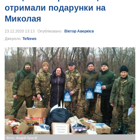
отримали подарунки на
Миколая
23.12.2020 13:13 Опубліковано :
Віктор Аверкієв
Джерело:
TeNews
Фото: Андрій Красій