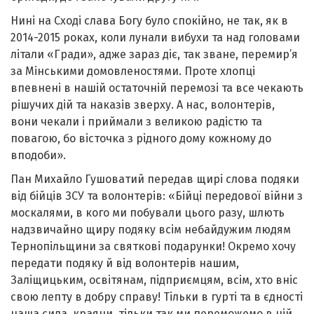
Нині на Сході слава Богу було спокійно, не так, як в
2014-2015 роках, коли лунали вибухи та над головами
літали «Гради», адже зараз діє, так зване, перемир’я
за Мінськими домовленостями. Проте хлопці
впевнені в нашій остаточній перемозі та все чекають
рішучих дій та наказів зверху. А нас, волонтерів,
вони чекали і приймали з великою радістю та
повагою, бо вісточка з рідного дому кожному до
вподоби».
Пан Михайло Гушоватий передав щирі слова подяки
від бійців ЗСУ та волонтерів: «Бійці передової війни з
москалями, в кого ми побували цього разу, шлють
надзвичайно щиру подяку всім небайдужим людям
Тернопільщини за святкові подарунки! Окремо хочу
передати подяку й від волонтерів нашим,
Заліщицьким, освітянам, підприємцям, всім, хто вніс
свою лепту в добру справу! Тільки в гурті та в єдності
наша сила, краяни, тільки так ми переможемо в цій