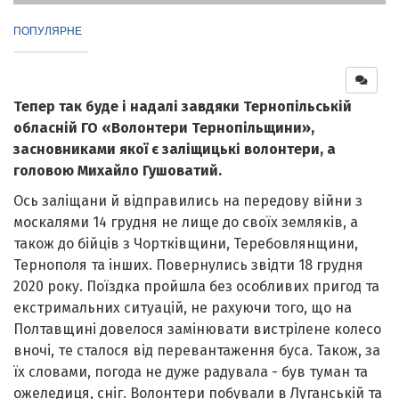
ПОПУЛЯРНЕ
Тепер так буде і надалі завдяки Тернопільській
обласній ГО «Волонтери Тернопільщини»,
засновниками якої є заліщицькі волонтери, а
головою Михайло Гушоватий.
Ось заліщани й відправились на передову війни з
москалями 14 грудня не лище до своїх земляків, а
також до бійців з Чортківщини, Теребовлянщини,
Тернополя та інших. Повернулись звідти 18 грудня
2020 року. Поїздка пройшла без особливих пригод та
екстримальних ситуацій, не рахуючи того, що на
Полтавщині довелося замінювати вистрілене колесо
вночі, те сталося від перевантаження буса. Також, за
їх словами, погода не дуже радувала - був туман та
ожеледиця, сніг. Волонтери побували в Луганській та