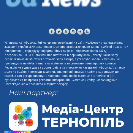
Усі права на інформаційні матеріали, розміщені на сайті «UANews» / uanews.org.ua,
захищені українським законодавством про авторське право та інші суміжні права. При
використанні, передруку інформаційних та фото-,відеоматеріалів сайту,
гіперпосилання на «UaNews» має міститися в першому абзаці тексту. Точка зору
редакції може не збігатися з точкою зору автора, а усі опубліковані матеріали не
претендують на об'єктивність та всебічність висвітлення теми, про яку йдеться.
Редакція не відповідає за достовірність та тлумачення наведеної інформації, а також
може не поділяти погляди та думки, висловлені читачами сайту в коментарях до
статей, а сам ресурс виконує винятково роль носія. Матеріали з поміткою (R)
публікуються на правах реклами. Інформаційні матеріали сайту uanews.org.ua є
інтелектуальною власністю інтернет-ресурсу