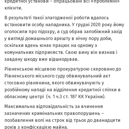
кредитної установи – опрацьовані всі «проблемні»
клієнти.
В результаті такої злагодженої роботи вдалось
встановити особу нападника. У грудні 2020 року йому
оголосили про підозру, а суд обрав запобіжний захід
у вигляді домашнього арешту в нічну пору доби,
оскільки вдень юнак працює на одному з
комунальних підприємств. Свою вину він визнав і
завдану шкоду вже відшкодував.
Рівненською місцевою прокуратурою скеровано до
Рівненського міського суду обвинувальний акт
стосовно рівнянина, якого обвинувачують у
розбійному нападі на відділення кредитної спілки в
обласному центрі (ч. 1 ч.3 ст. 187 КК України).
Максимальна відповідальність за вчинення
зазначених кримінальних правопорушень –
позбавлення волі на строк від трьох до дванадцяти
років з конфіскацією майна.