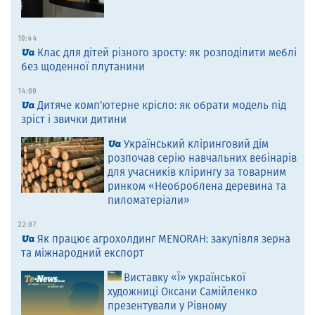
10:44
Клас для дітей різного зросту: як розподілити меблі
без щоденної плутанини
14:00
Дитяче комп’ютерне крісло: як обрати модель під
зріст і звички дитини
Український кліринговий дім
розпочав серію навчальних вебінарів
для учасників клірингу за товарним
ринком «Необроблена деревина та
пиломатеріали»
22:07
Як працює агрохолдинг MENORAH: закупівля зерна
та міжнародний експорт
Виставку «Ї» української
художниці Оксани Самійленко
презентували у Рівному