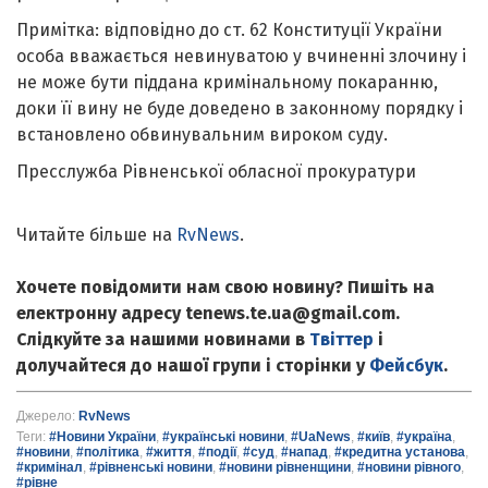
Примітка: відповідно до ст. 62 Конституції України
особа вважається невинуватою у вчиненні злочину і
не може бути піддана кримінальному покаранню,
доки її вину не буде доведено в законному порядку і
встановлено обвинувальним вироком суду.
Пресслужба Рівненської обласної прокуратури
Читайте більше на
RvNews
.
Хочете повідомити нам свою новину? Пишіть на
електронну адресу tenews.te.ua@gmail.com.
Слідкуйте за нашими новинами в
Твіттер
і
долучайтеся до нашої групи і сторінки у
Фейсбук
.
Джерело:
RvNews
Теги:
#Новини України
,
#українські новини
,
#UaNews
,
#київ
,
#україна
,
#новини
,
#політика
,
#життя
,
#події
,
#суд
,
#напад
,
#кредитна установа
,
#кримінал
,
#рівненські новини
,
#новини рівненщини
,
#новини рівного
,
#рівне