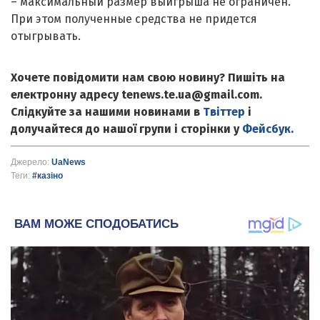
– максимальный размер выигрыша не ограничен.
При этом полученные средства не придется
отыгрывать.
Хочете повідомити нам свою новину? Пишіть на
електронну адресу tenews.te.ua@gmail.com.
Слідкуйте за нашими новинами в
Твіттер
і
долучайтеся до нашої групи і сторінки у
Фейсбук
.
Джерело:
UaNews
Теги:
#казіно