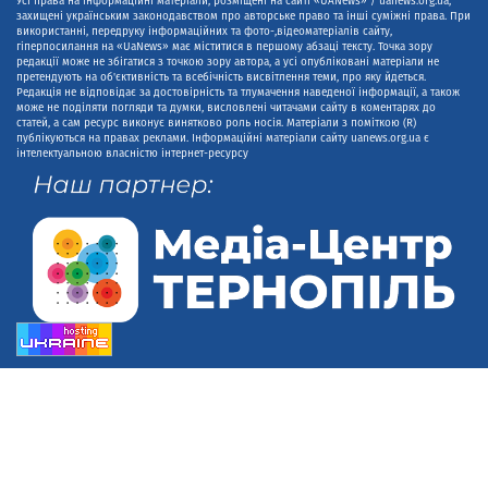
Усі права на інформаційні матеріали, розміщені на сайті «UANews» / uanews.org.ua,
захищені українським законодавством про авторське право та інші суміжні права. При
використанні, передруку інформаційних та фото-,відеоматеріалів сайту,
гіперпосилання на «UaNews» має міститися в першому абзаці тексту. Точка зору
редакції може не збігатися з точкою зору автора, а усі опубліковані матеріали не
претендують на об'єктивність та всебічність висвітлення теми, про яку йдеться.
Редакція не відповідає за достовірність та тлумачення наведеної інформації, а також
може не поділяти погляди та думки, висловлені читачами сайту в коментарях до
статей, а сам ресурс виконує винятково роль носія. Матеріали з поміткою (R)
публікуються на правах реклами. Інформаційні матеріали сайту uanews.org.ua є
інтелектуальною власністю інтернет-ресурсу