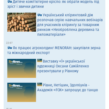
Дитяче комп’ютерне крісло: як обрати модель під
зріст і звички дитини
Український кліринговий дім
розпочав серію навчальних вебінарів
для учасників клірингу за товарним
ринком «Необроблена деревина та
пиломатеріали»
22:07
Як працює агрохолдинг MENORAH: закупівля зерна
та міжнародний експорт
Виставку «Ї» української
художниці Оксани Самійленко
презентували у Рівному
Рівне, Нетішин, Здолбунів -
Академія «FOX» запрошує до танцю