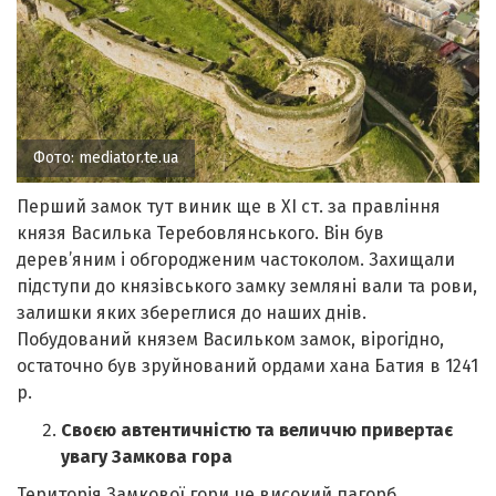
Фото:
mediator.te.ua
Перший замок тут виник ще в ХІ ст. за правління
князя Василька Теребовлянського. Він був
дерев’яним і обгородженим частоколом. Захищали
підступи до князівського замку земляні вали та рови,
залишки яких збереглися до наших днів.
Побудований князем Васильком замок, вірогідно,
остаточно був зруйнований ордами хана Батия в 1241
р.
Своєю автентичністю та величчю привертає
увагу Замкова гора
Територія Замкової гори це високий пагорб,