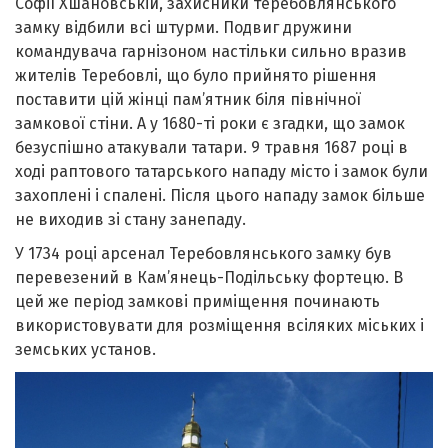
Софії Хшановській, захисники теребовлянського
замку відбили всі штурми. Подвиг дружини
командувача гарнізоном настільки сильно вразив
жителів Теребовлі, що було прийнято рішення
поставити цій жінці пам’ятник біля північної
замкової стіни. А у 1680-ті роки є згадки, що замок
безуспішно атакували татари. 9 травня 1687 році в
ході раптового татарського нападу місто і замок були
захоплені і спалені. Після цього нападу замок більше
не виходив зі стану занепаду.
У 1734 році арсенал Теребовлянського замку був
перевезений в Кам’янець-Подільську фортецю. В
цей же період замкові приміщення починають
використовувати для розміщення всіляких міських і
земських установ.