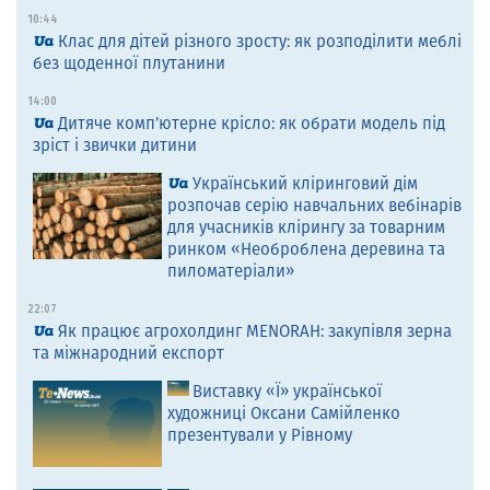
10:44
Клас для дітей різного зросту: як розподілити меблі
без щоденної плутанини
14:00
Дитяче комп’ютерне крісло: як обрати модель під
зріст і звички дитини
Український кліринговий дім
розпочав серію навчальних вебінарів
для учасників клірингу за товарним
ринком «Необроблена деревина та
пиломатеріали»
22:07
Як працює агрохолдинг MENORAH: закупівля зерна
та міжнародний експорт
Виставку «Ї» української
художниці Оксани Самійленко
презентували у Рівному