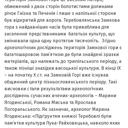
обмежений з двох сторін болотистими долинами
річок Гнізна та Печенія і лише з напільної сторони
був відкритий для ворога. Теребовлянська Замкова
гора з найдавніших часів була приваблива для
заселення представниками багатьох культур, що
змінювали одна одну протягом тисячоліть. Згідно
археологічних досліджень територія Замкової гори є
багатошаровою пам’яткою де були знайдені зразки
матеріалів, що належать до трипільського періоду, а
також пізніші знахідки висоцької культури. В кінці ІХ
– на початку Х ст. на Замковій Горі вже існував
общинний центр пізньословянського періоду. Такі
висновки стали результатами археологічних
досліджень сучасних вчених-археологів – Марини
Ягодинської, Романа Миська та Ярослава
Погоральського. Як зазначає, археолог Марина
Ягодинська: «Підґрунтям княжої Теребовлі були
пам’ятки культури Лука-Райковецька, навколо яких