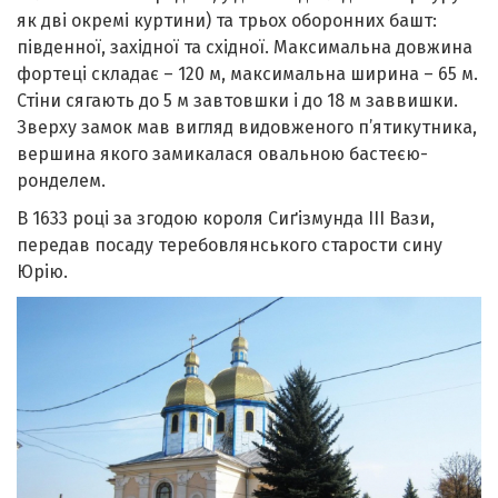
як дві окремі куртини) та трьох оборонних башт:
південної, західної та східної. Максимальна довжина
фортеці складає – 120 м, максимальна ширина – 65 м.
Стіни сягають до 5 м завтовшки і до 18 м заввишки.
Зверху замок мав вигляд видовженого п’ятикутника,
вершина якого замикалася овальною бастеєю-
ронделем.
В 1633 році за згодою короля Сиґізмунда III Вази,
передав посаду теребовлянського старости сину
Юрію.