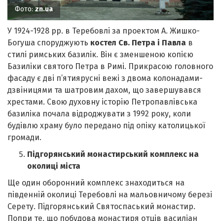
Фото:
zn.ua
У 1924-1928 рр. в Теребовлі за проектом А. Жишко-
Богуша споруджують
костел Св. Петра і Павла
в
стилі римських базилік. Він є зменшеною копією
Базиліки святого Петра в Римі. Прикрасою головного
фасаду є дві п’ятиярусні вежі з двома колонадами-
дзвіницями та шатровим дахом, що завершувався
хрестами. Свою духовну історію Петропавлівська
базиліка почала відроджувати з 1992 року, коли
будівлю храму було передано під опіку католицької
громади.
Підгорянський монастирський комплекс на
околиці міста
Ще один оборонний комплекс знаходиться на
південній околиці Теребовлі на мальовничому березі
Серету. Підгорянський Святоспаський монастир.
Попри те, що побудова монастиря отців василіан