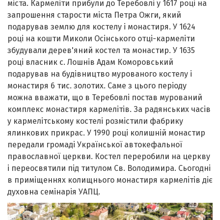
міста. Кармеліти прибули до Теребовлі у 1617 році на
запрошення старости міста Петра Ожги, який
подарував землю для костелу і монастиря. У 1624
році на кошти Миколи Осінського отці-кармеліти
збудували дерев'яний костел та монастир. У 1635
році власник с. Лошнів Адам Коморовський
подарував на будівництво мурованого костелу і
монастиря 6 тис. золотих. Саме з цього періоду
можна вважати, що в Теребовлі постав мурований
комплекс монастиря кармелітів. За радянських часів
у кармелітському костелі розмістили фабрику
ялинкових прикрас. У 1990 році колишній монастир
передали громаді Української автокефальної
православної церкви. Костел переробили на церкву
і переосвятили під титулом Св. Володимира. Сьогодні
в приміщеннях колищнього монастиря кармелітів діє
духовна семінарія УАПЦ.