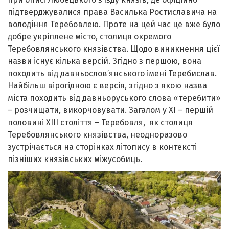
підтверджувалися права Василька Ростиславича на
володіння Теребовлею. Проте на цей час це вже було
добре укріплене місто, столиця окремого
Теребовлянського князівства. Щодо виникнення цієї
назви існує кілька версій. Згідно з першою, вона
походить від давньослов’янського імені Теребислав.
Найбільш вірогідною є версія, згідно з якою назва
міста походить від давньоруського слова «теребити»
– розчищати, викорчовувати. Загалом у ХІ – першій
половині ХІІІ століття – Теребовля, як столиця
Теребовлянського князівства, неодноразово
зустрічається на сторінках літопису в контексті
пізніших князівських міжусобиць.