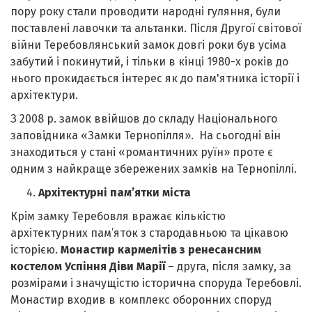
пору року стали проводити народні гуляння, були
поставлені лавочки та альтанки. Після Другої світової
війни Теребовлянський замок довгі роки був усіма
забутий і покинутий, і тільки в кінці 1980-х років до
нього прокидається інтерес як до пам'ятника історії і
архітектури.
З 2008 р. замок ввійшов до складу Національного
заповідника «Замки Тернопілля». На сьогодні він
знаходиться у стані «романтичних руїн» проте є
одним з найкраще збережених замків на Тернопіллі.
Архітектурні пам’ятки міста
Крім замку Теребовля вражає кількістю
архітектурних пам’яток з стародавньою та цікавою
історією.
Монастир кармелітів з ренесансним
костелом Успіння Діви Марії
– друга, після замку, за
розмірами і значущістю історична споруда Теребовлі.
Монастир входив в комплекс оборонних споруд