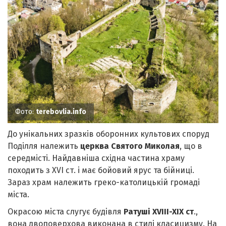
Фото:
terebovlia.info
До унікальних зразків оборонних культових споруд
Поділля належить
церква Святого Миколая
, що в
середмісті. Найдавніша східна частина храму
походить з XVI ст. і має бойовий ярус та бійниці.
Зараз храм належить греко-католицькій громаді
міста.
Окрасою міста слугує будівля
Ратуші XVIII-XIX ст
.,
вона двоповерхова виконана в стилі класицизму. На