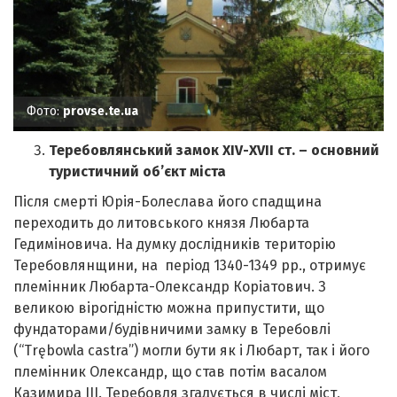
Фото:
provse.te.ua
Теребовлянськ
ий
замок ХIV-ХVII ст. – основний
туристичний об’єкт міста
Після смерті Юрія-Болеслава його спадщина
переходить до литовського князя Любарта
Гедиміновича. На думку дослідників територію
Теребовлянщини, на період 1340-1349 рр., отримує
племінник Любарта-Олександр Коріатович. З
великою вірогідністю можна припустити, що
фундаторами/будівничими замку в Теребовлі
(“Trębowla castra”) могли бути як і Любарт, так і його
племінник Олександр, що став потім васалом
Казимира ІІІ. Теребовля згадується в числі міст,