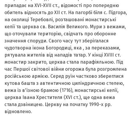
припадає на XVI-XVII ст., відомості про попередню
обитель відносять до ХІІ ст. На пагорбі біля с. Підгора,
на околиці Теребовлі, розташовані монастирські
келії та церква св. Василія Великого. Мури з вежами,
що оточували територію, свідчать про оборонне
значення споруди. Свого часу тут зберігалася
чудотворна ікона Богородиці, яка , за переказами,
рятувала жителів від нападів татар. У кінці XVIІI ст.
монастир закрито, церква стала парафіяльною. Під
час Першої світової війни огорожа була розгромлена
російською армією. Серед руїн частково збереглися
кутова башта з автентичною циліндричною стелею,
вежа із в'їзною брамою (1716), монастирські келії,
церква Івана Хрестителя (XVI ст.), ще одна вежа
стала дзвіницею. Церкву на початку 1990-х рр.
відновлено.