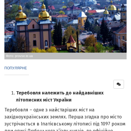
Фото: provse.te.ua
ПОПУЛЯРНЕ
Теребовля належить до найдавніших
літописних міст України
Теребовля – одне з найстаріших міст на
західноукраїнських землях. Перша згадка про місто
зустрічається в Іпатієвському літописі під 1097 роком
при описі Любецького з’їзду князів, де офіційно