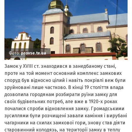
Фото:
provse.te.ua
Замок у ХVІІІ ст. знаходився в занедбаному стані,
проте на той момент основний комплекс замкових
споруд був відносно цілий і навіть покрівлі веж були
зруйновані лише частково. В кінці 19 століття влада
дозволила городянам розбирати руїни замку для
своїх будівельних потреб, але вже в 1920-х роках
почалися спроби відновлення замку. Громадськими
зусиллями були розчищені завали каміння і вирубані
чагарники на схилах замкової гори, знову став діяти
старовинний колодязь, на території замку в теплу