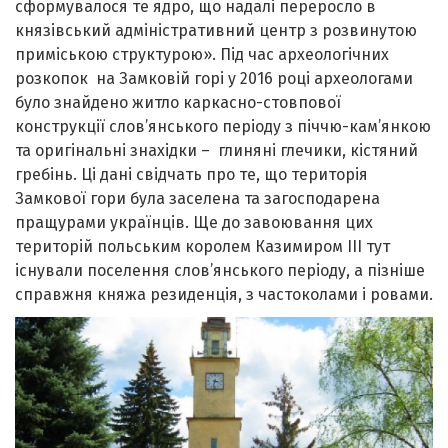
сформувалося те ядро, що надалі переросло в
князівський адміністративний центр з розвинутою
приміською структурою». Під час археологічних
розкопок на Замковій горі у 2016 році археологами
було знайдено житло каркасно-стовпової
конструкції слов’янського періоду з піччю-кам’янкою
та оригінальні знахідки – глиняні глечики, кістяний
гребінь. Ці дані свідчать про те, що територія
Замкової гори була заселена та загосподарена
пращурами українців. Ще до завоювання цих
територій польським королем Казимиром ІІІ тут
існували поселення слов’янського періоду, а пізніше
справжня княжа резиденція, з частоколами і ровами.