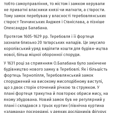
тобто самоуправління, то містом і замком керували
не приватні власники князі чи магнати, а старости.
Тому замок перебував у власності теребовлянських
старост Тенчинських Анджея і Станіслава, а пізніше
Олександра Балабана.
Протягом 1605-1629 pp. Теребовля і її фортеця
зазнали близько 20 татарських нападів. Це змусило
королівський уряд виділити кошти для будівн-ицтва
нової, більш міцної оборонної споруди.
У 1631 році за сприянням О.Балабана було закінчене
будівництво нового замку в Теребовлі. Як і більшість
фортець Тернопілля, Теребовлянський замок
споруджений на високому мисоподібному виступі,
що з двох сторін оточений річкою та струмком. У
плані фортеця трикутна й повторює обриси мису, на
якому збудована. Новий замок був не регулярний у
плані і складався з трьох куртин (північна куртина
«зламана» посередині, у деяких дослідників фігурує