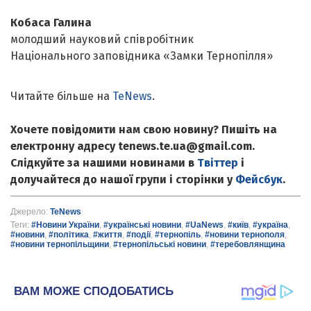
Кобаса Галина
молодший науковий співробітник
Національного заповідника «Замки Тернопілля»
Читайте більше на
TeNews
.
Хочете повідомити нам свою новину? Пишіть на
електронну адресу tenews.te.ua@gmail.com.
Слідкуйте за нашими новинами в
Твіттер
і
долучайтеся до нашої групи і сторінки у
Фейсбук
.
Джерело:
TeNews
Теги:
#Новини України
,
#українські новини
,
#UaNews
,
#київ
,
#україна
,
#новини
,
#політика
,
#життя
,
#події
,
#тернопіль
,
#новини тернополя
,
#новини тернопільщини
,
#тернопільські новини
,
#теребовлянщина