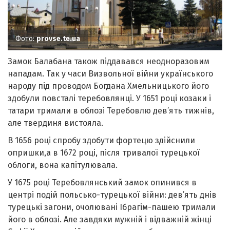
Фото:
provse.te.ua
Замок Балабана також піддавався неодноразовим
нападам. Так у часи Визвольної війни українського
народу під проводом Богдана Хмельницького його
здобули повсталі теребовлянці. У 1651 році козаки і
татари тримали в облозі Теребовлю дев’ять тижнів,
але твердиня вистояла.
В 1656 році спробу здобути фортецю здійснили
опришки,а в 1672 pоці, після тривалої турецької
облоги, вона капітулювала.
У 1675 році Теребовлянський замок опинився в
центрі подій польсько-турецької війни: дев’ять днів
турецькі загони, очолювані Ібрагім-пашею тримали
його в облозі. Але завдяки мужній і відважній жінці