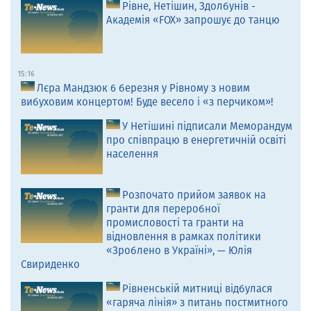
Рівне, Нетішин, Здолбунів -
Академія «FOX» запрошує до танцю
15:16
Лєра Мандзюк 6 березня у Рівному з новим
вибуховим концертом! Буде весело і «з перчиком»!
У Нетішині підписали Меморандум
про співпрацю в енергетичній освіті
населення
Розпочато прийом заявок на
гранти для переробної
промисловості та гранти на
відновлення в рамках політики
«Зроблено в Україні», — Юлія
Свириденко
Рівненській митниці відбулася
«гаряча лінія» з питань постмитного