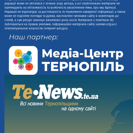
редакції може не збігатися з точкою зору автора, а усі опубліковані матеріали не
претендують на об'єктивність та всебічність висвітлення теми, про яку йдеться.
Редакція не відповідає за достовірність та тлумачення наведеної інформації, а також
може не поділяти погляди та думки, висловлені читачами сайту в коментарях до
статей, а сам ресурс виконує винятково роль носія. Матеріали з поміткою (R)
публікуються на правах реклами. Інформаційні матеріали сайту uanews.org.ua є
інтелектуальною власністю інтернет-ресурсу