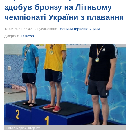
здобув бронзу на Літньому
чемпіонаті України з плавання
18.06.2021 22:43 Опубліковано :
Новини Тернопільщини
Джерело:
TeNews
Фото з мережі Інтернет