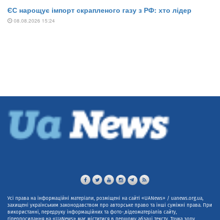
Усі права на інформаційні матеріали, розміщені на сайті «UANews» / uanews.org.ua,
захищені українським законодавством про авторське право та інші суміжні права. При
використанні, передруку інформаційних та фото-,відеоматеріалів сайту,
гіперпосилання на «UaNews» має міститися в першому абзаці тексту. Точка зору