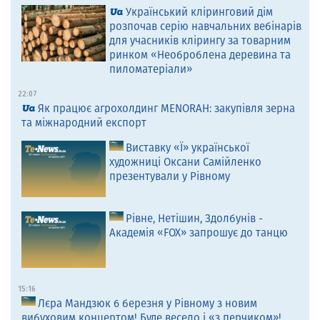
Український кліринговий дім
розпочав серію навчальних вебінарів
для учасників клірингу за товарним
ринком «Необроблена деревина та
пиломатеріали»
22:07
Як працює агрохолдинг MENORAH: закупівля зерна
та міжнародний експорт
Виставку «Ї» української
художниці Оксани Самійленко
презентували у Рівному
Рівне, Нетішин, Здолбунів -
Академія «FOX» запрошує до танцю
15:16
Лєра Мандзюк 6 березня у Рівному з новим
вибуховим концертом! Буде весело і «з перчиком»!