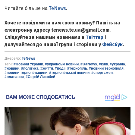
Читайте більше на
TeNews
.
Хочете повідомити нам свою новину? Пишіть на
електронну адресу tenews.te.ua@gmail.com.
Слідкуйте за нашими новинами в
Твіттер
і
долучайтеся до нашої групи і сторінки у
Фейсбук
.
Джерело:
TeNews
Теги:
#Новини України
,
#українські новини
,
#UaNews
,
#київ
,
#україна
,
#новини
,
#політика
,
#життя
,
#події
,
#тернопіль
,
#новини тернополя
,
#новини тернопільщини
,
#тернопільські новини
,
#спортсмен
,
#плавання
,
#Сергій Лисобей