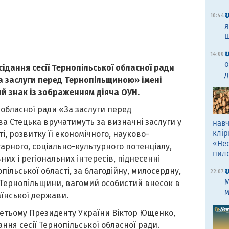
10:44
я
щ
14:00
о
асідання сесії Тернопільської обласної ради
д
а заслуги перед Тернопільщиною» імені
й знак із зображенням діяча ОУН.
 обласної ради «За заслуги перед
а Стецька вручатимуть за визначні заслуги у
навч
клір
і, розвитку її економічного, науково-
«Не
тарного, соціально-культурного потенціалу,
пил
них і регіональних інтересів, піднесенні
ільської області, за благодійну, милосердну,
22:07
M
о Тернопільщини, вагомий особистий внесок в
м
їнської держави.
етьому Президенту України Віктор Ющенко,
ння сесії Тернопільської обласної ради.