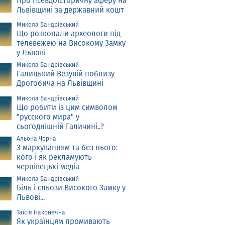
Про псевдоісторичну аферу на
Львівщині за державний кошт
Микола Бандрівський
Що розкопали археологи під
телевежею на Високому Замку
у Львові
Микола Бандрівський
Галицький Везувій поблизу
Дрогобича на Львівщині
Микола Бандрівський
Що робити із цим символом
"русского мира" у
сьогоднішній Галичині..?
Альона Чорна
З маркуванням та без нього:
кого і як рекламують
чернівецькі медіа
Микола Бандрівський
Біль і сльози Високого Замку у
Львові...
Таїсія Наконечна
Як українцям промивають