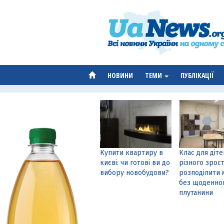
НОВИНИ
ТЕМИ
ПУБЛІКАЦІЇ
Купити квартиру в
Клас для діте
києві: чи готові ви до
різного зрост
вибору новобудови?
розподілити 
без щоденно
плутанини