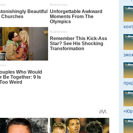
кон
змо
пред
«Юр