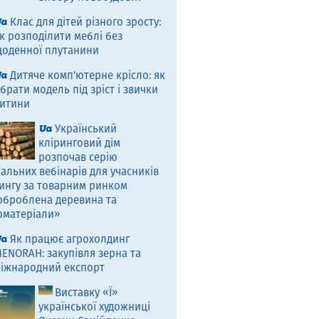
Клас для дітей різного зросту:
к розподілити меблі без
оденної плутанини
Дитяче комп’ютерне крісло: як
брати модель під зріст і звички
итини
Український
кліринговий дім
розпочав серію
альних вебінарів для учасників
ингу за товарним ринком
оброблена деревина та
оматеріали»
Як працює агрохолдинг
ENORAH: закупівля зерна та
іжнародний експорт
Виставку «Ї»
української художниці