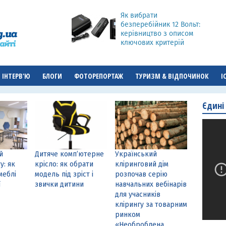
Як вибрати
безперебійник 12 Вольт:
керівництво з описом
ключових критерій
ІНТЕРВ'Ю
БЛОГИ
ФОТОРЕПОРТАЖ
ТУРИЗМ & ВІДПОЧИНОК
І
Єдині
й
Дитяче комп’ютерне
Український
у: як
крісло: як обрати
кліринговий дім
меблі
модель під зріст і
розпочав серію
ї
звички дитини
навчальних вебінарів
для учасників
клірингу за товарним
ринком
«Необроблена