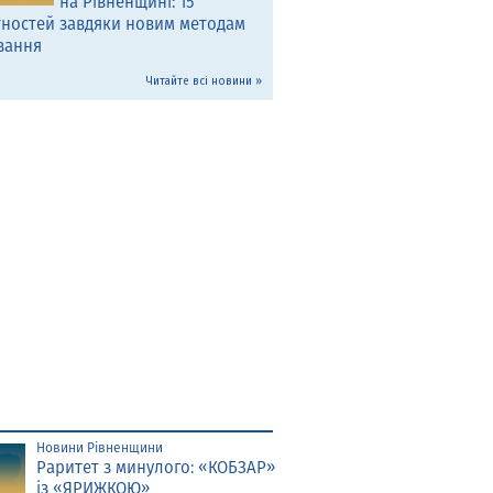
на Рівненщині: 15
тностей завдяки новим методам
вання
Читайте всі новини »
Новини Рівненщини
Раритет з минулого: «КОБЗАР»
із «ЯРИЖКОЮ»