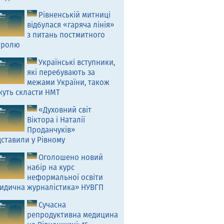
Рівненській митниці
відбулася «гаряча лінія»
з питань постмитного
тролю
Українські вступники,
які перебувають за
межами України, також
жуть скласти НМТ
«Духовний світ
Віктора і Наталії
Проданчуків»
ставили у Рівному
Оголошено новий
набір на курс
неформальної освіти
идична журналістика» НУВГП
Сучасна
репродуктивна медицина