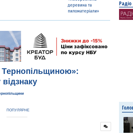
Радіо
деревина та
пиломатеріали»
д Тернопільщиною»:
 відзнаку
ернопільщини
Голо
ПОПУЛЯРНЕ