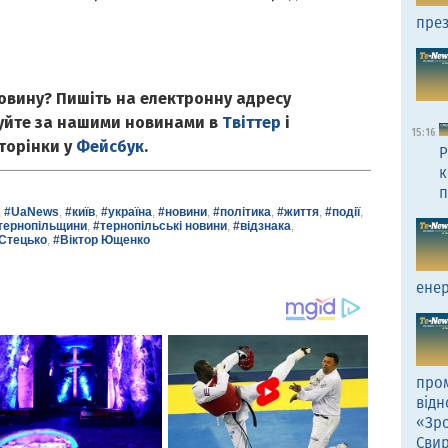
през
овину? Пишіть на електронну адресу
куйте за нашими новинами в
Твіттер
і
15:16
сторінки у
Фейсбук
.
Р
к
п
,
#UaNews
,
#київ
,
#україна
,
#новини
,
#політика
,
#життя
,
#події
,
тернопільщини
,
#тернопільські новини
,
#відзнака
,
Стецько
,
#Віктор Ющенко
енер
пром
відн
«Зро
Сви