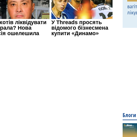
вагі
ліку
Блоги