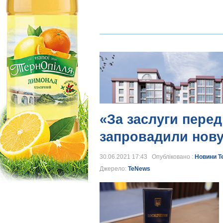
«За заслуги пере
запровадили нову
30.06.2021 17:43 Опубліковано :
Новини Т
Джерело:
TeNews