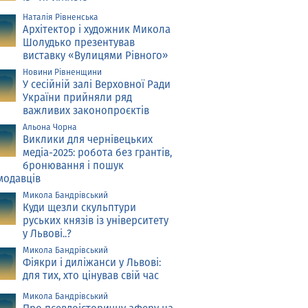
Наталія Рівненська
Архітектор і художник Микола
Шолудько презентував
виставку «Вулицями Рівного»
Новини Рівненщини
У сесійній залі Верховної Ради
України прийняли ряд
важливих законопроєктів
Альона Чорна
Виклики для чернівецьких
медіа-2025: робота без грантів,
бронювання і пошук
модавців
Микола Бандрівський
Куди щезли скульптури
руських князів із університету
у Львові..?
Микола Бандрівський
Фіякри і диліжанси у Львові:
для тих, хто цінував свій час
Микола Бандрівський