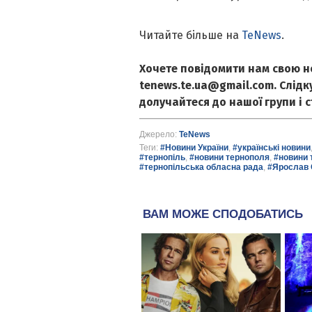
Читайте більше на
TeNews
.
Хочете повідомити нам свою н
tenews.te.ua@gmail.com. Слід
долучайтеся до нашої групи і 
Джерело:
TeNews
Теги:
#Новини України
,
#українські новини
#тернопіль
,
#новини тернополя
,
#новини 
#тернопільська обласна рада
,
#Ярослав 