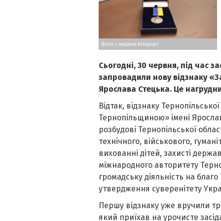
Фото з мережі Інтернет
Сьогодні, 30 червня, під час з
запровадили нову відзнаку «З
Ярослава Стецька. Це нагрудни
Відтак, відзнаку Тернопільської
Тернопільщиною» імені Ярослав
розбудові Тернопільської област
технічного, військового, гумані
вихованні дітей, захисті держав
міжнародного авторитету Терноп
громадську діяльність на благ
утвердження суверенітету Укра
Першу відзнаку уже вручили тр
який приїхав на урочисте засіда