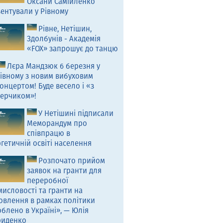
Оксани Самійленко
ентували у Рівному
Рівне, Нетішин,
Здолбунів - Академія
«FOX» запрошує до танцю
Лєра Мандзюк 6 березня у
івному з новим вибуховим
онцертом! Буде весело і «з
ерчиком»!
У Нетішині підписали
Меморандум про
співпрацю в
гетичній освіті населення
Розпочато прийом
заявок на гранти для
переробної
исловості та гранти на
овлення в рамках політики
блено в Україні», — Юлія
риденко